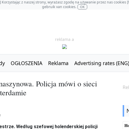
OL] Korzystając z naszej strony, wyrażasz zgodę na używanie przez nas cookie
gebruik van cookies.
OK
reklama a
dy
OGŁOSZENIA
Reklama
Advertising rates (ENG
maszynowa. Policja mówi o sieci
Re
terdamie
Ho
strze. Według szefowej holenderskiej policji