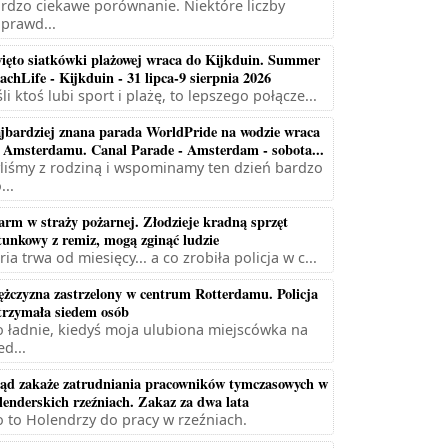
rdzo ciekawe porównanie. Niektóre liczby
prawd...
ięto siatkówki plażowej wraca do Kijkduin. Summer
achLife - Kijkduin - 31 lipca-9 sierpnia 2026
śli ktoś lubi sport i plażę, to lepszego połącze...
jbardziej znana parada WorldPride na wodzie wraca
 Amsterdamu. Canal Parade - Amsterdam - sobota...
liśmy z rodziną i wspominamy ten dzień bardzo
...
arm w straży pożarnej. Złodzieje kradną sprzęt
tunkowy z remiz, mogą zginąć ludzie
ria trwa od miesięcy... a co zrobiła policja w c...
żczyzna zastrzelony w centrum Rotterdamu. Policja
trzymała siedem osób
 ładnie, kiedyś moja ulubiona miejscówka na
ed...
ąd zakaże zatrudniania pracowników tymczasowych w
lenderskich rzeźniach. Zakaz za dwa lata
 to Holendrzy do pracy w rzeźniach.