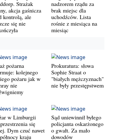
ddorp. Strażak
nadzorem rządu za
ny, akcja gaśnicza
brak miejsc dla
 kontrolą, ale
uchodźców. Lista
zcze się nie
rośnie z miesiąca na
kończyła
miesiąc
raż pożarna
Prokuratura: słowa
armuje: kolejnego
Sophie Straat o
kiego pożaru jak w
"białych mężczyznach"
nray nie
nie były przestępstwem
źwigniemy
żar w Limburgii
Sąd uniewinnił byłego
przestrzenia się
policjanta oskarżonego
lej. Dym czuć nawet
o gwałt. Za mało
 północy kraju
dowodów