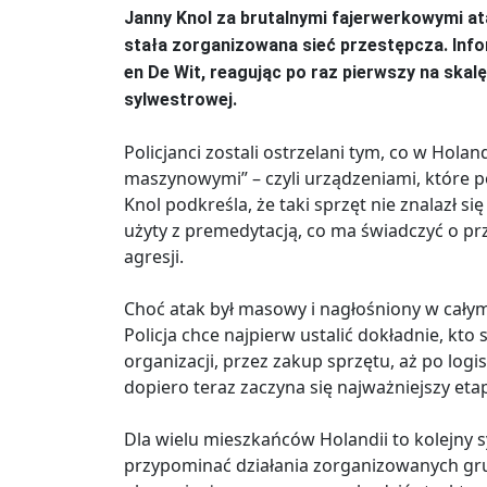
Janny Knol za brutalnymi fajerwerkowymi 
stała zorganizowana sieć przestępcza. Inf
en De Wit, reagując po raz pierwszy na ska
sylwestrowej.
Policjanci zostali ostrzelani tym, co w Hol
maszynowymi” – czyli urządzeniami, które po
Knol podkreśla, że taki sprzęt nie znalazł s
użyty z premedytacją, co ma świadczyć o pr
agresji.
Choć atak był masowy i nagłośniony w całym k
Policja chce najpierw ustalić dokładnie, kto 
organizacji, przez zakup sprzętu, aż po logis
dopiero teraz zaczyna się najważniejszy etap
Dla wielu mieszkańców Holandii to kolejny 
przypominać działania zorganizowanych grup