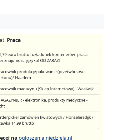
at.
Praca
6,79 euro brutto rozładunek kontenerów- praca
ez znajomości języka! OD ZARAZ!
racownik produkcji/pakowanie (przetwórstwo
ekonu)/ Haarlem
racownik magazynu (Sklep Internetowy) - Waalwijk
AGAZYNIER - elektronika, produkty medyczne -
cht
rderpicker zamówień kwiatowych / Honselersdijk /
tawka 14,99 brutto
ęcej na
ogłoszenia.niedziela.nl