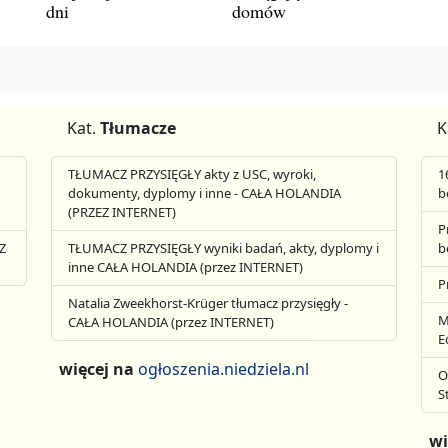
dni
domów
Kat.
Tłumacze
K
TŁUMACZ PRZYSIĘGŁY akty z USC, wyroki,
1
dokumenty, dyplomy i inne - CAŁA HOLANDIA
b
(PRZEZ INTERNET)
P
Z
TŁUMACZ PRZYSIĘGŁY wyniki badań, akty, dyplomy i
b
inne CAŁA HOLANDIA (przez INTERNET)
P
Natalia Zweekhorst-Krüger tłumacz przysięgły -
M
CAŁA HOLANDIA (przez INTERNET)
E
więcej na
ogłoszenia.niedziela.nl
O
S
wi