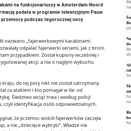
Ba
atakami na funkcjonariuszy w Amsterdam-Noord
na
ormację podała w programie telewizyjnym Pauw
Św
lę przemocy podczas tegorocznej nocy
Be
Je
Na
andii nazwano „fajerwerkowymi karabinami
do
zwalały odpalać fajerwerki seriami, jak z broni.
By
do
ię tam przypadkiem. Został kupiony wcześniej i
zygotowanej akcji, a nie o nagłym wybuchu
Al
ra
Se
raju, do tej pory nikt nie został zatrzymany.
Mę
stał za atakiem i kto pomagał w tle: od
za
No
tykę. Śledztwo wciąż trwa i według policji
ni
, czyli identyfikacja osób odpowiedzialnych.
Rz
ho
sygnał, że przemoc wokół fajerwerków zaczęła
No
, a nie „dziecięce wybryki”. Władze nie