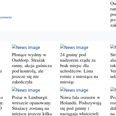
Ou
ran
pod
Comments
jes
za
Płonące wydmy w
24 gminy pod
St
Ouddorp. Strażak
nadzorem rządu za
al
ranny, akcja gaśnicza
brak miejsc dla
ta
m
pod kontrolą, ale
uchodźców. Lista
Ve
jeszcze się nie
rośnie z miesiąca na
ud
zakończyła
miesiąc
 o
Pożar w Limburgii
Nowa fala oszustw w
Po
y.
wreszcie opanowany.
Holandii. Podszywają
roz
D
Strażacy zostaną na
się pod gminy i
da
miejscu jeszcze kilka
naciągają właścicieli
na