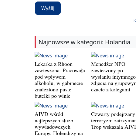
Wyślij
J
Najnowsze w kategorii: Holandia
Lekarka z Rhoon
Menedżer NPO
zawieszona. Pracowała
zawieszony po
pod wpływem
wysłaniu intymnego
alkoholu, w gabinecie
zdjęcia na grupowy
znaleziono puste
czacie z kolegami
butelki po winie
AIVD wśród
Czwarty podejrzany
najlepszych służb
terroryzm zatrzyman
wywiadowczych
Trop wskazała AIV
Europy. Holendrzy na