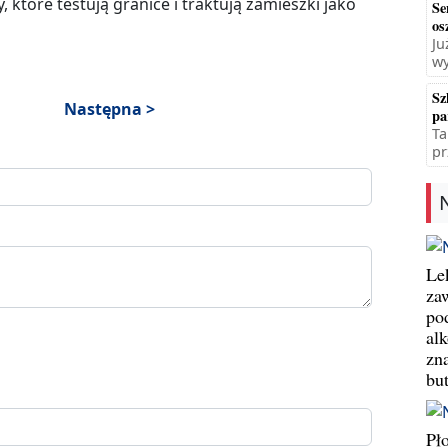
które testują granice i traktują zamieszki jako
Se
os
Ju
wy
Sz
Następna >
pa
Ta
pr
Le
za
po
al
zn
bu
Pł