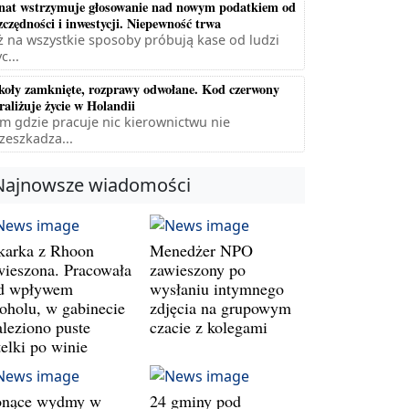
nat wstrzymuje głosowanie nad nowym podatkiem od
zczędności i inwestycji. Niepewność trwa
ż na wszystkie sposoby próbują kase od ludzi
c...
koły zamknięte, rozprawy odwołane. Kod czerwony
raliżuje życie w Holandii
m gdzie pracuje nic kierownictwu nie
zeszkadza...
Najnowsze wiadomości
karka z Rhoon
Menedżer NPO
wieszona. Pracowała
zawieszony po
d wpływem
wysłaniu intymnego
koholu, w gabinecie
zdjęcia na grupowym
aleziono puste
czacie z kolegami
telki po winie
onące wydmy w
24 gminy pod