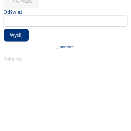
Odśwież
Wyślij
JComments
Reklama