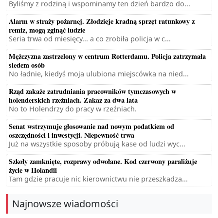
Byliśmy z rodziną i wspominamy ten dzień bardzo do...
Alarm w straży pożarnej. Złodzieje kradną sprzęt ratunkowy z
remiz, mogą zginąć ludzie
Seria trwa od miesięcy... a co zrobiła policja w c...
Mężczyzna zastrzelony w centrum Rotterdamu. Policja zatrzymała
siedem osób
No ładnie, kiedyś moja ulubiona miejscówka na nied...
Rząd zakaże zatrudniania pracowników tymczasowych w
holenderskich rzeźniach. Zakaz za dwa lata
No to Holendrzy do pracy w rzeźniach.
Senat wstrzymuje głosowanie nad nowym podatkiem od
oszczędności i inwestycji. Niepewność trwa
Już na wszystkie sposoby próbują kase od ludzi wyc...
Szkoły zamknięte, rozprawy odwołane. Kod czerwony paraliżuje
życie w Holandii
Tam gdzie pracuje nic kierownictwu nie przeszkadza...
Najnowsze wiadomości