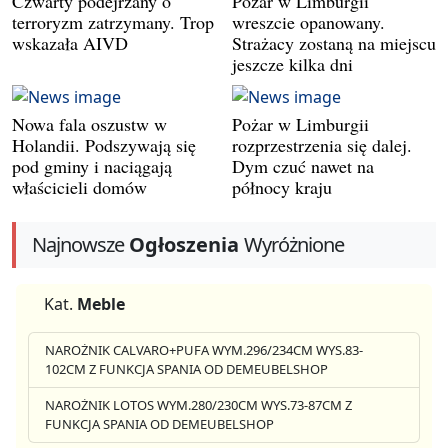
Czwarty podejrzany o
Pożar w Limburgii
terroryzm zatrzymany. Trop
wreszcie opanowany.
wskazała AIVD
Strażacy zostaną na miejscu
jeszcze kilka dni
Nowa fala oszustw w
Pożar w Limburgii
Holandii. Podszywają się
rozprzestrzenia się dalej.
pod gminy i naciągają
Dym czuć nawet na
właścicieli domów
północy kraju
Najnowsze
Ogłoszenia
Wyróżnione
Kat.
Meble
NAROŻNIK CALVARO+PUFA WYM.296/234CM WYS.83-
102CM Z FUNKCJA SPANIA OD DEMEUBELSHOP
NAROŻNIK LOTOS WYM.280/230CM WYS.73-87CM Z
FUNKCJA SPANIA OD DEMEUBELSHOP