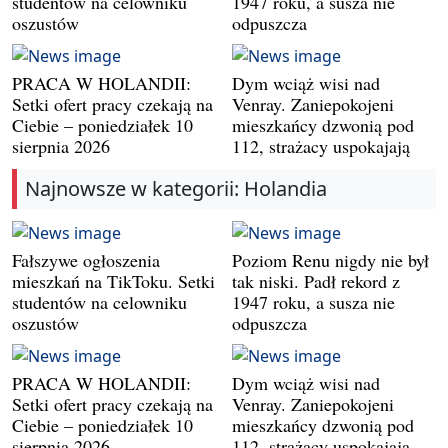
studentów na celowniku
1947 roku, a susza nie
oszustów
odpuszcza
PRACA W HOLANDII:
Dym wciąż wisi nad
Setki ofert pracy czekają na
Venray. Zaniepokojeni
Ciebie – poniedziałek 10
mieszkańcy dzwonią pod
sierpnia 2026
112, strażacy uspokajają
Najnowsze w kategorii: Holandia
Fałszywe ogłoszenia
Poziom Renu nigdy nie był
mieszkań na TikToku. Setki
tak niski. Padł rekord z
studentów na celowniku
1947 roku, a susza nie
oszustów
odpuszcza
PRACA W HOLANDII:
Dym wciąż wisi nad
Setki ofert pracy czekają na
Venray. Zaniepokojeni
Ciebie – poniedziałek 10
mieszkańcy dzwonią pod
sierpnia 2026
112, strażacy uspokajają