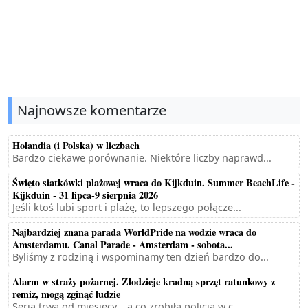
Najnowsze komentarze
Holandia (i Polska) w liczbach
Bardzo ciekawe porównanie. Niektóre liczby naprawd...
Święto siatkówki plażowej wraca do Kijkduin. Summer BeachLife -
Kijkduin - 31 lipca-9 sierpnia 2026
Jeśli ktoś lubi sport i plażę, to lepszego połącze...
Najbardziej znana parada WorldPride na wodzie wraca do
Amsterdamu. Canal Parade - Amsterdam - sobota...
Byliśmy z rodziną i wspominamy ten dzień bardzo do...
Alarm w straży pożarnej. Złodzieje kradną sprzęt ratunkowy z
remiz, mogą zginąć ludzie
Seria trwa od miesięcy... a co zrobiła policja w c...