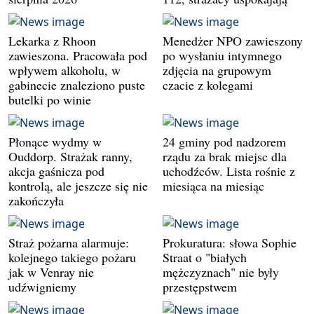
Lekarka z Rhoon
Menedżer NPO zawieszony
zawieszona. Pracowała pod
po wysłaniu intymnego
wpływem alkoholu, w
zdjęcia na grupowym
gabinecie znaleziono puste
czacie z kolegami
butelki po winie
Płonące wydmy w
24 gminy pod nadzorem
Ouddorp. Strażak ranny,
rządu za brak miejsc dla
akcja gaśnicza pod
uchodźców. Lista rośnie z
kontrolą, ale jeszcze się nie
miesiąca na miesiąc
zakończyła
Straż pożarna alarmuje:
Prokuratura: słowa Sophie
kolejnego takiego pożaru
Straat o "białych
jak w Venray nie
mężczyznach" nie były
udźwigniemy
przestępstwem