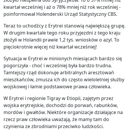
kwartał wcześniej i aż o 78% mniej niż rok wcześniej -
poinformował Holenderski Urząd Statystyczny CBS.
Teraz to uchodźcy z Erytrei stanowią największą grupę.
W drugim kwartale tego roku przyjezdni z tego kraju
złożyli w Holandii prawie 1,2 tys. wniosków o azyl. To
pięciokrotnie więcej niż kwartał wcześniej!
Sytuacja w Erytrei w minionych miesiącach bardzo się
pogorszyła - choć i wcześniej była bardzo trudna.
Tamtejszy rząd dokonuje arbitralnych aresztowań
mieszkańców, zmusza ich do często wieloletniej służby
wojskowej i łamie podstawowe prawa człowieka.
W Erytrei i regionie Tigray w Etiopii, zajętym przez
wojska erytrejskie, dochodzi do porwań, rabunków,
mordów i gwałtów. Niektóre organizacje działające na
rzecz praw człowieka uważają, że mamy tam do
czynienia ze zbrodniami przeciwko ludzkości.