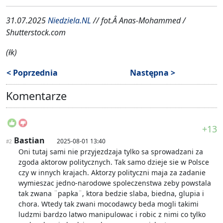
31.07.2025
Niedziela.NL
// fot.Â
Anas-Mohammed /
Shutterstock.com
(łk)
< Poprzednia
Następna >
Komentarze
+13
Bastian
2025-08-01 13:40
#2
Oni tutaj sami nie przyjezdzaja tylko sa sprowadzani za
zgoda aktorow politycznych. Tak samo dzieje sie w Polsce
czy w innych krajach. Aktorzy polityczni maja za zadanie
wymieszac jedno-narodowe spoleczenstwa zeby powstala
tak zwana ¨papka¨, ktora bedzie slaba, biedna, glupia i
chora. Wtedy tak zwani mocodawcy beda mogli takimi
ludzmi bardzo latwo manipulowac i robic z nimi co tylko