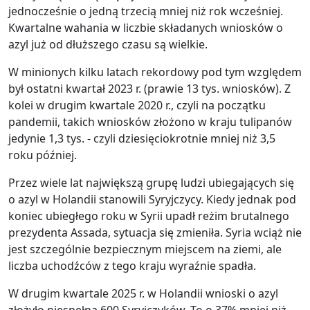
jednocześnie o jedną trzecią mniej niż rok wcześniej.
Kwartalne wahania w liczbie składanych wniosków o
azyl już od dłuższego czasu są wielkie.
W minionych kilku latach rekordowy pod tym względem
był ostatni kwartał 2023 r. (prawie 13 tys. wniosków). Z
kolei w drugim kwartale 2020 r., czyli na początku
pandemii, takich wniosków złożono w kraju tulipanów
jedynie 1,3 tys. - czyli dziesięciokrotnie mniej niż 3,5
roku później.
Przez wiele lat największą grupę ludzi ubiegających się
o azyl w Holandii stanowili Syryjczycy. Kiedy jednak pod
koniec ubiegłego roku w Syrii upadł reżim brutalnego
prezydenta Assada, sytuacja się zmieniła. Syria wciąż nie
jest szczególnie bezpiecznym miejscem na ziemi, ale
liczba uchodźców z tego kraju wyraźnie spadła.
W drugim kwartale 2025 r. w Holandii wnioski o azyl
złożyło niespełna 600 Syryjczyków. To o 37% mniej niż