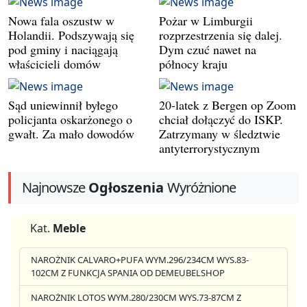
Nowa fala oszustw w
Pożar w Limburgii
Holandii. Podszywają się
rozprzestrzenia się dalej.
pod gminy i naciągają
Dym czuć nawet na
właścicieli domów
północy kraju
Sąd uniewinnił byłego
20-latek z Bergen op Zoom
policjanta oskarżonego o
chciał dołączyć do ISKP.
gwałt. Za mało dowodów
Zatrzymany w śledztwie
antyterrorystycznym
Najnowsze
Ogłoszenia
Wyróżnione
Kat.
Meble
NAROŻNIK CALVARO+PUFA WYM.296/234CM WYS.83-
102CM Z FUNKCJA SPANIA OD DEMEUBELSHOP
NAROŻNIK LOTOS WYM.280/230CM WYS.73-87CM Z