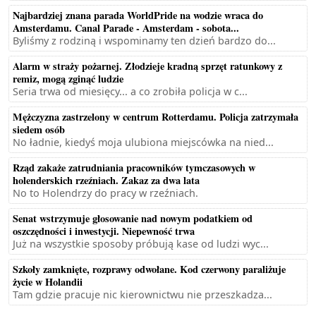
Najbardziej znana parada WorldPride na wodzie wraca do
Amsterdamu. Canal Parade - Amsterdam - sobota...
Byliśmy z rodziną i wspominamy ten dzień bardzo do...
Alarm w straży pożarnej. Złodzieje kradną sprzęt ratunkowy z
remiz, mogą zginąć ludzie
Seria trwa od miesięcy... a co zrobiła policja w c...
Mężczyzna zastrzelony w centrum Rotterdamu. Policja zatrzymała
siedem osób
No ładnie, kiedyś moja ulubiona miejscówka na nied...
Rząd zakaże zatrudniania pracowników tymczasowych w
holenderskich rzeźniach. Zakaz za dwa lata
No to Holendrzy do pracy w rzeźniach.
Senat wstrzymuje głosowanie nad nowym podatkiem od
oszczędności i inwestycji. Niepewność trwa
Już na wszystkie sposoby próbują kase od ludzi wyc...
Szkoły zamknięte, rozprawy odwołane. Kod czerwony paraliżuje
życie w Holandii
Tam gdzie pracuje nic kierownictwu nie przeszkadza...