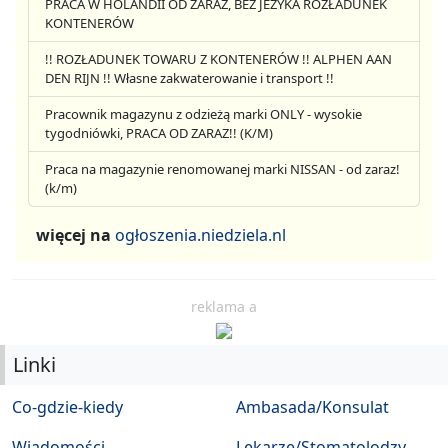
PRACA W HOLANDII OD ZARAZ, BEZ JEZYKA ROZŁADUNEK
KONTENERÓW
!! ROZŁADUNEK TOWARU Z KONTENERÓW !! ALPHEN AAN
DEN RIJN !! Własne zakwaterowanie i transport !!
Pracownik magazynu z odzieżą marki ONLY - wysokie
tygodniówki, PRACA OD ZARAZ!! (K/M)
Praca na magazynie renomowanej marki NISSAN - od zaraz!
(k/m)
więcej na
ogłoszenia.niedziela.nl
reklama a
Linki
Co-gdzie-kiedy
Ambasada/Konsulat
Wiadomości
Lekarze/Stomatolodzy