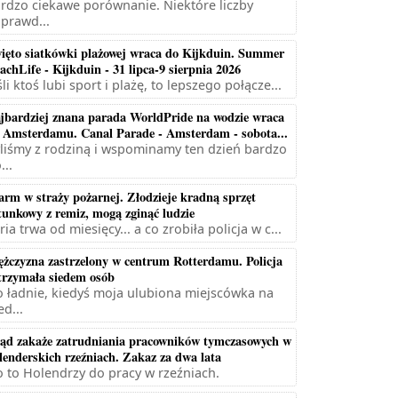
rdzo ciekawe porównanie. Niektóre liczby
prawd...
ięto siatkówki plażowej wraca do Kijkduin. Summer
achLife - Kijkduin - 31 lipca-9 sierpnia 2026
śli ktoś lubi sport i plażę, to lepszego połącze...
jbardziej znana parada WorldPride na wodzie wraca
 Amsterdamu. Canal Parade - Amsterdam - sobota...
liśmy z rodziną i wspominamy ten dzień bardzo
...
arm w straży pożarnej. Złodzieje kradną sprzęt
tunkowy z remiz, mogą zginąć ludzie
ria trwa od miesięcy... a co zrobiła policja w c...
żczyzna zastrzelony w centrum Rotterdamu. Policja
trzymała siedem osób
 ładnie, kiedyś moja ulubiona miejscówka na
ed...
ąd zakaże zatrudniania pracowników tymczasowych w
lenderskich rzeźniach. Zakaz za dwa lata
 to Holendrzy do pracy w rzeźniach.