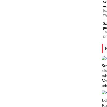
Se
os
Ju
wy
Sz
pa
Ta
pr
St
al
ta
Ve
ud
Le
Rh