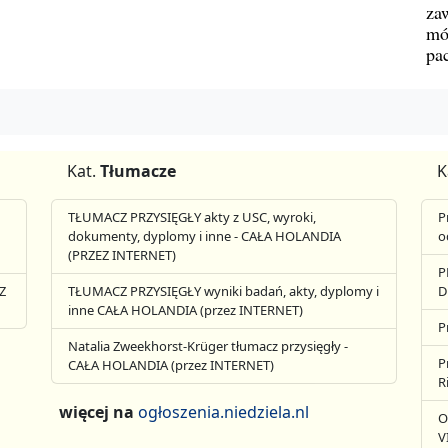
za
mó
pa
Kat.
Tłumacze
K
TŁUMACZ PRZYSIĘGŁY akty z USC, wyroki,
P
dokumenty, dyplomy i inne - CAŁA HOLANDIA
o
(PRZEZ INTERNET)
P
Z
TŁUMACZ PRZYSIĘGŁY wyniki badań, akty, dyplomy i
D
inne CAŁA HOLANDIA (przez INTERNET)
P
Natalia Zweekhorst-Krüger tłumacz przysięgły -
P
CAŁA HOLANDIA (przez INTERNET)
R
więcej na
ogłoszenia.niedziela.nl
O
V