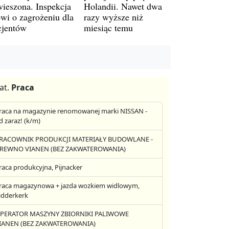
wieszona. Inspekcja
Holandii. Nawet dwa
wi o zagrożeniu dla
razy wyższe niż
cjentów
miesiąc temu
at.
Praca
raca na magazynie renomowanej marki NISSAN -
d zaraz! (k/m)
RACOWNIK PRODUKCJI MATERIAŁY BUDOWLANE -
REWNO VIANEN (BEZ ZAKWATEROWANIA)
raca produkcyjna, Pijnacker
raca magazynowa + jazda wozkiem widlowym,
idderkerk
PERATOR MASZYNY ZBIORNIKI PALIWOWE
IANEN (BEZ ZAKWATEROWANIA)