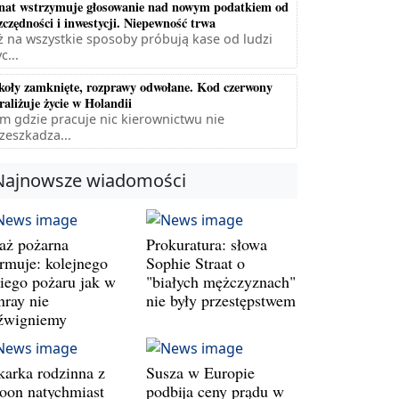
nat wstrzymuje głosowanie nad nowym podatkiem od
zczędności i inwestycji. Niepewność trwa
ż na wszystkie sposoby próbują kase od ludzi
c...
koły zamknięte, rozprawy odwołane. Kod czerwony
raliżuje życie w Holandii
m gdzie pracuje nic kierownictwu nie
zeszkadza...
Najnowsze wiadomości
raż pożarna
Prokuratura: słowa
armuje: kolejnego
Sophie Straat o
kiego pożaru jak w
"białych mężczyznach"
nray nie
nie były przestępstwem
źwigniemy
karka rodzinna z
Susza w Europie
oon natychmiast
podbija ceny prądu w