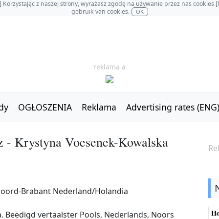
OL] Korzystając z naszej strony, wyrażasz zgodę na używanie przez nas cookie
gebruik van cookies.
OK
reklama a
dy
OGŁOSZENIA
Reklama
Advertising rates (ENG
z - Krystyna Voesenek-Kowalska
Re
 Noord-Brabant Nederland/Holandia
Ho
 Beëdigd vertaalster Pools, Nederlands, Noors