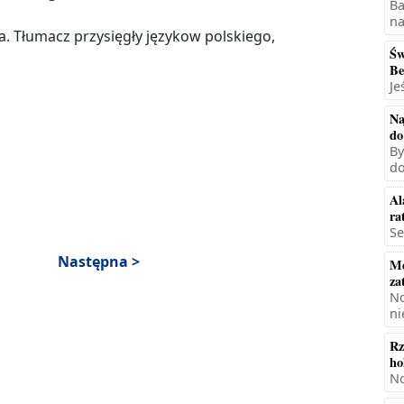
Ba
na
 Tłumacz przysięgły językow polskiego,
Św
Be
Je
Na
do
By
do
Al
ra
Se
Następna >
Mę
za
No
ni
Rz
ho
No