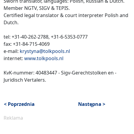
Sworn translator, languages: Polish, Russian & Dutch.
Member NGTV, SIGV & TEPIS.
Certified legal translator & court interpreter Polish and
Dutch.
tel: +31-40-262-2788, +31-6-5353-0777
fax: +31-84-715-4069
e-mail:
krystyna@tolkpools.nl
internet:
www.tolkpools.nl
KvK-nummer: 40483447 - Sigv-Gerechtstolken en -
Juridisch Vertalers.
< Poprzednia
Następna >
Reklama