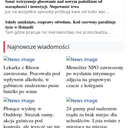
Senat wstrzymuje głosowanie nad nowym podatkiem od
oszczędności i inwestycji. Niepewność trwa
Już na wszystkie sposoby próbują kase od ludzi wyc...
Szkoły zamknięte, rozprawy odwołane. Kod czerwony paraliżuje
życie w Holandii
Tam gdzie pracuje nic kierownictwu nie przeszkadza...
Najnowsze wiadomości
Lekarka z Rhoon
Menedżer NPO zawieszony
zawieszona. Pracowała pod
po wysłaniu intymnego
wpływem alkoholu, w
zdjęcia na grupowym
gabinecie znaleziono puste
czacie z kolegami
butelki po winie
Płonące wydmy w
24 gminy pod nadzorem
Ouddorp. Strażak ranny,
rządu za brak miejsc dla
akcja gaśnicza pod
uchodźców. Lista rośnie z
kontrolą, ale jeszcze się nie
miesiąca na miesiąc