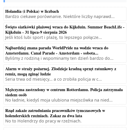
Holandia (i Polska) w liczbach
Bardzo ciekawe porównanie. Niektóre liczby naprawd...
Święto siatkówki plażowej wraca do Kijkduin. Summer BeachLife -
Kijkduin - 31 lipca-9 sierpnia 2026
Jeśli ktoś lubi sport i plażę, to lepszego połącze...
Najbardziej znana parada WorldPride na wodzie wraca do
Amsterdamu. Canal Parade - Amsterdam - sobota...
Byliśmy z rodziną i wspominamy ten dzień bardzo do...
Alarm w straży pożarnej. Złodzieje kradną sprzęt ratunkowy z
remiz, mogą zginąć ludzie
Seria trwa od miesięcy... a co zrobiła policja w c...
Mężczyzna zastrzelony w centrum Rotterdamu. Policja zatrzymała
siedem osób
No ładnie, kiedyś moja ulubiona miejscówka na nied...
Rząd zakaże zatrudniania pracowników tymczasowych w
holenderskich rzeźniach. Zakaz za dwa lata
No to Holendrzy do pracy w rzeźniach.