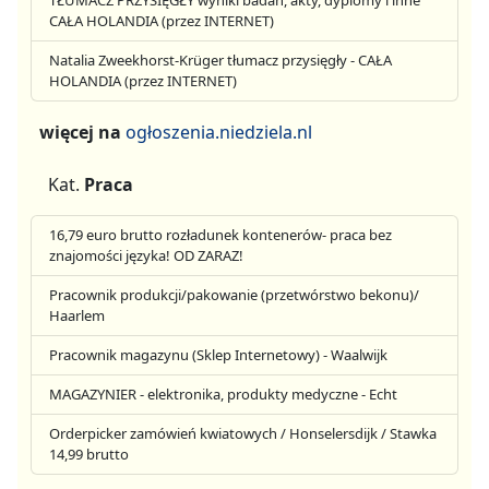
TŁUMACZ PRZYSIĘGŁY wyniki badań, akty, dyplomy i inne
CAŁA HOLANDIA (przez INTERNET)
Natalia Zweekhorst-Krüger tłumacz przysięgły - CAŁA
HOLANDIA (przez INTERNET)
więcej na
ogłoszenia.niedziela.nl
Kat.
Praca
16,79 euro brutto rozładunek kontenerów- praca bez
znajomości języka! OD ZARAZ!
Pracownik produkcji/pakowanie (przetwórstwo bekonu)/
Haarlem
Pracownik magazynu (Sklep Internetowy) - Waalwijk
MAGAZYNIER - elektronika, produkty medyczne - Echt
Orderpicker zamówień kwiatowych / Honselersdijk / Stawka
14,99 brutto