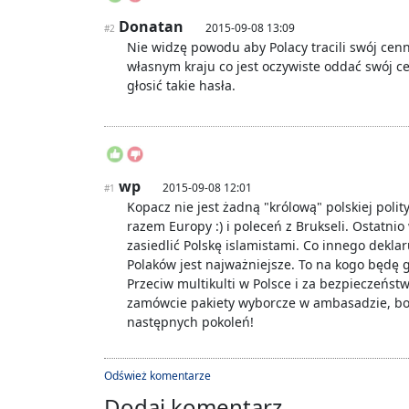
Donatan
2015-09-08 13:09
#2
Nie widzę powodu aby Polacy tracili swój cenn
własnym kraju co jest oczywiste oddać swój c
głosić takie hasła.
wp
2015-09-08 12:01
#1
Kopacz nie jest żadną "królową" polskiej poli
razem Europy :) i poleceń z Brukseli. Ostat
zasiedlić Polskę islamistami. Co innego dekla
Polaków jest najważniejsze. To na kogo będę g
Przeciw multikulti w Polsce i za bezpieczeńst
zamówcie pakiety wyborcze w ambasadzie, bo
następnych pokoleń!
Odśwież komentarze
Dodaj komentarz