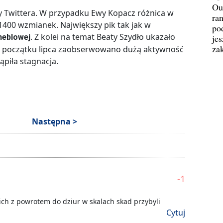
Ou
y Twittera. W przypadku Ewy Kopacz różnica w
ran
 1400 wzmianek. Największy pik tak jak w
pod
. Z kolei na temat Beaty Szydło ukazało
meblowej
jes
za
 na początku lipca zaobserwowano dużą aktywność
ąpiła stagnacja.
Następna >
-1
 ich z powrotem do dziur w skalach skad przybyli
Cytuj