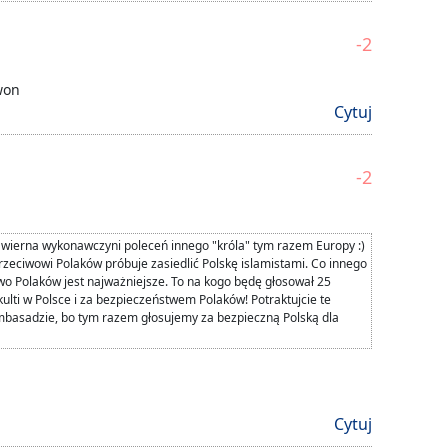
-2
won
Cytuj
-2
 To wierna wykonawczyni poleceń innego "króla" tym razem Europy :)
rzeciwowi Polaków próbuje zasiedlić Polskę islamistami. Co innego
two Polaków jest najważniejsze. To na kogo będę głosował 25
kulti w Polsce i za bezpieczeństwem Polaków! Potraktujcie te
basadzie, bo tym razem głosujemy za bezpieczną Polską dla
Cytuj