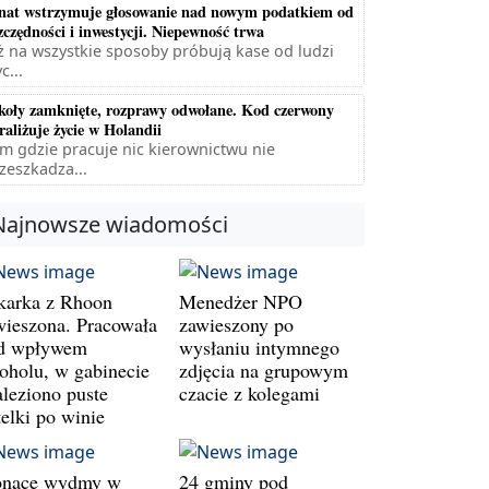
nat wstrzymuje głosowanie nad nowym podatkiem od
zczędności i inwestycji. Niepewność trwa
ż na wszystkie sposoby próbują kase od ludzi
c...
koły zamknięte, rozprawy odwołane. Kod czerwony
raliżuje życie w Holandii
m gdzie pracuje nic kierownictwu nie
zeszkadza...
Najnowsze wiadomości
karka z Rhoon
Menedżer NPO
wieszona. Pracowała
zawieszony po
d wpływem
wysłaniu intymnego
koholu, w gabinecie
zdjęcia na grupowym
aleziono puste
czacie z kolegami
telki po winie
onące wydmy w
24 gminy pod