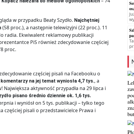
– 74
 Kopacz należała do
mediów ogólnopolskich
Se
os
Ju
wy
gląda w przypadku Beaty Szydło.
Najchętniej
(58 proc.), a następnie telewizyjni (22 proc.). 11
h
Sz
 do radia. Ekwiwalent reklamowy publikacji
pa
Ta
prezentantce PiS również zdecydowanie częściej
pr
8 proc.
zdecydowanie częściej pisali na Facebooku o
., a
i komentarzy na jej temat wyniosła 4,7 tys
Le
! Największa aktywność przypadła na 29 lipca i
za
po
ydło pisano średnio dziennie ok. 1,6 tys.
al
pnia i wyniósł on 5 tys. publikacji – tylko tego
zn
częściej pisali o przedstawicielce Prawa i
bu
Pł