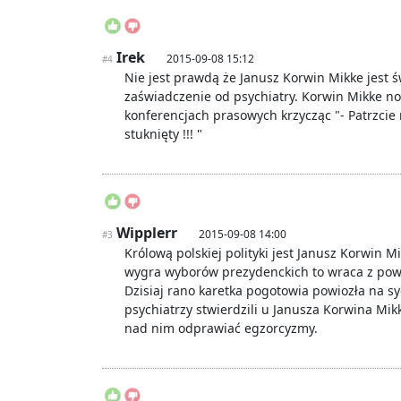
Irek
2015-09-08 15:12
#4
Nie jest prawdą że Janusz Korwin Mikke jest ś
zaświadczenie od psychiatry. Korwin Mikke no
konferencjach prasowych krzycząc "- Patrzcie
stuknięty !!! "
Wipplerr
2015-09-08 14:00
#3
Królową polskiej polityki jest Janusz Korwin M
wygra wyborów prezydenckich to wraca z powro
Dzisiaj rano karetka pogotowia powiozła na sy
psychiatrzy stwierdzili u Janusza Korwina Mik
nad nim odprawiać egzorcyzmy.