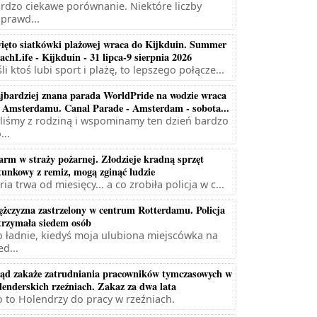
rdzo ciekawe porównanie. Niektóre liczby
prawd...
ięto siatkówki plażowej wraca do Kijkduin. Summer
achLife - Kijkduin - 31 lipca-9 sierpnia 2026
śli ktoś lubi sport i plażę, to lepszego połącze...
jbardziej znana parada WorldPride na wodzie wraca
 Amsterdamu. Canal Parade - Amsterdam - sobota...
liśmy z rodziną i wspominamy ten dzień bardzo
...
arm w straży pożarnej. Złodzieje kradną sprzęt
tunkowy z remiz, mogą zginąć ludzie
ria trwa od miesięcy... a co zrobiła policja w c...
żczyzna zastrzelony w centrum Rotterdamu. Policja
trzymała siedem osób
 ładnie, kiedyś moja ulubiona miejscówka na
ed...
ąd zakaże zatrudniania pracowników tymczasowych w
lenderskich rzeźniach. Zakaz za dwa lata
 to Holendrzy do pracy w rzeźniach.