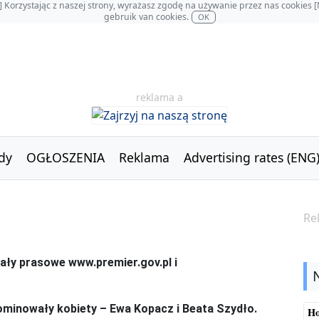
OL] Korzystając z naszej strony, wyrażasz zgodę na używanie przez nas cookie
gebruik van cookies.
OK
reklama a
dy
OGŁOSZENIA
Reklama
Advertising rates (ENG
Re
ominowały kobiety – Ewa Kopacz i Beata Szydło.
Ho