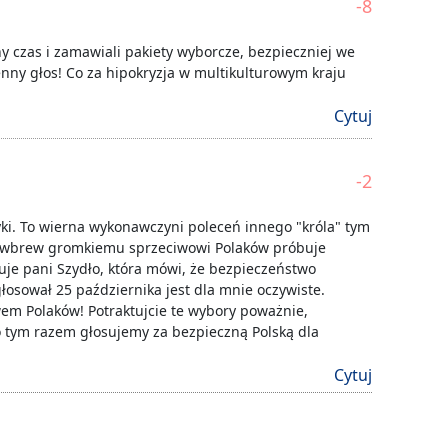
-8
y czas i zamawiali pakiety wyborcze, bezpieczniej we
enny głos! Co za hipokryzja w multikulturowym kraju
Cytuj
-2
tyki. To wierna wykonawczyni poleceń innego "króla" tym
nio wbrew gromkiemu sprzeciwowi Polaków próbuje
ruje pani Szydło, która mówi, że bezpieczeństwo
łosował 25 października jest dla mnie oczywiste.
wem Polaków! Potraktujcie te wybory poważnie,
 tym razem głosujemy za bezpieczną Polską dla
Cytuj