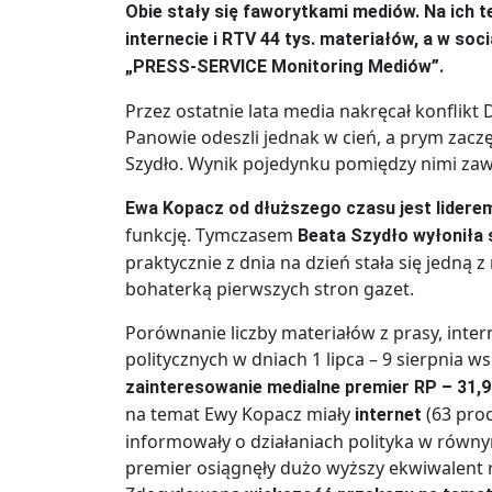
Obie stały się faworytkami mediów. Na ich 
internecie i RTV 44 tys. materiałów, a w soc
„PRESS-SERVICE Monitoring Mediów”.
Przez ostatnie lata media nakręcał konflik
Panowie odeszli jednak w cień, a prym zaczę
Szydło. Wynik pojedynku pomiędzy nimi zaważ
Ewa Kopacz
od dłuższego czasu
jest lider
funkcję. Tymczasem
Beata Szydło wyłoniła 
praktycznie z dnia na dzień stała się jedną 
bohaterką pierwszych stron gazet.
Porównanie liczby materiałów z prasy, inte
politycznych w dniach 1 lipca – 9 sierpnia w
zainteresowanie medialne premier RP – 31,9 
na temat Ewy Kopacz miały
(63 proc.
internet
informowały o działaniach polityka w równy
premier osiągnęły dużo wyższy ekwiwalent 