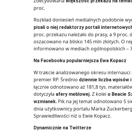
Zdecydowana
większość przekazu na temat
proc.
Rozkład doniesień medialnych podobnie wy
pisali o niej redaktorzy portali internetowyc
proc. przekazu należało do prasy, a 9 proc.
oszacowano na blisko 145 mln złotych. O re
informowano w mediach ogólnopolskich – 7
Na Facebooku popularniejsza Ewa Kopacz
W trakcie analizowanego okresu internauci 
premier RP. Średnio
dziennie liczba wpisów 
łącznie odnotowano aż 181,8 tys. materiałów
dotyczyła
. Z kolei
afery meblowej
o Beacie Sz
Pik na jej temat odnotowano 5 sier
wzmianek.
dnia użytkownicy portalu Marka Zuckerberga 
Sprawiedliwości niż o Ewie Kopacz.
Dynamicznie na Twitterze