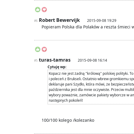
Robert Bewervijk
2015-09-08 19:29
#6
Popieram Polska dla Polaków a reszta śmieci 
turas-tamras
2015-09-08 16:14
#5
Cytuję wp:
Kopacz nie jest żadną "królową" polskiej polityki.
i poleceń z Brukseli. Ostatnio wbrew gromkiemu sp
deklaruje pani Szydło, która mówi, że bezpieczeńs
października jest dla mnie oczywiste. Przeciw multi
wybory poważnie, zamówcie pakiety wyborcze w am
następnych pokoleń!
100/100 kolego /kolezanko