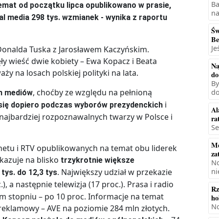
Ba
temat od początku lipca opublikowano w prasie,
na
ial media 298 tys. wzmianek - wynika z raportu
Św
Be
Je
t Donalda Tuska z Jarosławem Kaczyńskim.
ły wieść dwie kobiety – Ewa Kopacz i Beata
Na
y na losach polskiej polityki na lata.
do
By
, choćby ze względu na pełnioną
do
em mediów
i
się
dopiero podczas wyborów prezydenckich
Al
z najbardziej rozpoznawalnych twarzy w Polsce i
ra
Se
Mę
rnetu i RTV opublikowanych na temat obu liderek
za
skazuje na blisko
trzykrotnie większe
No
. Największy udział w przekazie
ni
tys. do 12,3 tys
), a następnie telewizja (17 proc.). Prasa i radio
Rz
m stopniu – po 10 proc. Informacje na temat
ho
No
reklamowy – AVE na poziomie 284 mln złotych.