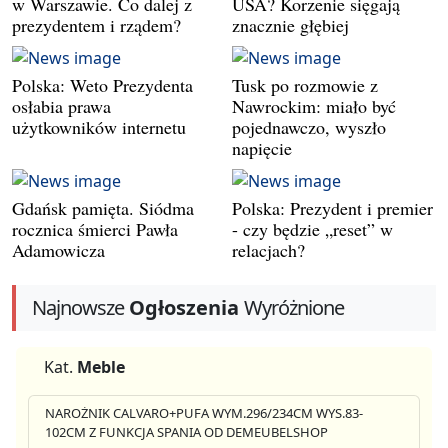
w Warszawie. Co dalej z
USA? Korzenie sięgają
prezydentem i rządem?
znacznie głębiej
Polska: Weto Prezydenta
Tusk po rozmowie z
osłabia prawa
Nawrockim: miało być
użytkowników internetu
pojednawczo, wyszło
napięcie
Gdańsk pamięta. Siódma
Polska: Prezydent i premier
rocznica śmierci Pawła
- czy będzie „reset” w
Adamowicza
relacjach?
Najnowsze
Ogłoszenia
Wyróżnione
Kat.
Meble
NAROŻNIK CALVARO+PUFA WYM.296/234CM WYS.83-
102CM Z FUNKCJA SPANIA OD DEMEUBELSHOP