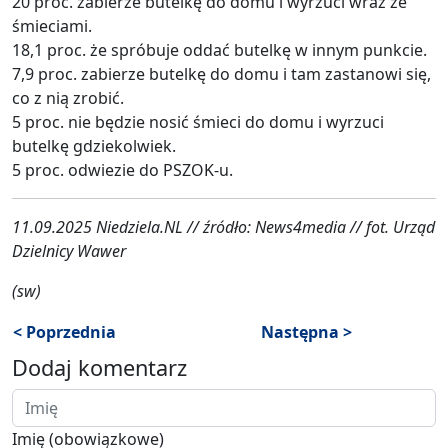
20 proc. zabierze butelkę do domu i wyrzuci wraz ze
śmieciami.
18,1 proc. że spróbuje oddać butelkę w innym punkcie.
7,9 proc. zabierze butelkę do domu i tam zastanowi się,
co z nią zrobić.
5 proc. nie będzie nosić śmieci do domu i wyrzuci
butelkę gdziekolwiek.
5 proc. odwiezie do PSZOK-u.
11.09.2025 Niedziela.NL // źródło: News4media // fot. Urząd
Dzielnicy Wawer
(sw)
< Poprzednia
Następna >
Dodaj komentarz
Imię (obowiązkowe)