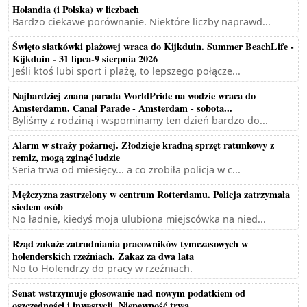
Holandia (i Polska) w liczbach
Bardzo ciekawe porównanie. Niektóre liczby naprawd...
Święto siatkówki plażowej wraca do Kijkduin. Summer BeachLife -
Kijkduin - 31 lipca-9 sierpnia 2026
Jeśli ktoś lubi sport i plażę, to lepszego połącze...
Najbardziej znana parada WorldPride na wodzie wraca do
Amsterdamu. Canal Parade - Amsterdam - sobota...
Byliśmy z rodziną i wspominamy ten dzień bardzo do...
Alarm w straży pożarnej. Złodzieje kradną sprzęt ratunkowy z
remiz, mogą zginąć ludzie
Seria trwa od miesięcy... a co zrobiła policja w c...
Mężczyzna zastrzelony w centrum Rotterdamu. Policja zatrzymała
siedem osób
No ładnie, kiedyś moja ulubiona miejscówka na nied...
Rząd zakaże zatrudniania pracowników tymczasowych w
holenderskich rzeźniach. Zakaz za dwa lata
No to Holendrzy do pracy w rzeźniach.
Senat wstrzymuje głosowanie nad nowym podatkiem od
oszczędności i inwestycji. Niepewność trwa