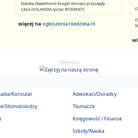
Natalia Zweekhorst-Krüger tłumacz przysięgły -
O
CAŁA HOLANDIA (przez INTERNET)
O
więcej na
ogłoszenia.niedziela.nl
S
wi
reklama a
ada/Konsulat
Adwokaci/Doradcy
ze/Stomatolodzy
Tłumacze
e
Księgowość i Finanse
Szkoły/Nauka