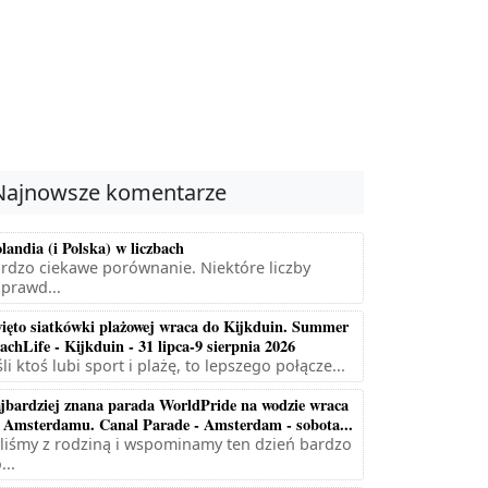
Najnowsze komentarze
landia (i Polska) w liczbach
rdzo ciekawe porównanie. Niektóre liczby
prawd...
ięto siatkówki plażowej wraca do Kijkduin. Summer
achLife - Kijkduin - 31 lipca-9 sierpnia 2026
śli ktoś lubi sport i plażę, to lepszego połącze...
jbardziej znana parada WorldPride na wodzie wraca
 Amsterdamu. Canal Parade - Amsterdam - sobota...
liśmy z rodziną i wspominamy ten dzień bardzo
...