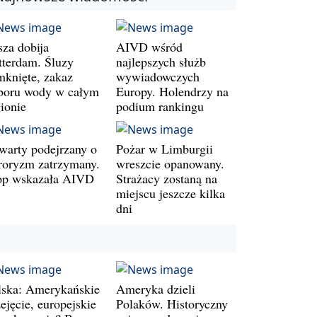
sza dobija
AIVD wśród
tterdam. Śluzy
najlepszych służb
mknięte, zakaz
wywiadowczych
boru wody w całym
Europy. Holendrzy na
gionie
podium rankingu
warty podejrzany o
Pożar w Limburgii
rroryzm zatrzymany.
wreszcie opanowany.
op wskazała AIVD
Strażacy zostaną na
miejscu jeszcze kilka
dni
lska: Amerykańskie
Ameryka dzieli
ejęcie, europejskie
Polaków. Historyczny