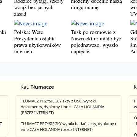
a
Rodzice pytają, szkoły
możemy docenić naszą
ko
wciąż bez jasnych
drugą mamę
wo
zasad
T
nki
Polska: Weto
Tusk po rozmowie z
Gd
Prezydenta osłabia
Nawrockim: miało być
Si
prawa użytkowników
pojednawczo, wyszło
śm
internetu
napięcie
Ad
Kat.
Tłumacze
K
TŁUMACZ PRZYSIĘGŁY akty z USC, wyroki,
P
dokumenty, dyplomy i inne - CAŁA HOLANDIA
w
(PRZEZ INTERNET)
O
Z
TŁUMACZ PRZYSIĘGŁY wyniki badań, akty, dyplomy i
-
inne CAŁA HOLANDIA (przez INTERNET)
O