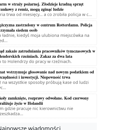
arm w straży pożarnej. Złodzieje kradną sprzęt
tunkowy z remiz, mogą zginąć ludzie
ria trwa od miesięcy... a co zrobiła policja w c...
żczyzna zastrzelony w centrum Rotterdamu. Policja
trzymała siedem osób
 ładnie, kiedyś moja ulubiona miejscówka na
ed...
ąd zakaże zatrudniania pracowników tymczasowych w
lenderskich rzeźniach. Zakaz za dwa lata
 to Holendrzy do pracy w rzeźniach.
nat wstrzymuje głosowanie nad nowym podatkiem od
zczędności i inwestycji. Niepewność trwa
ż na wszystkie sposoby próbują kase od ludzi
c...
koły zamknięte, rozprawy odwołane. Kod czerwony
raliżuje życie w Holandii
m gdzie pracuje nic kierownictwu nie
zeszkadza...
Najnowsze wiadomości