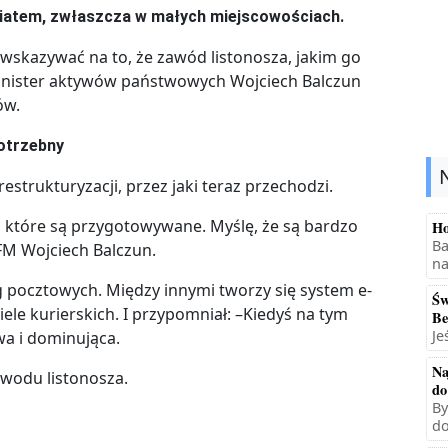
wiatem, zwłaszcza w małych miejscowościach.
 wskazywać na to, że zawód listonosza, jakim go
Minister aktywów państwowych Wojciech Balczun
ów.
potrzebny
estrukturyzacji, przez jaki teraz przechodzi.
, które są przygotowywane. Myślę, że są bardzo
Ho
Ba
FM Wojciech Balczun.
na
ug pocztowych. Między innymi tworzy się system e-
Św
ele kurierskich. I przypomniał: –Kiedyś na tym
Be
Je
a i dominująca.
Na
awodu listonosza.
do
By
do