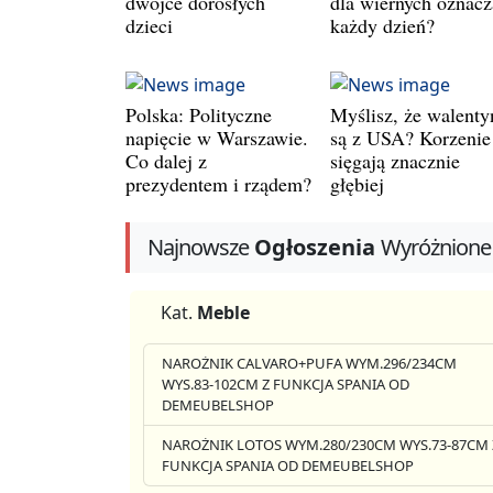
dwójce dorosłych
dla wiernych oznacz
dzieci
każdy dzień?
Polska: Polityczne
Myślisz, że walenty
napięcie w Warszawie.
są z USA? Korzenie
Co dalej z
sięgają znacznie
prezydentem i rządem?
głębiej
Najnowsze
Ogłoszenia
Wyróżnione
Kat.
Meble
NAROŻNIK CALVARO+PUFA WYM.296/234CM
WYS.83-102CM Z FUNKCJA SPANIA OD
DEMEUBELSHOP
NAROŻNIK LOTOS WYM.280/230CM WYS.73-87CM 
FUNKCJA SPANIA OD DEMEUBELSHOP