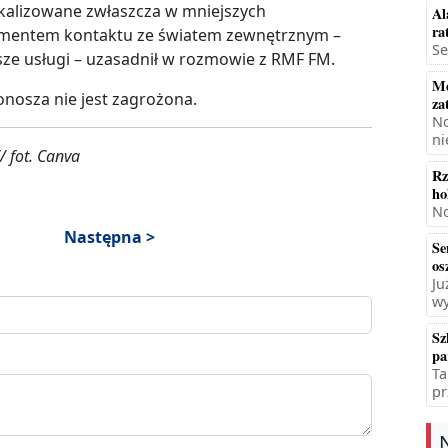
kalizowane zwłaszcza w mniejszych
Al
ra
elementem kontaktu ze światem zewnętrznym –
Se
ze usługi – uzasadnił w rozmowie z RMF FM.
Mę
onosza nie jest zagrożona.
za
No
ni
/ fot. Canva
Rz
ho
No
Następna >
Se
os
Ju
wy
Sz
pa
Ta
pr