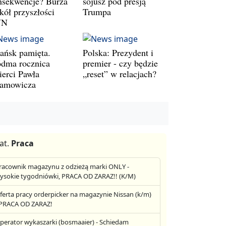
nsekwencje? Burza
sojusz pod presją
kół przyszłości
Trumpa
VN
ańsk pamięta.
Polska: Prezydent i
ódma rocznica
premier - czy będzie
ierci Pawła
„reset” w relacjach?
amowicza
at.
Praca
racownik magazynu z odzieżą marki ONLY -
ysokie tygodniówki, PRACA OD ZARAZ!! (K/M)
ferta pracy orderpicker na magazynie Nissan (k/m)
 PRACA OD ZARAZ!
perator wykaszarki (bosmaaier) - Schiedam