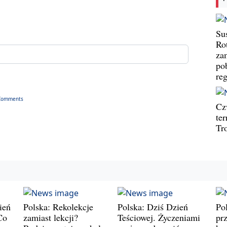
Su
Ro
za
po
re
Comments
Cz
te
Tr
ień
Polska: Rekolekcje
Polska: Dziś Dzień
Po
Co
zamiast lekcji?
Teściowej. Życzeniami
prz