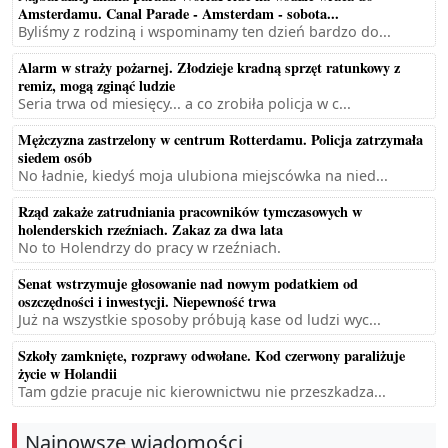
Amsterdamu. Canal Parade - Amsterdam - sobota...
Byliśmy z rodziną i wspominamy ten dzień bardzo do...
Alarm w straży pożarnej. Złodzieje kradną sprzęt ratunkowy z
remiz, mogą zginąć ludzie
Seria trwa od miesięcy... a co zrobiła policja w c...
Mężczyzna zastrzelony w centrum Rotterdamu. Policja zatrzymała
siedem osób
No ładnie, kiedyś moja ulubiona miejscówka na nied...
Rząd zakaże zatrudniania pracowników tymczasowych w
holenderskich rzeźniach. Zakaz za dwa lata
No to Holendrzy do pracy w rzeźniach.
Senat wstrzymuje głosowanie nad nowym podatkiem od
oszczędności i inwestycji. Niepewność trwa
Już na wszystkie sposoby próbują kase od ludzi wyc...
Szkoły zamknięte, rozprawy odwołane. Kod czerwony paraliżuje
życie w Holandii
Tam gdzie pracuje nic kierownictwu nie przeszkadza...
Najnowsze wiadomości