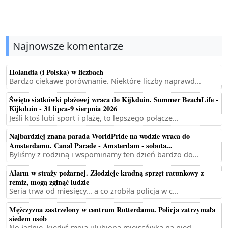
Najnowsze komentarze
Holandia (i Polska) w liczbach
Bardzo ciekawe porównanie. Niektóre liczby naprawd...
Święto siatkówki plażowej wraca do Kijkduin. Summer BeachLife -
Kijkduin - 31 lipca-9 sierpnia 2026
Jeśli ktoś lubi sport i plażę, to lepszego połącze...
Najbardziej znana parada WorldPride na wodzie wraca do
Amsterdamu. Canal Parade - Amsterdam - sobota...
Byliśmy z rodziną i wspominamy ten dzień bardzo do...
Alarm w straży pożarnej. Złodzieje kradną sprzęt ratunkowy z
remiz, mogą zginąć ludzie
Seria trwa od miesięcy... a co zrobiła policja w c...
Mężczyzna zastrzelony w centrum Rotterdamu. Policja zatrzymała
siedem osób
No ładnie, kiedyś moja ulubiona miejscówka na nied...