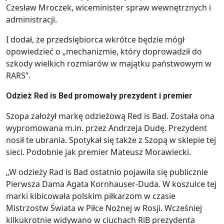
Czesław Mroczek, wiceminister spraw wewnętrznych i
administracji.
I dodał, że przedsiębiorca wkrótce będzie mógł
opowiedzieć o „mechanizmie, który doprowadził do
szkody wielkich rozmiarów w majątku państwowym w
RARS”.
Odzież Red is Bed promowały prezydent i premier
Szopa założył markę odzieżową Red is Bad. Została ona
wypromowana m.in. przez Andrzeja Dudę. Prezydent
nosił te ubrania. Spotykał się także z Szopą w sklepie tej
sieci. Podobnie jak premier Mateusz Morawiecki.
„W odzieży Rad is Bad ostatnio pojawiła się publicznie
Pierwsza Dama Agata Kornhauser-Duda. W koszulce tej
marki kibicowała polskim piłkarzom w czasie
Mistrzostw Świata w Piłce Nożnej w Rosji. Wcześniej
kilkukrotnie widywano w ciuchach RiB prezydenta