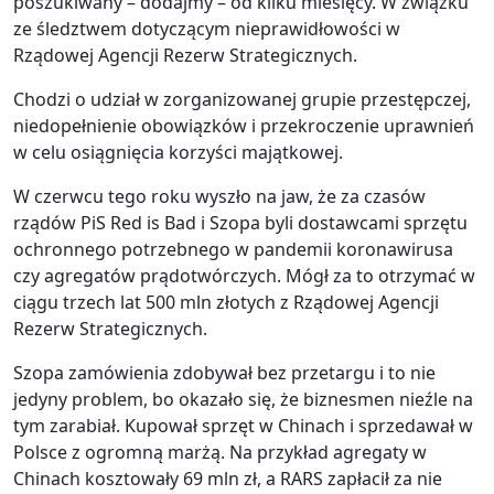
poszukiwany – dodajmy – od kilku miesięcy. W związku
ze śledztwem dotyczącym nieprawidłowości w
Rządowej Agencji Rezerw Strategicznych.
Chodzi o udział w zorganizowanej grupie przestępczej,
niedopełnienie obowiązków i przekroczenie uprawnień
w celu osiągnięcia korzyści majątkowej.
W czerwcu tego roku wyszło na jaw, że za czasów
rządów PiS Red is Bad i Szopa byli dostawcami sprzętu
ochronnego potrzebnego w pandemii koronawirusa
czy agregatów prądotwórczych. Mógł za to otrzymać w
ciągu trzech lat 500 mln złotych z Rządowej Agencji
Rezerw Strategicznych.
Szopa zamówienia zdobywał bez przetargu i to nie
jedyny problem, bo okazało się, że biznesmen nieźle na
tym zarabiał. Kupował sprzęt w Chinach i sprzedawał w
Polsce z ogromną marżą. Na przykład agregaty w
Chinach kosztowały 69 mln zł, a RARS zapłacił za nie