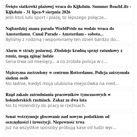
Święto siatkówki plażowej wraca do Kijkduin. Summer BeachLife -
Kijkduin - 31 lipca-9 sierpnia 2026
Jeśli ktoś lubi sport i plażę, to lepszego połącze...
Najbardziej znana parada WorldPride na wodzie wraca do
Amsterdamu. Canal Parade - Amsterdam - sobota...
Byliśmy z rodziną i wspominamy ten dzień bardzo do...
Alarm w straży pożarnej. Złodzieje kradną sprzęt ratunkowy z
remiz, mogą zginąć ludzie
Seria trwa od miesięcy... a co zrobiła policja w c...
Mężczyzna zastrzelony w centrum Rotterdamu. Policja zatrzymała
siedem osób
No ładnie, kiedyś moja ulubiona miejscówka na nied...
Rząd zakaże zatrudniania pracowników tymczasowych w
holenderskich rzeźniach. Zakaz za dwa lata
No to Holendrzy do pracy w rzeźniach.
Senat wstrzymuje głosowanie nad nowym podatkiem od
oszczędności i inwestycji. Niepewność trwa
Już na wszystkie sposoby próbują kase od ludzi wyc...