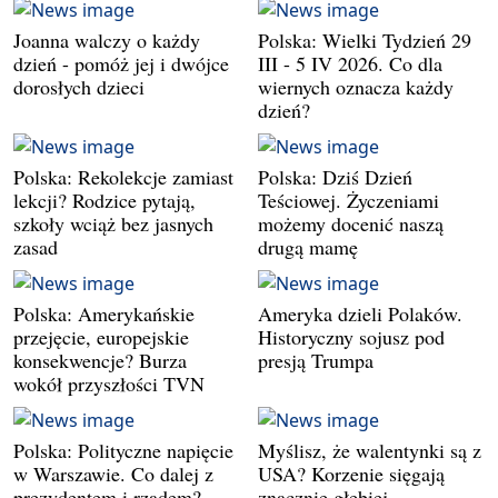
Joanna walczy o każdy
Polska: Wielki Tydzień 29
dzień - pomóż jej i dwójce
III - 5 IV 2026. Co dla
dorosłych dzieci
wiernych oznacza każdy
dzień?
Polska: Rekolekcje zamiast
Polska: Dziś Dzień
lekcji? Rodzice pytają,
Teściowej. Życzeniami
szkoły wciąż bez jasnych
możemy docenić naszą
zasad
drugą mamę
Polska: Amerykańskie
Ameryka dzieli Polaków.
przejęcie, europejskie
Historyczny sojusz pod
konsekwencje? Burza
presją Trumpa
wokół przyszłości TVN
Polska: Polityczne napięcie
Myślisz, że walentynki są z
w Warszawie. Co dalej z
USA? Korzenie sięgają
prezydentem i rządem?
znacznie głębiej