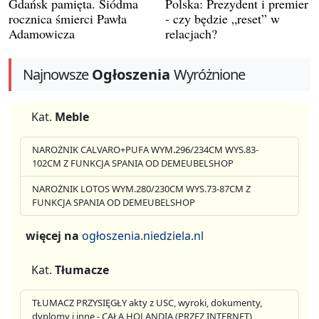
Gdańsk pamięta. Siódma
Polska: Prezydent i premier
rocznica śmierci Pawła
- czy będzie „reset” w
Adamowicza
relacjach?
Najnowsze
Ogłoszenia
Wyróżnione
Kat.
Meble
NAROŻNIK CALVARO+PUFA WYM.296/234CM WYS.83-
102CM Z FUNKCJA SPANIA OD DEMEUBELSHOP
NAROŻNIK LOTOS WYM.280/230CM WYS.73-87CM Z
FUNKCJA SPANIA OD DEMEUBELSHOP
więcej na
ogłoszenia.niedziela.nl
Kat.
Tłumacze
TŁUMACZ PRZYSIĘGŁY akty z USC, wyroki, dokumenty,
dyplomy i inne - CAŁA HOLANDIA (PRZEZ INTERNET)