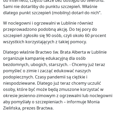
do internetu, często także bez dostępu do telefonu.
Sami nie dotarliby do punktu szczepień. Właśnie
dlatego punkt szczepień (mobilny) dotarł do nich”.
W noclegowni i ogrzewalni w Lublinie również
przeprowadzono podobną akcję. Do tej pory do
szczepień zgłosiło się 90 osób, czyli około 60 procent
wszystkich korzystających z takiej pomocy.
Dlatego właśnie Bractwo św. Brata Alberta w Lublinie
organizuje kampanię edukacyjną dla osób
bezdomnych, ubogich, starszych. - Chcemy już teraz
pomyśleć o zimie i zacząć edukować naszych
podopiecznych. Czasy pandemii są ciężkie i
niespodziewane. Dlatego już teraz chcemy uczulić
osoby, które być może będą zmuszone korzystać w
okresie jesienno-zimowym z ogrzewalni lub noclegowni
aby pomyślały o szczepieniach – informuje Monia
Zielińska, prezes Bractwa.