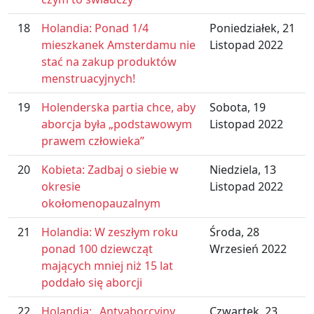
18
Holandia: Ponad 1/4
Poniedziałek, 21
mieszkanek Amsterdamu nie
Listopad 2022
stać na zakup produktów
menstruacyjnych!
19
Holenderska partia chce, aby
Sobota, 19
aborcja była „podstawowym
Listopad 2022
prawem człowieka”
20
Kobieta: Zadbaj o siebie w
Niedziela, 13
okresie
Listopad 2022
okołomenopauzalnym
21
Holandia: W zeszłym roku
Środa, 28
ponad 100 dziewcząt
Wrzesień 2022
mających mniej niż 15 lat
poddało się aborcji
22
Holandia: „Antyaborcyjny
Czwartek, 23