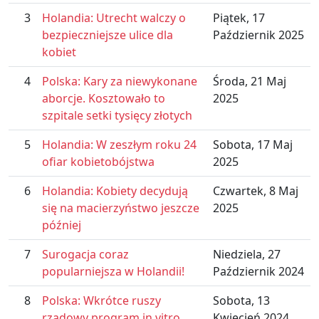
3
Holandia: Utrecht walczy o
Piątek, 17
bezpieczniejsze ulice dla
Październik 2025
kobiet
4
Polska: Kary za niewykonane
Środa, 21 Maj
aborcje. Kosztowało to
2025
szpitale setki tysięcy złotych
5
Holandia: W zeszłym roku 24
Sobota, 17 Maj
ofiar kobietobójstwa
2025
6
Holandia: Kobiety decydują
Czwartek, 8 Maj
się na macierzyństwo jeszcze
2025
później
7
Surogacja coraz
Niedziela, 27
popularniejsza w Holandii!
Październik 2024
8
Polska: Wkrótce ruszy
Sobota, 13
rządowy program in vitro.
Kwiecień 2024