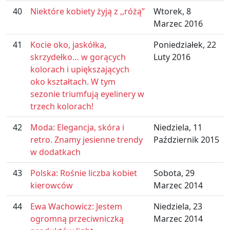
40
Niektóre kobiety żyją z ,,różą”
Wtorek, 8
Marzec 2016
41
Kocie oko, jaskółka,
Poniedziałek, 22
skrzydełko… w gorących
Luty 2016
kolorach i upiększających
oko kształtach. W tym
sezonie triumfują eyelinery w
trzech kolorach!
42
Moda: Elegancja, skóra i
Niedziela, 11
retro. Znamy jesienne trendy
Październik 2015
w dodatkach
43
Polska: Rośnie liczba kobiet
Sobota, 29
kierowców
Marzec 2014
44
Ewa Wachowicz: Jestem
Niedziela, 23
ogromną przeciwniczką
Marzec 2014