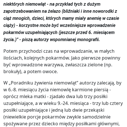
niektórych niemowląt - na przykład tych z dużym
zapotrzebowaniem na żelazo (bliźniaki i inne noworodki z
ciąż mnogich, dzieci, których mamy miały anemię w czasie
ciąży) - korzystne może być wcześniejsze wprowadzenie
pokarmów uzupełniających (jeszcze przed 6. miesiącem
życia.)” - piszą autorzy wspomnianej monografii.
Potem przychodzi czas na wprowadzanie, w małych
ilościach, kolejnych pokarmów. Jako pierwsze powinny
być wprowadzone warzywa, zwłaszcza zielone (np.
brokuły), a potem owoce.
W „Poradniku żywienia niemowląt” autorzy zalecają, by
w 6.-8. miesiącu życia niemowlę karmione piersią -
oprócz mleka matki - zjadało dwa lub trzy posiłki
uzupełniające, a w wieku 9.-24. miesiąca - trzy lub cztery
posiłki uzupełniające i jedną lub dwie przekąski
(niewielkie porcje pokarmów zwykle samodzielnie
spożywane przez dziecko między posiłkami głównymi,