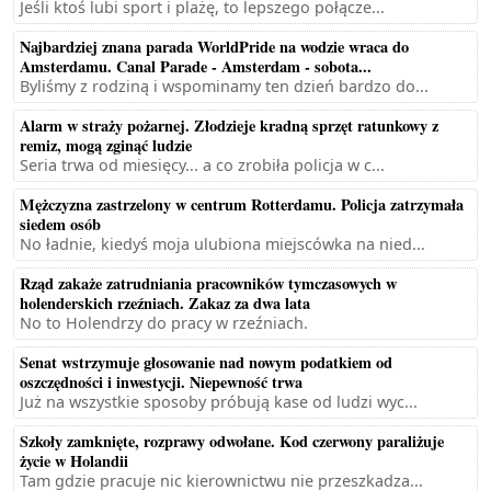
Jeśli ktoś lubi sport i plażę, to lepszego połącze...
Najbardziej znana parada WorldPride na wodzie wraca do
Amsterdamu. Canal Parade - Amsterdam - sobota...
Byliśmy z rodziną i wspominamy ten dzień bardzo do...
Alarm w straży pożarnej. Złodzieje kradną sprzęt ratunkowy z
remiz, mogą zginąć ludzie
Seria trwa od miesięcy... a co zrobiła policja w c...
Mężczyzna zastrzelony w centrum Rotterdamu. Policja zatrzymała
siedem osób
No ładnie, kiedyś moja ulubiona miejscówka na nied...
Rząd zakaże zatrudniania pracowników tymczasowych w
holenderskich rzeźniach. Zakaz za dwa lata
No to Holendrzy do pracy w rzeźniach.
Senat wstrzymuje głosowanie nad nowym podatkiem od
oszczędności i inwestycji. Niepewność trwa
Już na wszystkie sposoby próbują kase od ludzi wyc...
Szkoły zamknięte, rozprawy odwołane. Kod czerwony paraliżuje
życie w Holandii
Tam gdzie pracuje nic kierownictwu nie przeszkadza...