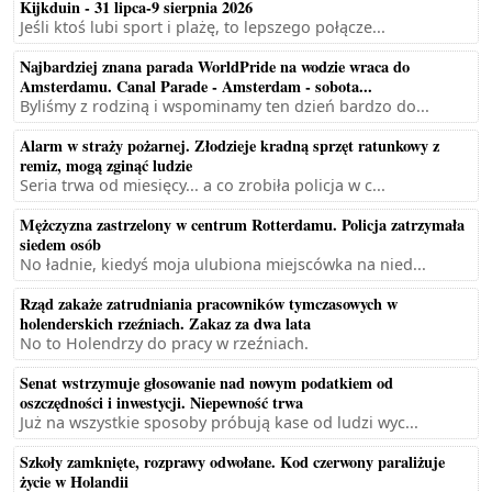
Kijkduin - 31 lipca-9 sierpnia 2026
Jeśli ktoś lubi sport i plażę, to lepszego połącze...
Najbardziej znana parada WorldPride na wodzie wraca do
Amsterdamu. Canal Parade - Amsterdam - sobota...
Byliśmy z rodziną i wspominamy ten dzień bardzo do...
Alarm w straży pożarnej. Złodzieje kradną sprzęt ratunkowy z
remiz, mogą zginąć ludzie
Seria trwa od miesięcy... a co zrobiła policja w c...
Mężczyzna zastrzelony w centrum Rotterdamu. Policja zatrzymała
siedem osób
No ładnie, kiedyś moja ulubiona miejscówka na nied...
Rząd zakaże zatrudniania pracowników tymczasowych w
holenderskich rzeźniach. Zakaz za dwa lata
No to Holendrzy do pracy w rzeźniach.
Senat wstrzymuje głosowanie nad nowym podatkiem od
oszczędności i inwestycji. Niepewność trwa
Już na wszystkie sposoby próbują kase od ludzi wyc...
Szkoły zamknięte, rozprawy odwołane. Kod czerwony paraliżuje
życie w Holandii