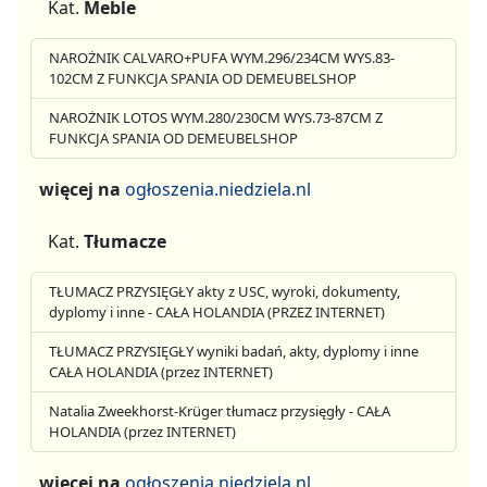
Kat.
Meble
NAROŻNIK CALVARO+PUFA WYM.296/234CM WYS.83-
102CM Z FUNKCJA SPANIA OD DEMEUBELSHOP
NAROŻNIK LOTOS WYM.280/230CM WYS.73-87CM Z
FUNKCJA SPANIA OD DEMEUBELSHOP
więcej na
ogłoszenia.niedziela.nl
Kat.
Tłumacze
TŁUMACZ PRZYSIĘGŁY akty z USC, wyroki, dokumenty,
dyplomy i inne - CAŁA HOLANDIA (PRZEZ INTERNET)
TŁUMACZ PRZYSIĘGŁY wyniki badań, akty, dyplomy i inne
CAŁA HOLANDIA (przez INTERNET)
Natalia Zweekhorst-Krüger tłumacz przysięgły - CAŁA
HOLANDIA (przez INTERNET)
więcej na
ogłoszenia.niedziela.nl