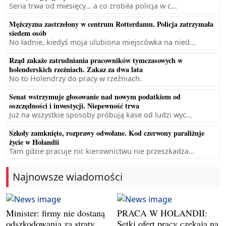
Seria trwa od miesięcy... a co zrobiła policja w c...
Mężczyzna zastrzelony w centrum Rotterdamu. Policja zatrzymała
siedem osób
No ładnie, kiedyś moja ulubiona miejscówka na nied...
Rząd zakaże zatrudniania pracowników tymczasowych w
holenderskich rzeźniach. Zakaz za dwa lata
No to Holendrzy do pracy w rzeźniach.
Senat wstrzymuje głosowanie nad nowym podatkiem od
oszczędności i inwestycji. Niepewność trwa
Już na wszystkie sposoby próbują kase od ludzi wyc...
Szkoły zamknięte, rozprawy odwołane. Kod czerwony paraliżuje
życie w Holandii
Tam gdzie pracuje nic kierownictwu nie przeszkadza...
Najnowsze wiadomości
Minister: firmy nie dostaną
PRACA W HOLANDII:
odszkodowania za straty
Setki ofert pracy czekają na