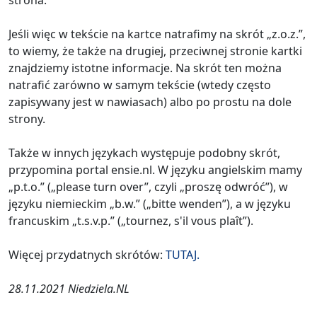
strona.
Jeśli więc w tekście na kartce natrafimy na skrót „z.o.z.”,
to wiemy, że także na drugiej, przeciwnej stronie kartki
znajdziemy istotne informacje. Na skrót ten można
natrafić zarówno w samym tekście (wtedy często
zapisywany jest w nawiasach) albo po prostu na dole
strony.
Także w innych językach występuje podobny skrót,
przypomina portal ensie.nl. W języku angielskim mamy
„p.t.o.” („please turn over”, czyli „proszę odwróć”), w
języku niemieckim „b.w.” („bitte wenden”), a w języku
francuskim „t.s.v.p.” („tournez, s'il vous plaît”).
Więcej przydatnych skrótów:
TUTAJ.
28.11.2021 Niedziela.NL