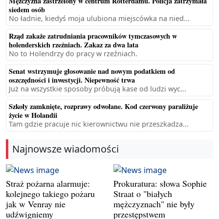
Mężczyzna zastrzelony w centrum Rotterdamu. Policja zatrzymała
siedem osób
No ładnie, kiedyś moja ulubiona miejscówka na nied...
Rząd zakaże zatrudniania pracowników tymczasowych w
holenderskich rzeźniach. Zakaz za dwa lata
No to Holendrzy do pracy w rzeźniach.
Senat wstrzymuje głosowanie nad nowym podatkiem od
oszczędności i inwestycji. Niepewność trwa
Już na wszystkie sposoby próbują kase od ludzi wyc...
Szkoły zamknięte, rozprawy odwołane. Kod czerwony paraliżuje
życie w Holandii
Tam gdzie pracuje nic kierownictwu nie przeszkadza...
Najnowsze wiadomości
Straż pożarna alarmuje:
Prokuratura: słowa Sophie
kolejnego takiego pożaru
Straat o "białych
jak w Venray nie
mężczyznach" nie były
udźwigniemy
przestępstwem