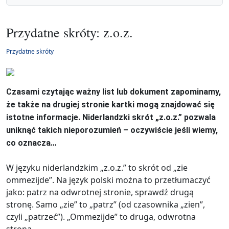
Przydatne skróty: z.o.z.
Przydatne skróty
Czasami czytając ważny list lub dokument zapominamy,
że także na drugiej stronie kartki mogą znajdować się
istotne informacje. Niderlandzki skrót „z.o.z.” pozwala
uniknąć takich nieporozumień – oczywiście jeśli wiemy,
co oznacza…
W języku niderlandzkim „z.o.z.” to skrót od „zie
ommezijde”. Na język polski można to przetłumaczyć
jako: patrz na odwrotnej stronie, sprawdź drugą
stronę. Samo „zie” to „patrz” (od czasownika „zien”,
czyli „patrzeć”). „Ommezijde” to druga, odwrotna