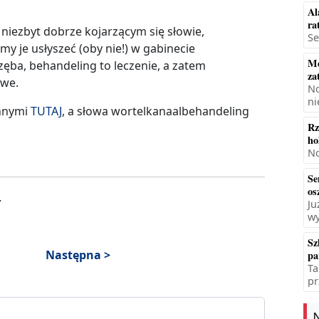
Al
ra
 niezbyt dobrze kojarzącym się słowie,
Se
 je usłyszeć (oby nie!) w gabinecie
Mę
ęba, behandeling to leczenie, a zatem
za
owe.
No
ni
innymi
TUTAJ
, a słowa wortelkanaalbehandeling
Rz
ho
No
Se
os
.
Ju
wy
Sz
Następna >
pa
Ta
pr