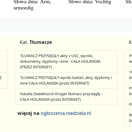
Słowa dnia: Arm,
Słowo dnia: Vochtig
Sł
armoedig
Kat.
Tłumacze
K
TŁUMACZ PRZYSIĘGŁY akty z USC, wyroki,
P
dokumenty, dyplomy i inne - CAŁA HOLANDIA
w
(PRZEZ INTERNET)
1
Z
TŁUMACZ PRZYSIĘGŁY wyniki badań, akty, dyplomy i
b
inne CAŁA HOLANDIA (przez INTERNET)
P
Natalia Zweekhorst-Krüger tłumacz przysięgły -
b
CAŁA HOLANDIA (przez INTERNET)
P
więcej na
ogłoszenia.niedziela.nl
M
E