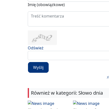
Imię (obowiązkowe)
Odśwież
Wyślij
J
Również w kategorii: Słowo dnia