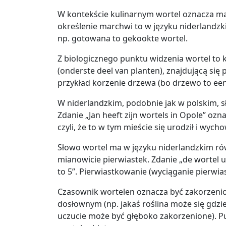
W kontekście kulinarnym wortel oznacza m
określenie marchwi to w języku niderlandz
np. gotowana to gekookte wortel.
Z biologicznego punktu widzenia wortel to k
(onderste deel van planten), znajdującą się
przykład korzenie drzewa (bo drzewo to ee
W niderlandzkim, podobnie jak w polskim, 
Zdanie „Jan heeft zijn wortels in Opole” ozn
czyli, że to w tym mieście się urodził i wycho
Słowo wortel ma w języku niderlandzkim r
mianowicie pierwiastek. Zdanie „de wortel u
to 5”. Pierwiastkowanie (wyciąganie pierwiast
Czasownik wortelen oznacza być zakorzenio
dosłownym (np. jakaś roślina może się gdzie
uczucie może być głęboko zakorzenione). Pu