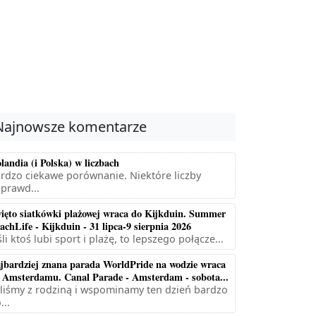
Najnowsze komentarze
landia (i Polska) w liczbach
rdzo ciekawe porównanie. Niektóre liczby
prawd...
ięto siatkówki plażowej wraca do Kijkduin. Summer
achLife - Kijkduin - 31 lipca-9 sierpnia 2026
śli ktoś lubi sport i plażę, to lepszego połącze...
jbardziej znana parada WorldPride na wodzie wraca
 Amsterdamu. Canal Parade - Amsterdam - sobota...
liśmy z rodziną i wspominamy ten dzień bardzo
...