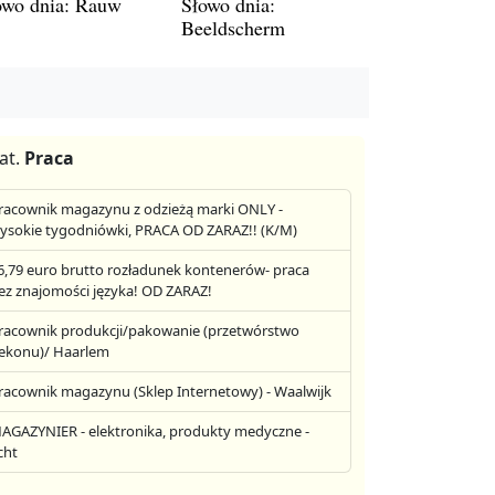
owo dnia: Rauw
Słowo dnia:
Beeldscherm
at.
Praca
racownik magazynu z odzieżą marki ONLY -
ysokie tygodniówki, PRACA OD ZARAZ!! (K/M)
6,79 euro brutto rozładunek kontenerów- praca
ez znajomości języka! OD ZARAZ!
racownik produkcji/pakowanie (przetwórstwo
ekonu)/ Haarlem
racownik magazynu (Sklep Internetowy) - Waalwijk
AGAZYNIER - elektronika, produkty medyczne -
cht