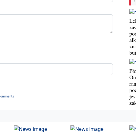
Le
za
po
al
zn
bu
Pł
Ou
ran
pod
jes
Comments
za