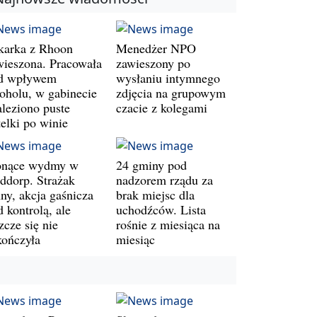
karka z Rhoon
Menedżer NPO
wieszona. Pracowała
zawieszony po
d wpływem
wysłaniu intymnego
koholu, w gabinecie
zdjęcia na grupowym
aleziono puste
czacie z kolegami
telki po winie
onące wydmy w
24 gminy pod
ddorp. Strażak
nadzorem rządu za
ny, akcja gaśnicza
brak miejsc dla
 kontrolą, ale
uchodźców. Lista
zcze się nie
rośnie z miesiąca na
kończyła
miesiąc