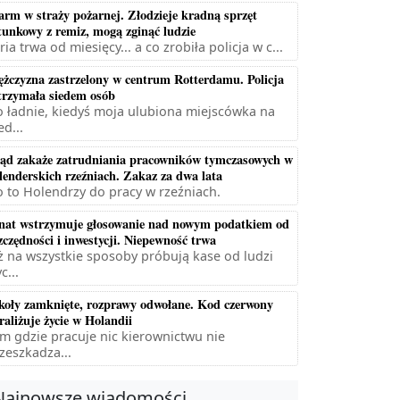
arm w straży pożarnej. Złodzieje kradną sprzęt
tunkowy z remiz, mogą zginąć ludzie
ria trwa od miesięcy... a co zrobiła policja w c...
żczyzna zastrzelony w centrum Rotterdamu. Policja
trzymała siedem osób
 ładnie, kiedyś moja ulubiona miejscówka na
ed...
ąd zakaże zatrudniania pracowników tymczasowych w
lenderskich rzeźniach. Zakaz za dwa lata
 to Holendrzy do pracy w rzeźniach.
nat wstrzymuje głosowanie nad nowym podatkiem od
zczędności i inwestycji. Niepewność trwa
ż na wszystkie sposoby próbują kase od ludzi
c...
koły zamknięte, rozprawy odwołane. Kod czerwony
raliżuje życie w Holandii
m gdzie pracuje nic kierownictwu nie
zeszkadza...
Najnowsze wiadomości