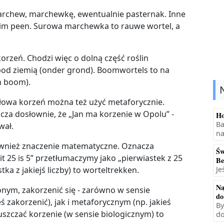
archew, marchewkę, ewentualnie pasternak. Inne
kim peen. Surowa marchewka to rauwe wortel, a
orzeń. Chodzi więc o dolną część roślin
 pod ziemią (onder grond). Boomwortels to na
n boom).
słowa korzeń można też użyć metaforycznie.
acza dosłownie, że „Jan ma korzenie w Opolu” -
Ho
Ba
wał.
na
ównież znaczenie matematyczne. Oznacza
Św
it 25 is 5” przetłumaczymy jako „pierwiastek z 25
Be
Je
ka z jakiejś liczby) to worteltrekken.
Na
nym, zakorzenić się - zarówno w sensie
do
ś zakorzenić), jak i metaforycznym (np. jakieś
By
szczać korzenie (w sensie biologicznym) to
do