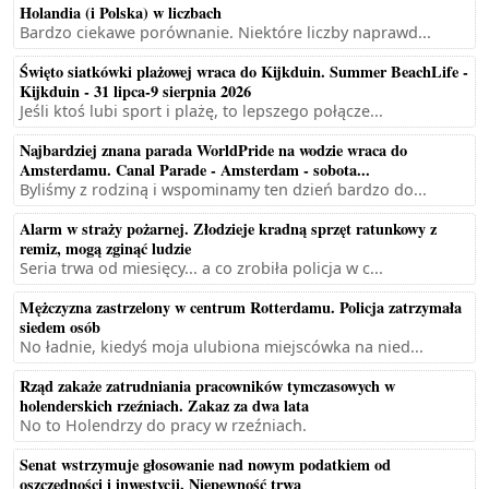
Holandia (i Polska) w liczbach
Bardzo ciekawe porównanie. Niektóre liczby naprawd...
Święto siatkówki plażowej wraca do Kijkduin. Summer BeachLife -
Kijkduin - 31 lipca-9 sierpnia 2026
Jeśli ktoś lubi sport i plażę, to lepszego połącze...
Najbardziej znana parada WorldPride na wodzie wraca do
Amsterdamu. Canal Parade - Amsterdam - sobota...
Byliśmy z rodziną i wspominamy ten dzień bardzo do...
Alarm w straży pożarnej. Złodzieje kradną sprzęt ratunkowy z
remiz, mogą zginąć ludzie
Seria trwa od miesięcy... a co zrobiła policja w c...
Mężczyzna zastrzelony w centrum Rotterdamu. Policja zatrzymała
siedem osób
No ładnie, kiedyś moja ulubiona miejscówka na nied...
Rząd zakaże zatrudniania pracowników tymczasowych w
holenderskich rzeźniach. Zakaz za dwa lata
No to Holendrzy do pracy w rzeźniach.
Senat wstrzymuje głosowanie nad nowym podatkiem od
oszczędności i inwestycji. Niepewność trwa