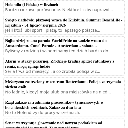
Holandia (i Polska) w liczbach
Bardzo ciekawe porównanie. Niektóre liczby naprawd...
Święto siatkówki plażowej wraca do Kijkduin. Summer BeachLife -
Kijkduin - 31 lipca-9 sierpnia 2026
Jeśli ktoś lubi sport i plażę, to lepszego połącze...
Najbardziej znana parada WorldPride na wodzie wraca do
Amsterdamu. Canal Parade - Amsterdam - sobota...
Byliśmy z rodziną i wspominamy ten dzień bardzo do...
Alarm w straży pożarnej. Złodzieje kradną sprzęt ratunkowy z
remiz, mogą zginąć ludzie
Seria trwa od miesięcy... a co zrobiła policja w c...
Mężczyzna zastrzelony w centrum Rotterdamu. Policja zatrzymała
siedem osób
No ładnie, kiedyś moja ulubiona miejscówka na nied...
Rząd zakaże zatrudniania pracowników tymczasowych w
holenderskich rzeźniach. Zakaz za dwa lata
No to Holendrzy do pracy w rzeźniach.
Senat wstrzymuje głosowanie nad nowym podatkiem od
oszczędności i inwestycji. Niepewność trwa