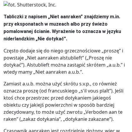
Tabliczki z napisem „Niet aanraken” znajdziemy m.in.
przy eksponatach w muzeach albo przy świeżo
pomalowanej ścianie. Wyrażenie to oznacza w języku
niderlandzkim „Nie dotykać”.
Często dodaje się do niego grzecznościowe „proszę” i
powstaje „Niet aanraken alstublieft” („Proszę nie
dotykać”). Alstublieft można zastąpić skrótem „a.u.b.” i
wtedy mamy „Niet aanraken a.u.b.”.
Zamiast a.u.b. można użyć skrótu s.v.p., co również
oznacza proszę (od francuskiego „s'il vous plaît”). Jeśli
ktoś chce przestrzec przed dotykaniem jakiegoś
obiektu czy jakiejś powierzchni w sposób bardziej
zdecydowany, to może użyć zwrotu „Verboden aan te
raken” („zakaz dotykania”, „dotykanie zakazane”).
Czasownik aanraken jest rozdzielnie złożony, więc w