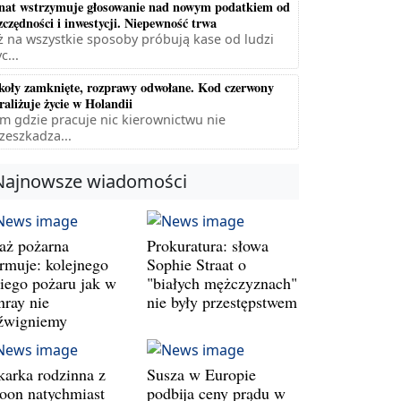
nat wstrzymuje głosowanie nad nowym podatkiem od
zczędności i inwestycji. Niepewność trwa
ż na wszystkie sposoby próbują kase od ludzi
c...
koły zamknięte, rozprawy odwołane. Kod czerwony
raliżuje życie w Holandii
m gdzie pracuje nic kierownictwu nie
zeszkadza...
Najnowsze wiadomości
raż pożarna
Prokuratura: słowa
armuje: kolejnego
Sophie Straat o
kiego pożaru jak w
"białych mężczyznach"
nray nie
nie były przestępstwem
źwigniemy
karka rodzinna z
Susza w Europie
oon natychmiast
podbija ceny prądu w