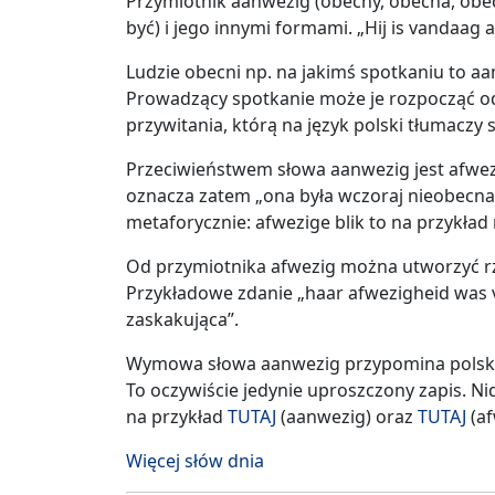
Przymiotnik aanwezig (obecny, obecna, obecn
być) i jego innymi formami. „Hij is vandaag 
Ludzie obecni np. na jakimś spotkaniu to a
Prowadzący spotkanie może je rozpocząć od
przywitania, którą na język polski tłumaczy
Przeciwieństwem słowa aanwezig jest afwezig
oznacza zatem „ona była wczoraj nieobecna
metaforycznie: afwezige blik to na przykład
Od przymiotnika afwezig można utworzyć rz
Przykładowe zdanie „haar afwezigheid was v
zaskakująca”.
Wymowa słowa aanwezig przypomina polskie 
To oczywiście jedynie uproszczony zapis. 
na przykład
TUTAJ
(aanwezig) oraz
TUTAJ
(af
Więcej słów dnia