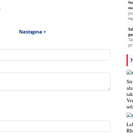
Se
.
os
Ju
wy
Sz
Następna >
pa
Ta
pr
St
al
ta
Ve
ud
Le
Rh