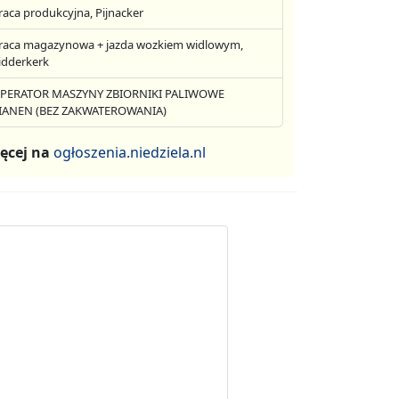
raca produkcyjna, Pijnacker
raca magazynowa + jazda wozkiem widlowym,
idderkerk
PERATOR MASZYNY ZBIORNIKI PALIWOWE
IANEN (BEZ ZAKWATEROWANIA)
ęcej na
ogłoszenia.niedziela.nl