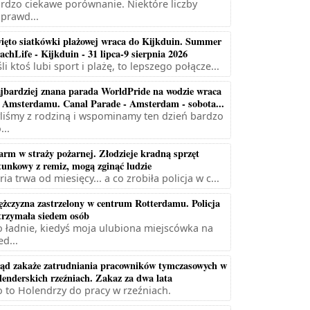
rdzo ciekawe porównanie. Niektóre liczby
prawd...
ięto siatkówki plażowej wraca do Kijkduin. Summer
achLife - Kijkduin - 31 lipca-9 sierpnia 2026
śli ktoś lubi sport i plażę, to lepszego połącze...
jbardziej znana parada WorldPride na wodzie wraca
 Amsterdamu. Canal Parade - Amsterdam - sobota...
liśmy z rodziną i wspominamy ten dzień bardzo
...
arm w straży pożarnej. Złodzieje kradną sprzęt
tunkowy z remiz, mogą zginąć ludzie
ria trwa od miesięcy... a co zrobiła policja w c...
żczyzna zastrzelony w centrum Rotterdamu. Policja
trzymała siedem osób
 ładnie, kiedyś moja ulubiona miejscówka na
ed...
ąd zakaże zatrudniania pracowników tymczasowych w
lenderskich rzeźniach. Zakaz za dwa lata
 to Holendrzy do pracy w rzeźniach.