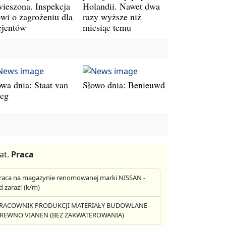
wieszona. Inspekcja
Holandii. Nawet dwa
wi o zagrożeniu dla
razy wyższe niż
cjentów
miesiąc temu
owa dnia: Staat van
Słowo dnia: Benieuwd
leg
at.
Praca
raca na magazynie renomowanej marki NISSAN -
d zaraz! (k/m)
RACOWNIK PRODUKCJI MATERIAŁY BUDOWLANE -
REWNO VIANEN (BEZ ZAKWATEROWANIA)