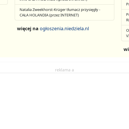
P
Natalia Zweekhorst-Krüger tłumacz przysięgły -
P
CAŁA HOLANDIA (przez INTERNET)
R
więcej na
ogłoszenia.niedziela.nl
O
V
wi
reklama a