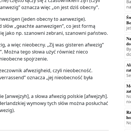
e) często łączy się z czasownikiem zijn (czyli
Ba
aanwezig” oznacza więc „on jest dziś obecny”.
na
Św
anwezigen (jeden obecny to aanwezige).
Be
 słów „geachte aanwezigen”, co jest formą
Je
 się jako np. szanowni zebrani, szanowni państwo.
Na
do
, a więc nieobecny. „Zij was gisteren afwezig”
By
”. Można tego słowa użyć również nieco
do
 nieobecne spojrzenie.
Al
ra
eczownik afwezigheid, czyli nieobecność.
Se
errassend” oznacza „jej nieobecność była
Mę
za
[anwejzyh], a słowa afwezig polskie [afwejzyh].
No
ni
Niderlandzkiej wymowy tych słów można posłuchać
wezig).
Rz
ho
No