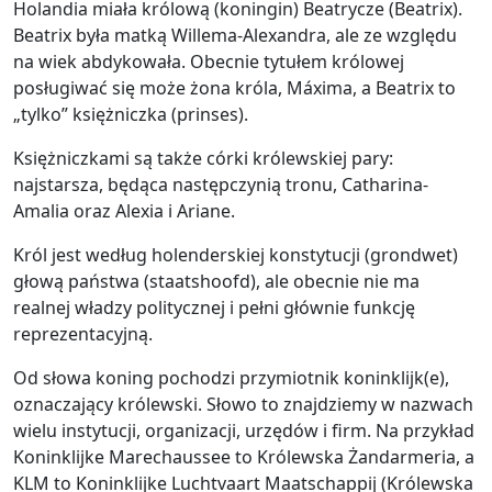
Holandia miała królową (koningin) Beatrycze (Beatrix).
Beatrix była matką Willema-Alexandra, ale ze względu
na wiek abdykowała. Obecnie tytułem królowej
posługiwać się może żona króla, Máxima, a Beatrix to
„tylko” księżniczka (prinses).
Księżniczkami są także córki królewskiej pary:
najstarsza, będąca następczynią tronu, Catharina-
Amalia oraz Alexia i Ariane.
Król jest według holenderskiej konstytucji (grondwet)
głową państwa (staatshoofd), ale obecnie nie ma
realnej władzy politycznej i pełni głównie funkcję
reprezentacyjną.
Od słowa koning pochodzi przymiotnik koninklijk(e),
oznaczający królewski. Słowo to znajdziemy w nazwach
wielu instytucji, organizacji, urzędów i firm. Na przykład
Koninklijke Marechaussee to Królewska Żandarmeria, a
KLM to Koninklijke Luchtvaart Maatschappij (Królewska