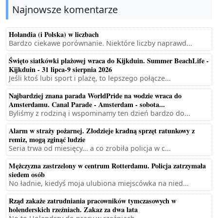
Najnowsze komentarze
Holandia (i Polska) w liczbach
Bardzo ciekawe porównanie. Niektóre liczby naprawd...
Święto siatkówki plażowej wraca do Kijkduin. Summer BeachLife -
Kijkduin - 31 lipca-9 sierpnia 2026
Jeśli ktoś lubi sport i plażę, to lepszego połącze...
Najbardziej znana parada WorldPride na wodzie wraca do
Amsterdamu. Canal Parade - Amsterdam - sobota...
Byliśmy z rodziną i wspominamy ten dzień bardzo do...
Alarm w straży pożarnej. Złodzieje kradną sprzęt ratunkowy z
remiz, mogą zginąć ludzie
Seria trwa od miesięcy... a co zrobiła policja w c...
Mężczyzna zastrzelony w centrum Rotterdamu. Policja zatrzymała
siedem osób
No ładnie, kiedyś moja ulubiona miejscówka na nied...
Rząd zakaże zatrudniania pracowników tymczasowych w
holenderskich rzeźniach. Zakaz za dwa lata