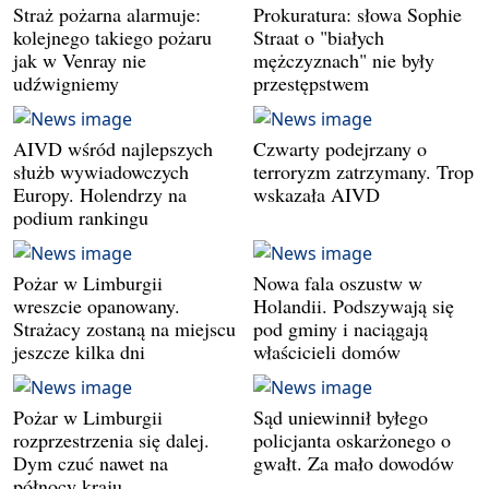
Straż pożarna alarmuje:
Prokuratura: słowa Sophie
kolejnego takiego pożaru
Straat o "białych
jak w Venray nie
mężczyznach" nie były
udźwigniemy
przestępstwem
AIVD wśród najlepszych
Czwarty podejrzany o
służb wywiadowczych
terroryzm zatrzymany. Trop
Europy. Holendrzy na
wskazała AIVD
podium rankingu
Pożar w Limburgii
Nowa fala oszustw w
wreszcie opanowany.
Holandii. Podszywają się
Strażacy zostaną na miejscu
pod gminy i naciągają
jeszcze kilka dni
właścicieli domów
Pożar w Limburgii
Sąd uniewinnił byłego
rozprzestrzenia się dalej.
policjanta oskarżonego o
Dym czuć nawet na
gwałt. Za mało dowodów
północy kraju