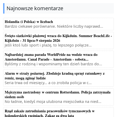
Najnowsze komentarze
Holandia (i Polska) w liczbach
Bardzo ciekawe porównanie. Niektóre liczby naprawd...
Święto siatkówki plażowej wraca do Kijkduin. Summer BeachLife -
Kijkduin - 31 lipca-9 sierpnia 2026
Jeśli ktoś lubi sport i plażę, to lepszego połącze...
Najbardziej znana parada WorldPride na wodzie wraca do
Amsterdamu. Canal Parade - Amsterdam - sobota...
Byliśmy z rodziną i wspominamy ten dzień bardzo do...
Alarm w straży pożarnej. Złodzieje kradną sprzęt ratunkowy z
remiz, mogą zginąć ludzie
Seria trwa od miesięcy... a co zrobiła policja w c...
Mężczyzna zastrzelony w centrum Rotterdamu. Policja zatrzymała
siedem osób
No ładnie, kiedyś moja ulubiona miejscówka na nied...
Rząd zakaże zatrudniania pracowników tymczasowych w
holenderskich rzeźniach. Zakaz za dwa lata