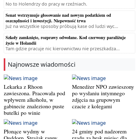
No to Holendrzy do pracy w rzeźniach.
Senat wstrzymuje głosowanie nad nowym podatkiem od
oszczędności i inwestycji. Niepewność trwa
Już na wszystkie sposoby próbują kase od ludzi wyc...
Szkoły zamknięte, rozprawy odwołane. Kod czerwony paraliżuje
życie w Holandii
Tam gdzie pracuje nic kierownictwu nie przeszkadza...
Najnowsze wiadomości
Lekarka z Rhoon
Menedżer NPO zawieszony
zawieszona. Pracowała pod
po wysłaniu intymnego
wpływem alkoholu, w
zdjęcia na grupowym
gabinecie znaleziono puste
czacie z kolegami
butelki po winie
Płonące wydmy w
24 gminy pod nadzorem
Ouddorp. Strażak ranny,
rządu za brak miejsc dla