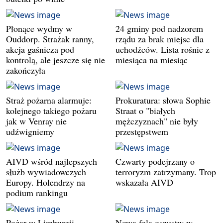
Płonące wydmy w
24 gminy pod nadzorem
Ouddorp. Strażak ranny,
rządu za brak miejsc dla
akcja gaśnicza pod
uchodźców. Lista rośnie z
kontrolą, ale jeszcze się nie
miesiąca na miesiąc
zakończyła
Straż pożarna alarmuje:
Prokuratura: słowa Sophie
kolejnego takiego pożaru
Straat o "białych
jak w Venray nie
mężczyznach" nie były
udźwigniemy
przestępstwem
AIVD wśród najlepszych
Czwarty podejrzany o
służb wywiadowczych
terroryzm zatrzymany. Trop
Europy. Holendrzy na
wskazała AIVD
podium rankingu
Pożar w Limburgii
Nowa fala oszustw w