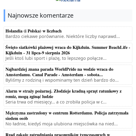
Najnowsze komentarze
Holandia (i Polska) w liczbach
Bardzo ciekawe porównanie. Niektóre liczby naprawd...
Święto siatkówki plażowej wraca do Kijkduin. Summer BeachLife -
Kijkduin - 31 lipca-9 sierpnia 2026
Jeśli ktoś lubi sport i plażę, to lepszego połącze...
Najbardziej znana parada WorldPride na wodzie wraca do
Amsterdamu. Canal Parade - Amsterdam - sobota...
Byliśmy z rodziną i wspominamy ten dzień bardzo do...
Alarm w straży pożarnej. Złodzieje kradną sprzęt ratunkowy z
remiz, mogą zginąć ludzie
Seria trwa od miesięcy... a co zrobiła policja w c...
Mężczyzna zastrzelony w centrum Rotterdamu. Policja zatrzymała
siedem osób
No ładnie, kiedyś moja ulubiona miejscówka na nied...
Rząd zakaże zatrudniania pracowników tymczasowych w