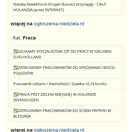
Natalia Zweekhorst-Krüger tłumacz przysięgły - CAŁA
HOLANDIA (przez INTERNET)
więcej na
ogłoszenia.niedziela.nl
Kat.
Praca
✅SZUKAMY SPECJALISTÓW ZZP DO PRACY W SZKLARNI
ZUID-HOLLAND
✅ZATRUDNIMY PRACOWNIKÓW DO SPRZĄTANIA I MYCIA
POJAZDÓW
Pracownik szklarni / Kwintsheul / Stawka 16,19 brutto
✅PRACA PRZY ZIELENI MIEJSKIEJ W HOLANDII
ZEVENHUIZEN
✅ZATRUDNIMY PRACOWNIKÓW DO ŚCINKI PAPRYKI W
BLEISWIJK
więcej na
ogłoszenia.niedziela.nl