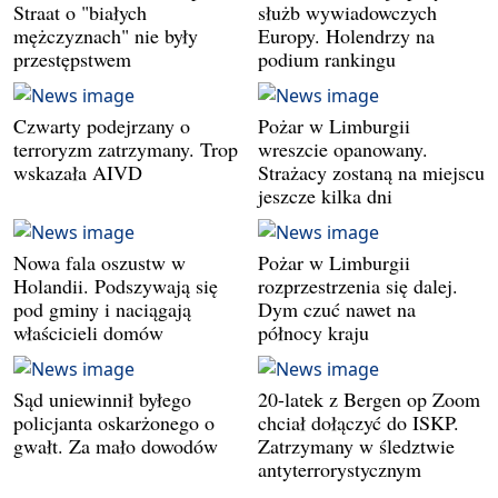
Straat o "białych
służb wywiadowczych
mężczyznach" nie były
Europy. Holendrzy na
przestępstwem
podium rankingu
Czwarty podejrzany o
Pożar w Limburgii
terroryzm zatrzymany. Trop
wreszcie opanowany.
wskazała AIVD
Strażacy zostaną na miejscu
jeszcze kilka dni
Nowa fala oszustw w
Pożar w Limburgii
Holandii. Podszywają się
rozprzestrzenia się dalej.
pod gminy i naciągają
Dym czuć nawet na
właścicieli domów
północy kraju
Sąd uniewinnił byłego
20-latek z Bergen op Zoom
policjanta oskarżonego o
chciał dołączyć do ISKP.
gwałt. Za mało dowodów
Zatrzymany w śledztwie
antyterrorystycznym