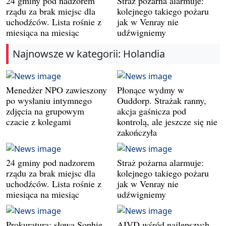
24 gminy pod nadzorem
Straż pożarna alarmuje:
rządu za brak miejsc dla
kolejnego takiego pożaru
uchodźców. Lista rośnie z
jak w Venray nie
miesiąca na miesiąc
udźwigniemy
Najnowsze w kategorii: Holandia
Menedżer NPO zawieszony
Płonące wydmy w
po wysłaniu intymnego
Ouddorp. Strażak ranny,
zdjęcia na grupowym
akcja gaśnicza pod
czacie z kolegami
kontrolą, ale jeszcze się nie
zakończyła
24 gminy pod nadzorem
Straż pożarna alarmuje:
rządu za brak miejsc dla
kolejnego takiego pożaru
uchodźców. Lista rośnie z
jak w Venray nie
miesiąca na miesiąc
udźwigniemy
Prokuratura: słowa Sophie
AIVD wśród najlepszych