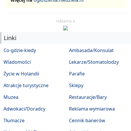
więcej na
ogłoszenia.niedziela.nl
reklama a
Linki
Co-gdzie-kiedy
Ambasada/Konsulat
Wiadomości
Lekarze/Stomatolodzy
Życie w Holandii
Parafie
Atrakcje turystyczne
Sklepy
Muzea
Restauracje/Bary
Adwokaci/Doradcy
Reklama wymiarowa
Tłumacze
Cennik banerów