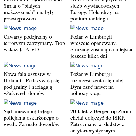
Straat o "białych
służb wywiadowczych
mężczyznach" nie były
Europy. Holendrzy na
przestępstwem
podium rankingu
Czwarty podejrzany o
Pożar w Limburgii
terroryzm zatrzymany. Trop
wreszcie opanowany.
wskazała AIVD
Strażacy zostaną na miejscu
jeszcze kilka dni
Nowa fala oszustw w
Pożar w Limburgii
Holandii. Podszywają się
rozprzestrzenia się dalej.
pod gminy i naciągają
Dym czuć nawet na
właścicieli domów
północy kraju
Sąd uniewinnił byłego
20-latek z Bergen op Zoom
policjanta oskarżonego o
chciał dołączyć do ISKP.
gwałt. Za mało dowodów
Zatrzymany w śledztwie
antyterrorystycznym