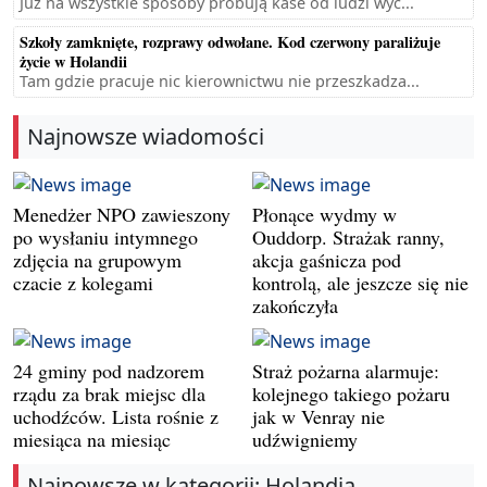
Już na wszystkie sposoby próbują kase od ludzi wyc...
Szkoły zamknięte, rozprawy odwołane. Kod czerwony paraliżuje
życie w Holandii
Tam gdzie pracuje nic kierownictwu nie przeszkadza...
Najnowsze wiadomości
Menedżer NPO zawieszony
Płonące wydmy w
po wysłaniu intymnego
Ouddorp. Strażak ranny,
zdjęcia na grupowym
akcja gaśnicza pod
czacie z kolegami
kontrolą, ale jeszcze się nie
zakończyła
24 gminy pod nadzorem
Straż pożarna alarmuje:
rządu za brak miejsc dla
kolejnego takiego pożaru
uchodźców. Lista rośnie z
jak w Venray nie
miesiąca na miesiąc
udźwigniemy
Najnowsze w kategorii: Holandia