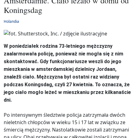
Amsterdamie. Ciało leżało w domu od
Koningsdag
Holandia
W poniedziałek rodzina 73-letniego mężczyzny
zaalarmowała policję, ponieważ nie mogła się z nim
skontaktować. Gdy funkcjonariusze weszli do jego
mieszkania w amsterdamskiej dzielnicy Jordaan,
znaleźli ciało. Mężczyzna był ostatni raz widziany
podczas Koningsdag, czyli 27 kwietnia. To oznacza, że
jego ciało mogło leżeć w mieszkaniu przez kilkanaście
dni.
Po intensywnym śledztwie policja zatrzymała dwóch
nieletnich chłopców w wieku 15 i 17 lat w związku ze
śmiercią mężczyzny. Nastolatkowie zostali zatrzymani
na ulicy. Obaj przebywają w całkowitej izolacji i mogą