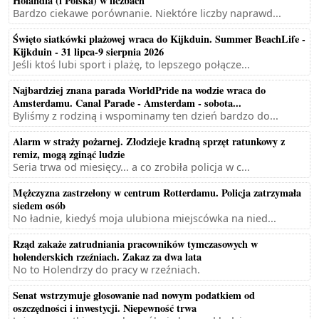
Holandia (i Polska) w liczbach
Bardzo ciekawe porównanie. Niektóre liczby naprawd...
Święto siatkówki plażowej wraca do Kijkduin. Summer BeachLife -
Kijkduin - 31 lipca-9 sierpnia 2026
Jeśli ktoś lubi sport i plażę, to lepszego połącze...
Najbardziej znana parada WorldPride na wodzie wraca do
Amsterdamu. Canal Parade - Amsterdam - sobota...
Byliśmy z rodziną i wspominamy ten dzień bardzo do...
Alarm w straży pożarnej. Złodzieje kradną sprzęt ratunkowy z
remiz, mogą zginąć ludzie
Seria trwa od miesięcy... a co zrobiła policja w c...
Mężczyzna zastrzelony w centrum Rotterdamu. Policja zatrzymała
siedem osób
No ładnie, kiedyś moja ulubiona miejscówka na nied...
Rząd zakaże zatrudniania pracowników tymczasowych w
holenderskich rzeźniach. Zakaz za dwa lata
No to Holendrzy do pracy w rzeźniach.
Senat wstrzymuje głosowanie nad nowym podatkiem od
oszczędności i inwestycji. Niepewność trwa