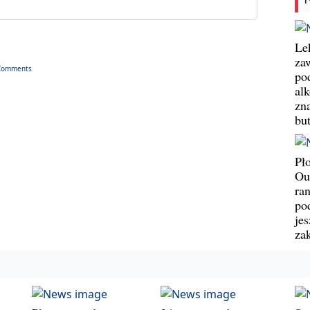
Le
za
Comments
po
al
zn
bu
Pł
Ou
ran
pod
jes
za