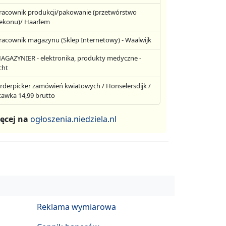
racownik produkcji/pakowanie (przetwórstwo
ekonu)/ Haarlem
racownik magazynu (Sklep Internetowy) - Waalwijk
AGAZYNIER - elektronika, produkty medyczne -
cht
rderpicker zamówień kwiatowych / Honselersdijk /
tawka 14,99 brutto
ęcej na
ogłoszenia.niedziela.nl
Reklama wymiarowa