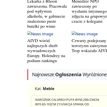
Lekarka z Rhoon
Menedżer NPO
zawieszona. Pracowała
zawieszony po
pod wpływem
wysłaniu intymnego
alkoholu, w gabinecie
zdjęcia na grupowy
znaleziono puste
czacie z kolegami
butelki po winie
AIVD wśród
Czwarty podejrzany
najlepszych służb
terroryzm zatrzyman
wywiadowczych
Trop wskazała AIV
Europy. Holendrzy na
podium rankingu
Najnowsze
Ogłoszenia
Wyróżnione
Kat.
Meble
NAROŻNIK CALVARO+PUFA WYM.296/234CM
WYS.83-102CM Z FUNKCJA SPANIA OD