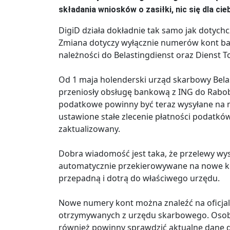
składania wniosków o zasiłki, nic się dla cieb
DigiD działa dokładnie tak samo jak dotychc
Zmiana dotyczy wyłącznie numerów kont ban
należności do Belastingdienst oraz Dienst T
Od 1 maja holenderski urząd skarbowy Belas
przeniosły obsługę bankową z ING do Rabob
podatkowe powinny być teraz wysyłane na 
ustawione stałe zlecenie płatności podatkó
zaktualizowany.
Dobra wiadomość jest taka, że przelewy wy
automatycznie przekierowywane na nowe ko
przepadną i dotrą do właściwego urzędu.
Nowe numery kont można znaleźć na oficjaln
otrzymywanych z urzędu skarbowego. Osoby s
również powinny sprawdzić aktualne dane 