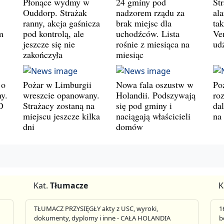
Płonące wydmy w
24 gminy pod
St
Ouddorp. Strażak
nadzorem rządu za
al
ranny, akcja gaśnicza
brak miejsc dla
ta
m
pod kontrolą, ale
uchodźców. Lista
Ve
jeszcze się nie
rośnie z miesiąca na
ud
zakończyła
miesiąc
 o
Pożar w Limburgii
Nowa fala oszustw w
Po
y.
wreszcie opanowany.
Holandii. Podszywają
roz
D
Strażacy zostaną na
się pod gminy i
da
miejscu jeszcze kilka
naciągają właścicieli
na
dni
domów
Kat.
Tłumacze
K
TŁUMACZ PRZYSIĘGŁY akty z USC, wyroki,
1
dokumenty, dyplomy i inne - CAŁA HOLANDIA
b