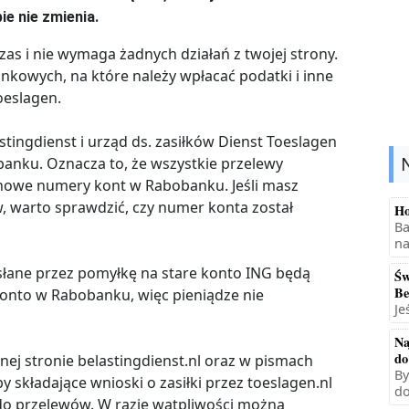
ie nie zmienia.
zas i nie wymaga żadnych działań z twojej strony.
kowych, na które należy wpłacać podatki i inne
oeslagen.
tingdienst i urząd ds. zasiłków Dienst Toeslagen
anku. Oznacza to, że wszystkie przelewy
nowe numery kont w Rabobanku. Jeśli masz
w, warto sprawdzić, czy numer konta został
Ho
Ba
na
słane przez pomyłkę na stare konto ING będą
Św
Be
nto w Rabobanku, więc pieniądze nie
Je
Na
do
ej stronie belastingdienst.nl oraz w pismach
By
kładające wnioski o zasiłki przez toeslagen.nl
do
do przelewów. W razie wątpliwości można