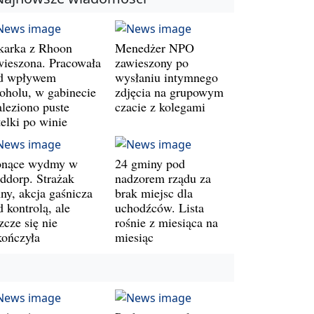
karka z Rhoon
Menedżer NPO
wieszona. Pracowała
zawieszony po
d wpływem
wysłaniu intymnego
koholu, w gabinecie
zdjęcia na grupowym
aleziono puste
czacie z kolegami
telki po winie
onące wydmy w
24 gminy pod
ddorp. Strażak
nadzorem rządu za
ny, akcja gaśnicza
brak miejsc dla
 kontrolą, ale
uchodźców. Lista
zcze się nie
rośnie z miesiąca na
kończyła
miesiąc