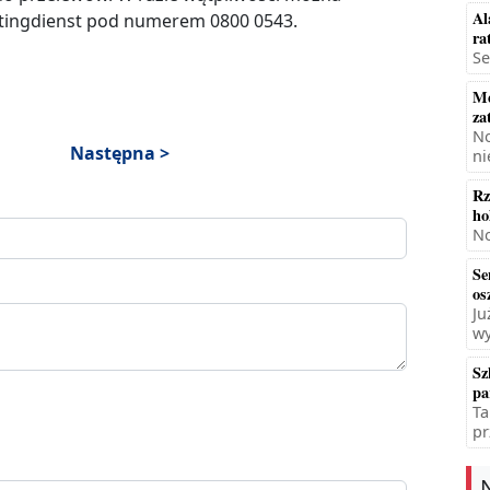
Al
astingdienst pod numerem 0800 0543.
ra
Se
Mę
za
No
Następna >
ni
Rz
ho
No
Se
os
Ju
wy
Sz
pa
Ta
pr