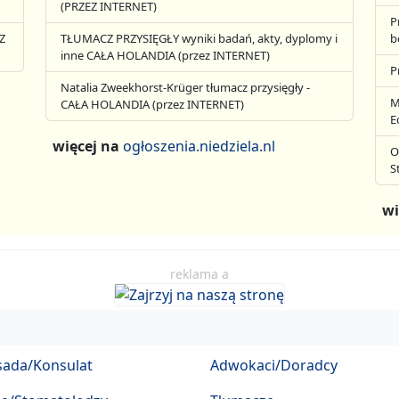
(PRZEZ INTERNET)
P
Z
TŁUMACZ PRZYSIĘGŁY wyniki badań, akty, dyplomy i
b
inne CAŁA HOLANDIA (przez INTERNET)
P
Natalia Zweekhorst-Krüger tłumacz przysięgły -
M
CAŁA HOLANDIA (przez INTERNET)
E
więcej na
ogłoszenia.niedziela.nl
O
S
wi
reklama a
ada/Konsulat
Adwokaci/Doradcy