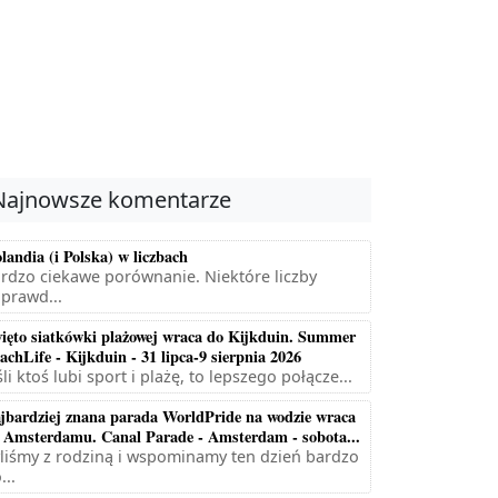
Najnowsze komentarze
landia (i Polska) w liczbach
rdzo ciekawe porównanie. Niektóre liczby
prawd...
ięto siatkówki plażowej wraca do Kijkduin. Summer
achLife - Kijkduin - 31 lipca-9 sierpnia 2026
śli ktoś lubi sport i plażę, to lepszego połącze...
jbardziej znana parada WorldPride na wodzie wraca
 Amsterdamu. Canal Parade - Amsterdam - sobota...
liśmy z rodziną i wspominamy ten dzień bardzo
...