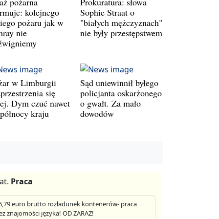
raż pożarna
Prokuratura: słowa
armuje: kolejnego
Sophie Straat o
kiego pożaru jak w
"białych mężczyznach"
nray nie
nie były przestępstwem
źwigniemy
żar w Limburgii
Sąd uniewinnił byłego
przestrzenia się
policjanta oskarżonego
lej. Dym czuć nawet
o gwałt. Za mało
 północy kraju
dowodów
at.
Praca
6,79 euro brutto rozładunek kontenerów- praca
ez znajomości języka! OD ZARAZ!