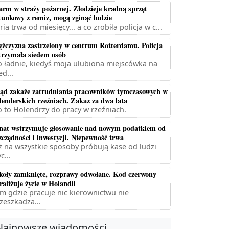
arm w straży pożarnej. Złodzieje kradną sprzęt
tunkowy z remiz, mogą zginąć ludzie
ria trwa od miesięcy... a co zrobiła policja w c...
żczyzna zastrzelony w centrum Rotterdamu. Policja
trzymała siedem osób
 ładnie, kiedyś moja ulubiona miejscówka na
ed...
ąd zakaże zatrudniania pracowników tymczasowych w
lenderskich rzeźniach. Zakaz za dwa lata
 to Holendrzy do pracy w rzeźniach.
nat wstrzymuje głosowanie nad nowym podatkiem od
zczędności i inwestycji. Niepewność trwa
ż na wszystkie sposoby próbują kase od ludzi
c...
koły zamknięte, rozprawy odwołane. Kod czerwony
raliżuje życie w Holandii
m gdzie pracuje nic kierownictwu nie
zeszkadza...
Najnowsze wiadomości