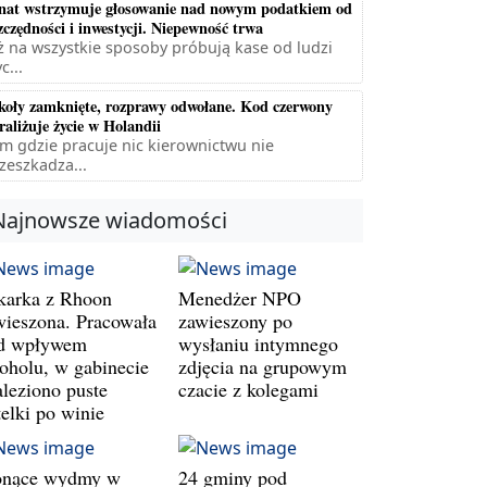
nat wstrzymuje głosowanie nad nowym podatkiem od
zczędności i inwestycji. Niepewność trwa
ż na wszystkie sposoby próbują kase od ludzi
c...
koły zamknięte, rozprawy odwołane. Kod czerwony
raliżuje życie w Holandii
m gdzie pracuje nic kierownictwu nie
zeszkadza...
Najnowsze wiadomości
karka z Rhoon
Menedżer NPO
wieszona. Pracowała
zawieszony po
d wpływem
wysłaniu intymnego
koholu, w gabinecie
zdjęcia na grupowym
aleziono puste
czacie z kolegami
telki po winie
onące wydmy w
24 gminy pod