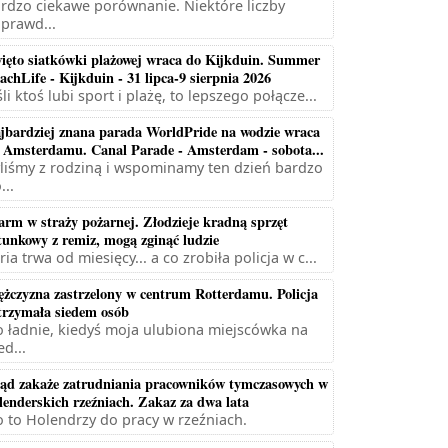
rdzo ciekawe porównanie. Niektóre liczby
prawd...
ięto siatkówki plażowej wraca do Kijkduin. Summer
achLife - Kijkduin - 31 lipca-9 sierpnia 2026
śli ktoś lubi sport i plażę, to lepszego połącze...
jbardziej znana parada WorldPride na wodzie wraca
 Amsterdamu. Canal Parade - Amsterdam - sobota...
liśmy z rodziną i wspominamy ten dzień bardzo
...
arm w straży pożarnej. Złodzieje kradną sprzęt
tunkowy z remiz, mogą zginąć ludzie
ria trwa od miesięcy... a co zrobiła policja w c...
żczyzna zastrzelony w centrum Rotterdamu. Policja
trzymała siedem osób
 ładnie, kiedyś moja ulubiona miejscówka na
ed...
ąd zakaże zatrudniania pracowników tymczasowych w
lenderskich rzeźniach. Zakaz za dwa lata
 to Holendrzy do pracy w rzeźniach.