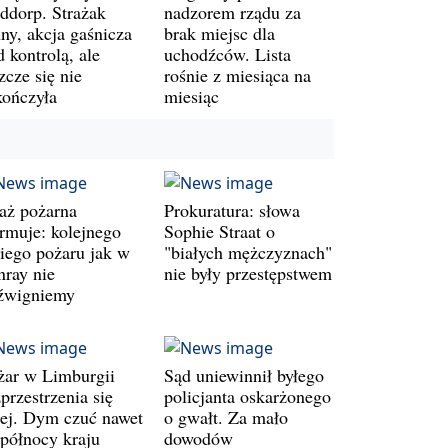
ddorp. Strażak
nadzorem rządu za
ny, akcja gaśnicza
brak miejsc dla
 kontrolą, ale
uchodźców. Lista
zcze się nie
rośnie z miesiąca na
kończyła
miesiąc
raż pożarna
Prokuratura: słowa
armuje: kolejnego
Sophie Straat o
kiego pożaru jak w
"białych mężczyznach"
nray nie
nie były przestępstwem
źwigniemy
żar w Limburgii
Sąd uniewinnił byłego
przestrzenia się
policjanta oskarżonego
lej. Dym czuć nawet
o gwałt. Za mało
 północy kraju
dowodów