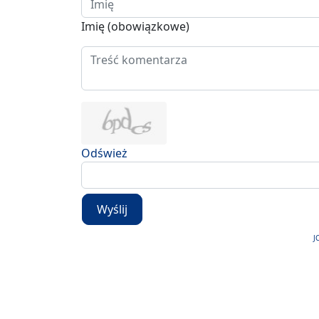
Imię (obowiązkowe)
Odśwież
Wyślij
J