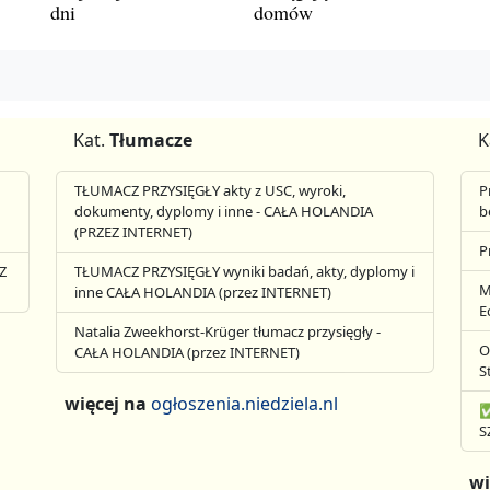
dni
domów
Kat.
Tłumacze
K
TŁUMACZ PRZYSIĘGŁY akty z USC, wyroki,
P
dokumenty, dyplomy i inne - CAŁA HOLANDIA
b
(PRZEZ INTERNET)
P
Z
TŁUMACZ PRZYSIĘGŁY wyniki badań, akty, dyplomy i
M
inne CAŁA HOLANDIA (przez INTERNET)
E
Natalia Zweekhorst-Krüger tłumacz przysięgły -
O
CAŁA HOLANDIA (przez INTERNET)
S
więcej na
ogłoszenia.niedziela.nl
✅
S
wi