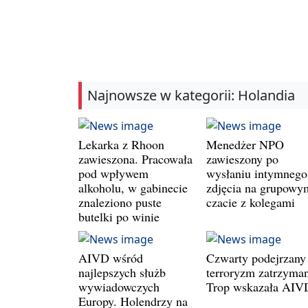
Najnowsze w kategorii: Holandia
Lekarka z Rhoon
Menedżer NPO
zawieszona. Pracowała
zawieszony po
pod wpływem
wysłaniu intymnego
alkoholu, w gabinecie
zdjęcia na grupowy
znaleziono puste
czacie z kolegami
butelki po winie
AIVD wśród
Czwarty podejrzany
najlepszych służb
terroryzm zatrzyman
wywiadowczych
Trop wskazała AIV
Europy. Holendrzy na