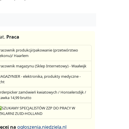
at.
Praca
racownik produkcji/pakowanie (przetwórstwo
ekonu)/ Haarlem
racownik magazynu (Sklep Internetowy) - Waalwijk
AGAZYNIER - elektronika, produkty medyczne -
cht
rderpicker zamówień kwiatowych / Honselersdijk /
tawka 14,99 brutto
SZUKAMY SPECJALISTÓW ZZP DO PRACY W
ZKLARNI ZUID-HOLLAND
ęcej na
ogłoszenia.niedziela.nl