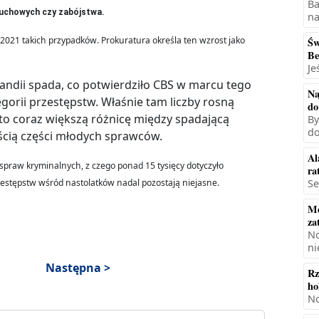
Ba
buchowych czy zabójstwa.
na
2021 takich przypadków. Prokuratura określa ten wzrost jako
Św
Be
Je
andii spada, co potwierdziło CBS w marcu tego
Na
gorii przestępstw. Właśnie tam liczby rosną
do
to coraz większą różnicę między spadającą
By
do
ścią części młodych sprawców.
Al
spraw kryminalnych, z czego ponad 15 tysięcy dotyczyło
ra
zestępstw wśród nastolatków nadal pozostają niejasne.
Se
Mę
za
No
ni
Następna >
Rz
ho
No