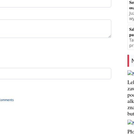
Se
os
Ju
wy
Sz
pa
Ta
pr
Le
za
po
al
Comments
zn
bu
Pł