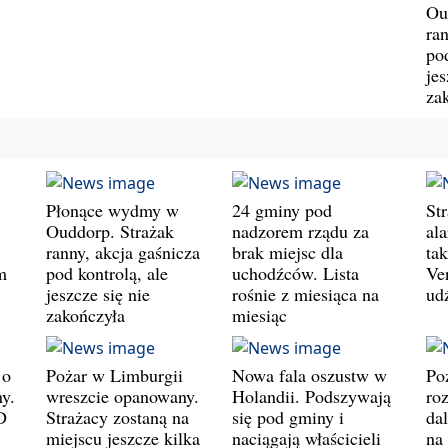
Ou
ran
pod
jes
za
Płonące wydmy w
24 gminy pod
St
Ouddorp. Strażak
nadzorem rządu za
al
ranny, akcja gaśnicza
brak miejsc dla
ta
m
pod kontrolą, ale
uchodźców. Lista
Ve
jeszcze się nie
rośnie z miesiąca na
ud
zakończyła
miesiąc
 o
Pożar w Limburgii
Nowa fala oszustw w
Po
y.
wreszcie opanowany.
Holandii. Podszywają
roz
D
Strażacy zostaną na
się pod gminy i
da
miejscu jeszcze kilka
naciągają właścicieli
na