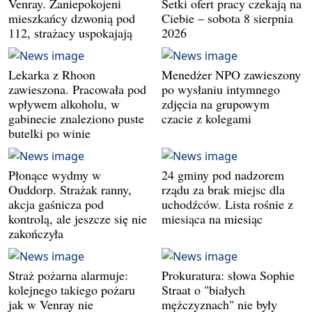
Venray. Zaniepokojeni
Setki ofert pracy czekają na
mieszkańcy dzwonią pod
Ciebie – sobota 8 sierpnia
112, strażacy uspokajają
2026
Lekarka z Rhoon
Menedżer NPO zawieszony
zawieszona. Pracowała pod
po wysłaniu intymnego
wpływem alkoholu, w
zdjęcia na grupowym
gabinecie znaleziono puste
czacie z kolegami
butelki po winie
Płonące wydmy w
24 gminy pod nadzorem
Ouddorp. Strażak ranny,
rządu za brak miejsc dla
akcja gaśnicza pod
uchodźców. Lista rośnie z
kontrolą, ale jeszcze się nie
miesiąca na miesiąc
zakończyła
Straż pożarna alarmuje:
Prokuratura: słowa Sophie
kolejnego takiego pożaru
Straat o "białych
jak w Venray nie
mężczyznach" nie były