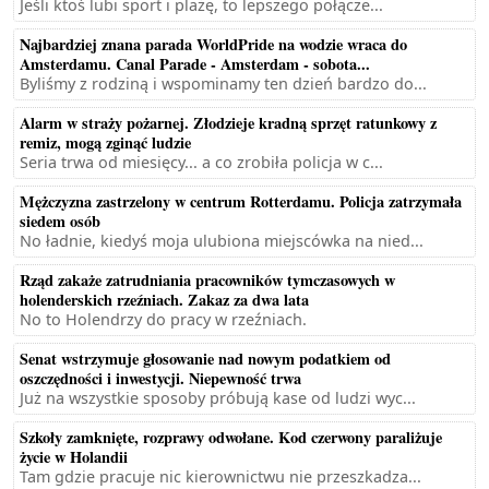
Jeśli ktoś lubi sport i plażę, to lepszego połącze...
Najbardziej znana parada WorldPride na wodzie wraca do
Amsterdamu. Canal Parade - Amsterdam - sobota...
Byliśmy z rodziną i wspominamy ten dzień bardzo do...
Alarm w straży pożarnej. Złodzieje kradną sprzęt ratunkowy z
remiz, mogą zginąć ludzie
Seria trwa od miesięcy... a co zrobiła policja w c...
Mężczyzna zastrzelony w centrum Rotterdamu. Policja zatrzymała
siedem osób
No ładnie, kiedyś moja ulubiona miejscówka na nied...
Rząd zakaże zatrudniania pracowników tymczasowych w
holenderskich rzeźniach. Zakaz za dwa lata
No to Holendrzy do pracy w rzeźniach.
Senat wstrzymuje głosowanie nad nowym podatkiem od
oszczędności i inwestycji. Niepewność trwa
Już na wszystkie sposoby próbują kase od ludzi wyc...
Szkoły zamknięte, rozprawy odwołane. Kod czerwony paraliżuje
życie w Holandii
Tam gdzie pracuje nic kierownictwu nie przeszkadza...