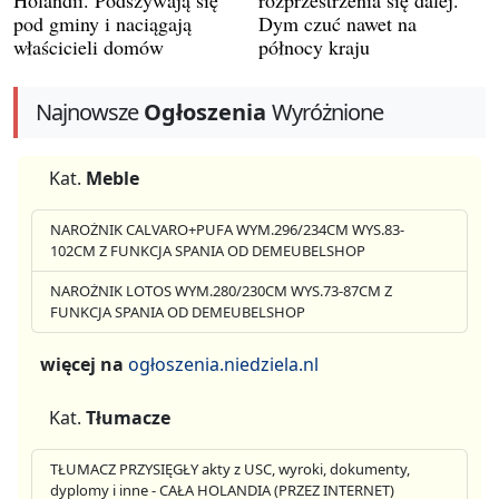
Holandii. Podszywają się
rozprzestrzenia się dalej.
pod gminy i naciągają
Dym czuć nawet na
właścicieli domów
północy kraju
Najnowsze
Ogłoszenia
Wyróżnione
Kat.
Meble
NAROŻNIK CALVARO+PUFA WYM.296/234CM WYS.83-
102CM Z FUNKCJA SPANIA OD DEMEUBELSHOP
NAROŻNIK LOTOS WYM.280/230CM WYS.73-87CM Z
FUNKCJA SPANIA OD DEMEUBELSHOP
więcej na
ogłoszenia.niedziela.nl
Kat.
Tłumacze
TŁUMACZ PRZYSIĘGŁY akty z USC, wyroki, dokumenty,
dyplomy i inne - CAŁA HOLANDIA (PRZEZ INTERNET)