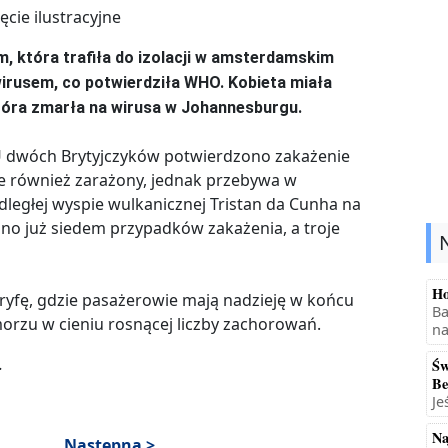
 która trafiła do izolacji w amsterdamskim
wirusem, co potwierdziła WHO. Kobieta miała
która zmarła na wirusa w Johannesburgu.
. U dwóch Brytyjczyków potwierdzono zakażenie
e również zarażony, jednak przebywa w
ległej wyspie wulkanicznej Tristan da Cunha na
no już siedem przypadków zakażenia, a troje
Ho
yfę, gdzie pasażerowie mają nadzieję w końcu
Ba
orzu w cieniu rosnącej liczby zachorowań.
na
.
Św
Be
Je
Na
Następna >