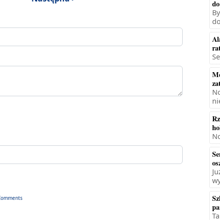
do
By
do
Al
ra
Se
Mę
za
No
ni
Rz
ho
No
Se
os
Ju
wy
Sz
Comments
pa
Ta