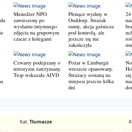
Menedżer NPO
Płonące wydmy w
24
ała
zawieszony po
Ouddorp. Strażak
na
wysłaniu intymnego
ranny, akcja gaśnicza
br
ie
zdjęcia na grupowym
pod kontrolą, ale
uc
czacie z kolegami
jeszcze się nie
ro
zakończyła
mi
Czwarty podejrzany o
Pożar w Limburgii
No
terroryzm zatrzymany.
wreszcie opanowany.
Ho
Trop wskazała AIVD
Strażacy zostaną na
si
na
miejscu jeszcze kilka
nac
dni
do
Kat.
Tłumacze
K