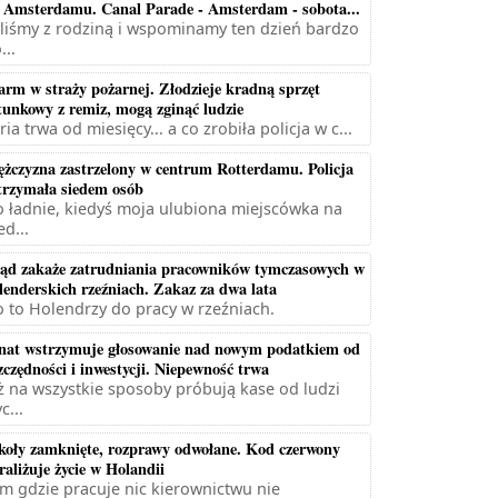
 Amsterdamu. Canal Parade - Amsterdam - sobota...
liśmy z rodziną i wspominamy ten dzień bardzo
...
arm w straży pożarnej. Złodzieje kradną sprzęt
tunkowy z remiz, mogą zginąć ludzie
ria trwa od miesięcy... a co zrobiła policja w c...
żczyzna zastrzelony w centrum Rotterdamu. Policja
trzymała siedem osób
 ładnie, kiedyś moja ulubiona miejscówka na
ed...
ąd zakaże zatrudniania pracowników tymczasowych w
lenderskich rzeźniach. Zakaz za dwa lata
 to Holendrzy do pracy w rzeźniach.
nat wstrzymuje głosowanie nad nowym podatkiem od
zczędności i inwestycji. Niepewność trwa
ż na wszystkie sposoby próbują kase od ludzi
c...
koły zamknięte, rozprawy odwołane. Kod czerwony
raliżuje życie w Holandii
m gdzie pracuje nic kierownictwu nie