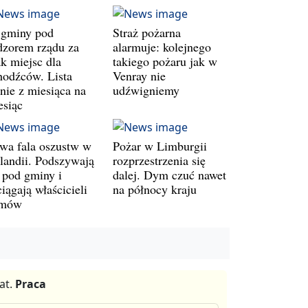
 gminy pod
Straż pożarna
dzorem rządu za
alarmuje: kolejnego
ak miejsc dla
takiego pożaru jak w
hodźców. Lista
Venray nie
śnie z miesiąca na
udźwigniemy
esiąc
wa fala oszustw w
Pożar w Limburgii
landii. Podszywają
rozprzestrzenia się
ę pod gminy i
dalej. Dym czuć nawet
iągają właścicieli
na północy kraju
mów
at.
Praca