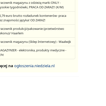
racownik magazynu z odzieżą marki ONLY -
ysokie tygodniówki, PRACA OD ZARAZ!! (K/M)
6,79 euro brutto rozładunek kontenerów- praca
ez znajomości języka! OD ZARAZ!
racownik produkcji/pakowanie (przetwórstwo
ekonu)/ Haarlem
racownik magazynu (Sklep Internetowy) - Waalwijk
AGAZYNIER - elektronika, produkty medyczne -
cht
ęcej na
ogłoszenia.niedziela.nl