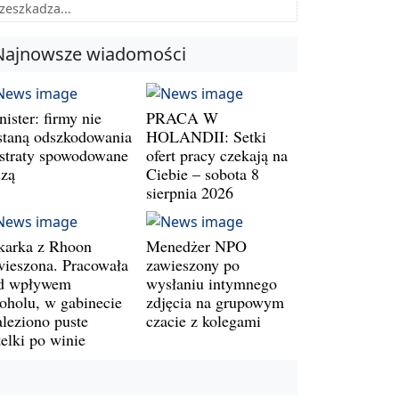
zeszkadza...
Najnowsze wiadomości
ister: firmy nie
PRACA W
staną odszkodowania
HOLANDII: Setki
 straty spowodowane
ofert pracy czekają na
szą
Ciebie – sobota 8
sierpnia 2026
karka z Rhoon
Menedżer NPO
wieszona. Pracowała
zawieszony po
d wpływem
wysłaniu intymnego
koholu, w gabinecie
zdjęcia na grupowym
aleziono puste
czacie z kolegami
telki po winie