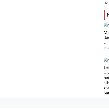
pr
Min
do
za
su
Le
za
po
al
zn
bu