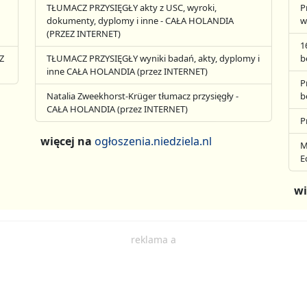
TŁUMACZ PRZYSIĘGŁY akty z USC, wyroki,
P
dokumenty, dyplomy i inne - CAŁA HOLANDIA
w
(PRZEZ INTERNET)
1
Z
TŁUMACZ PRZYSIĘGŁY wyniki badań, akty, dyplomy i
b
inne CAŁA HOLANDIA (przez INTERNET)
P
Natalia Zweekhorst-Krüger tłumacz przysięgły -
b
CAŁA HOLANDIA (przez INTERNET)
P
więcej na
ogłoszenia.niedziela.nl
M
E
wi
reklama a