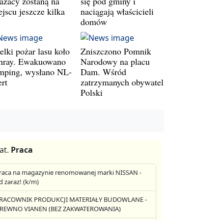
rażacy zostaną na
się pod gminy i
jscu jeszcze kilka
naciągają właścicieli
i
domów
elki pożar lasu koło
Zniszczono Pomnik
nray. Ewakuowano
Narodowy na placu
mping, wysłano NL-
Dam. Wśród
ert
zatrzymanych obywatel
Polski
at.
Praca
raca na magazynie renomowanej marki NISSAN -
d zaraz! (k/m)
RACOWNIK PRODUKCJI MATERIAŁY BUDOWLANE -
REWNO VIANEN (BEZ ZAKWATEROWANIA)