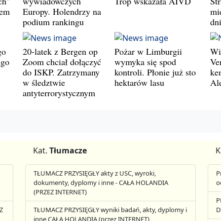
ch"
wywiadowczych
Trop wskazała AIVD
St
wem
Europy. Holendrzy na
mie
podium rankingu
dn
go
20-latek z Bergen op
Pożar w Limburgii
Wi
ego
Zoom chciał dołączyć
wymyka się spod
Ve
do ISKP. Zatrzymany
kontroli. Płonie już sto
ke
w śledztwie
hektarów lasu
Al
antyterrorystycznym
Kat.
Tłumacze
K
TŁUMACZ PRZYSIĘGŁY akty z USC, wyroki,
P
dokumenty, dyplomy i inne - CAŁA HOLANDIA
o
(PRZEZ INTERNET)
P
Z
TŁUMACZ PRZYSIĘGŁY wyniki badań, akty, dyplomy i
D
inne CAŁA HOLANDIA (przez INTERNET)