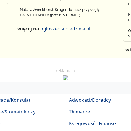
P
Natalia Zweekhorst-Krüger tłumacz przysięgły -
P
CAŁA HOLANDIA (przez INTERNET)
R
więcej na
ogłoszenia.niedziela.nl
O
V
wi
reklama a
ada/Konsulat
Adwokaci/Doradcy
ze/Stomatolodzy
Tłumacze
e
Księgowość i Finanse