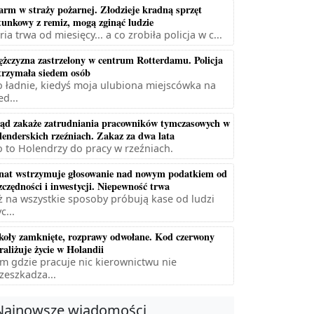
arm w straży pożarnej. Złodzieje kradną sprzęt
tunkowy z remiz, mogą zginąć ludzie
ria trwa od miesięcy... a co zrobiła policja w c...
żczyzna zastrzelony w centrum Rotterdamu. Policja
trzymała siedem osób
 ładnie, kiedyś moja ulubiona miejscówka na
ed...
ąd zakaże zatrudniania pracowników tymczasowych w
lenderskich rzeźniach. Zakaz za dwa lata
 to Holendrzy do pracy w rzeźniach.
nat wstrzymuje głosowanie nad nowym podatkiem od
zczędności i inwestycji. Niepewność trwa
ż na wszystkie sposoby próbują kase od ludzi
c...
koły zamknięte, rozprawy odwołane. Kod czerwony
raliżuje życie w Holandii
m gdzie pracuje nic kierownictwu nie
zeszkadza...
Najnowsze wiadomości