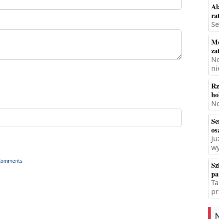
Al
ra
Se
Mę
za
No
ni
Rz
ho
No
Se
os
Ju
wy
Comments
Sz
pa
Ta
pr