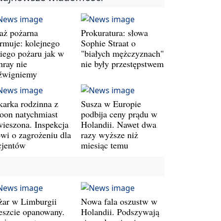
raż pożarna
Prokuratura: słowa
armuje: kolejnego
Sophie Straat o
kiego pożaru jak w
"białych mężczyznach"
nray nie
nie były przestępstwem
źwigniemy
karka rodzinna z
Susza w Europie
oon natychmiast
podbija ceny prądu w
wieszona. Inspekcja
Holandii. Nawet dwa
wi o zagrożeniu dla
razy wyższe niż
cjentów
miesiąc temu
żar w Limburgii
Nowa fala oszustw w
eszcie opanowany.
Holandii. Podszywają