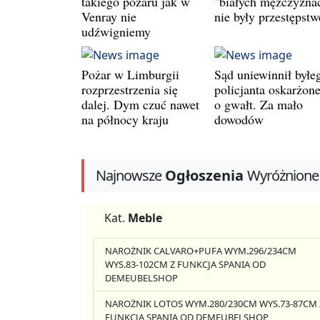
takiego pożaru jak w
"białych mężczyzna
Venray nie
nie były przestępst
udźwigniemy
Pożar w Limburgii
Sąd uniewinnił byłe
rozprzestrzenia się
policjanta oskarżon
dalej. Dym czuć nawet
o gwałt. Za mało
na północy kraju
dowodów
Najnowsze
Ogłoszenia
Wyróżnione
Kat.
Meble
NAROŻNIK CALVARO+PUFA WYM.296/234CM
WYS.83-102CM Z FUNKCJA SPANIA OD
DEMEUBELSHOP
NAROŻNIK LOTOS WYM.280/230CM WYS.73-87CM 
FUNKCJA SPANIA OD DEMEUBELSHOP