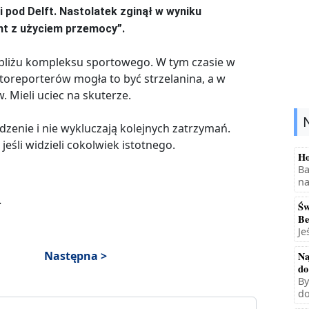
 pod Delft. Nastolatek zginął w wyniku
ent z użyciem przemocy”.
obliżu kompleksu sportowego. W tym czasie w
otoreporterów mogła to być strzelanina, a w
. Mieli uciec na skuterze.
enie i nie wykluczają kolejnych zatrzymań.
 jeśli widzieli cokolwiek istotnego.
Ho
Ba
na
.
Św
Be
Je
Następna >
Na
do
By
do