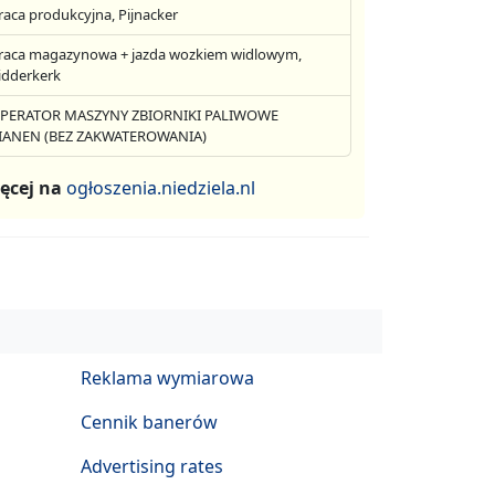
raca produkcyjna, Pijnacker
raca magazynowa + jazda wozkiem widlowym,
idderkerk
PERATOR MASZYNY ZBIORNIKI PALIWOWE
IANEN (BEZ ZAKWATEROWANIA)
ęcej na
ogłoszenia.niedziela.nl
Reklama wymiarowa
Cennik banerów
Advertising rates