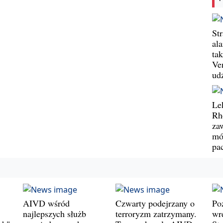
St
al
ta
Ve
ud
Le
Rh
za
mó
pa
AIVD wśród
Czwarty podejrzany o
Po
najlepszych służb
terroryzm zatrzymany.
wr