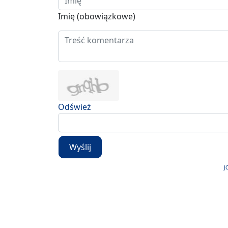
Imię (obowiązkowe)
Odśwież
Wyślij
J