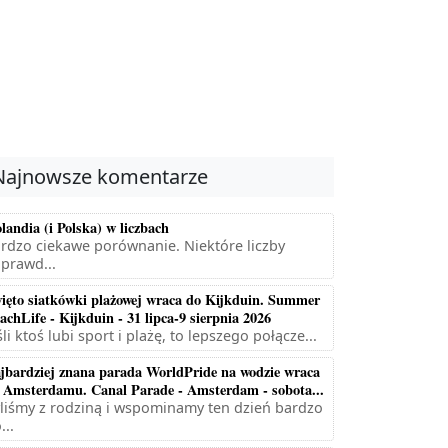
Najnowsze komentarze
landia (i Polska) w liczbach
rdzo ciekawe porównanie. Niektóre liczby
prawd...
ięto siatkówki plażowej wraca do Kijkduin. Summer
achLife - Kijkduin - 31 lipca-9 sierpnia 2026
śli ktoś lubi sport i plażę, to lepszego połącze...
jbardziej znana parada WorldPride na wodzie wraca
 Amsterdamu. Canal Parade - Amsterdam - sobota...
liśmy z rodziną i wspominamy ten dzień bardzo
...