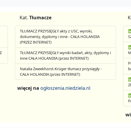
Kat.
Tłumacze
K
TŁUMACZ PRZYSIĘGŁY akty z USC, wyroki,
✅
dokumenty, dyplomy i inne - CAŁA HOLANDIA
S
(PRZEZ INTERNET)
✅
Z
TŁUMACZ PRZYSIĘGŁY wyniki badań, akty, dyplomy i
M
inne CAŁA HOLANDIA (przez INTERNET)
P
Natalia Zweekhorst-Krüger tłumacz przysięgły -
b
CAŁA HOLANDIA (przez INTERNET)
✅
Z
więcej na
ogłoszenia.niedziela.nl
✅
P
wi