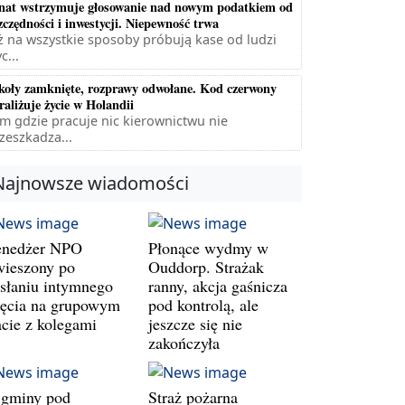
nat wstrzymuje głosowanie nad nowym podatkiem od
zczędności i inwestycji. Niepewność trwa
ż na wszystkie sposoby próbują kase od ludzi
c...
koły zamknięte, rozprawy odwołane. Kod czerwony
raliżuje życie w Holandii
m gdzie pracuje nic kierownictwu nie
zeszkadza...
Najnowsze wiadomości
nedżer NPO
Płonące wydmy w
wieszony po
Ouddorp. Strażak
słaniu intymnego
ranny, akcja gaśnicza
jęcia na grupowym
pod kontrolą, ale
acie z kolegami
jeszcze się nie
zakończyła
 gminy pod
Straż pożarna