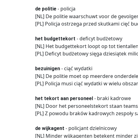
- policja
de politie
[NL] De politie waarschuwt voor de gevolge
[PL] Policja ostrzega przed skutkami cięć b
- deficyt budżetowy
het budgettekort
[NL] Het budgettekort loopt op tot tientalle
[PL] Deficyt budżetowy sięga dziesiątek mil
- ciąć wydatki
bezuinigen
[NL] De politie moet op meerdere onderdele
[PL] Policja musi ciąć wydatki w wielu obsza
- braki kadrowe
het tekort aan personeel
[NL] Door het personeelstekort staan teams
[PL] Z powodu braków kadrowych zespoły są
- policjant dzielnicowy
de wijkagent
[NL] Minder wijkagenten betekent minder zi