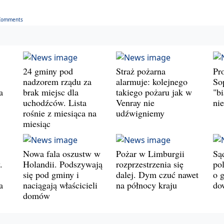
Comments
24 gminy pod
Straż pożarna
Pr
nadzorem rządu za
alarmuje: kolejnego
So
a
brak miejsc dla
takiego pożaru jak w
"b
uchodźców. Lista
Venray nie
ni
rośnie z miesiąca na
udźwigniemy
miesiąc
Nowa fala oszustw w
Pożar w Limburgii
Są
.
Holandii. Podszywają
rozprzestrzenia się
po
się pod gminy i
dalej. Dym czuć nawet
o 
a
naciągają właścicieli
na północy kraju
do
domów