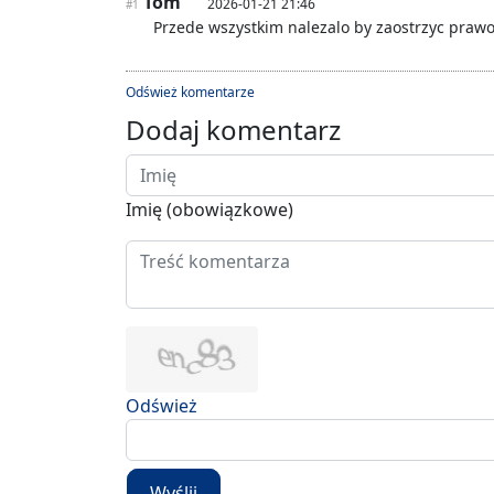
Tom
2026-01-21 21:46
#1
Przede wszystkim nalezalo by zaostrzyc prawo
Odśwież komentarze
Dodaj komentarz
Imię (obowiązkowe)
Odśwież
Wyślij