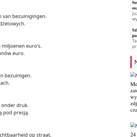
Se
os
Ju
n van bezuinigingen.
wy
udżetowych.
Sz
pa
Ta
n miljoenen euro’s.
pr
ionów euro.
n bezuinigen.
rach.
Me
za
wy
zd
 onder druk.
cz
 pod presją.
24
chtbaarheid op straat.