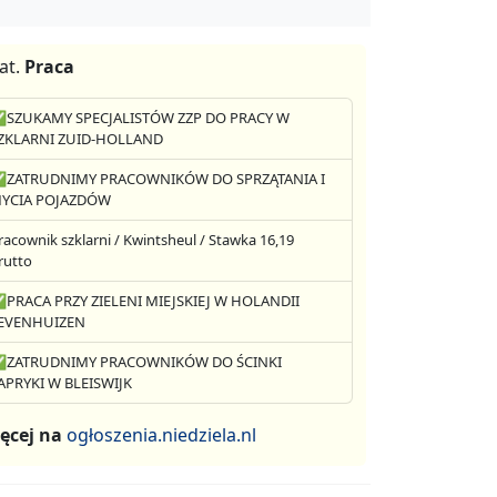
at.
Praca
SZUKAMY SPECJALISTÓW ZZP DO PRACY W
ZKLARNI ZUID-HOLLAND
ZATRUDNIMY PRACOWNIKÓW DO SPRZĄTANIA I
YCIA POJAZDÓW
racownik szklarni / Kwintsheul / Stawka 16,19
rutto
PRACA PRZY ZIELENI MIEJSKIEJ W HOLANDII
EVENHUIZEN
ZATRUDNIMY PRACOWNIKÓW DO ŚCINKI
APRYKI W BLEISWIJK
ęcej na
ogłoszenia.niedziela.nl