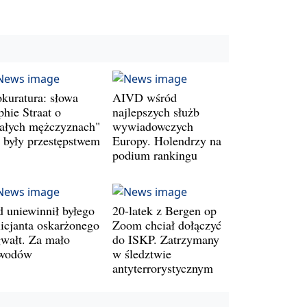
okuratura: słowa
AIVD wśród
phie Straat o
najlepszych służb
iałych mężczyznach"
wywiadowczych
e były przestępstwem
Europy. Holendrzy na
podium rankingu
d uniewinnił byłego
20-latek z Bergen op
licjanta oskarżonego
Zoom chciał dołączyć
gwałt. Za mało
do ISKP. Zatrzymany
wodów
w śledztwie
antyterrorystycznym