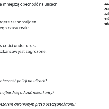
na
a mniejszą obecność na ulicach.
br
uc
ro
angere responstijden.
mi
ego czasu reakcji.
 critici onder druk.
szkańców jest zagrożone.
 obecność policji na ulicach?
 najbardziej odczuć mieszkańcy?
obszarem chronionym przed oszczędnościami?