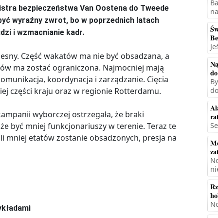
Ba
inistra bezpieczeństwa Van Oostena do Tweede
na
 być wyraźny zwrot, bo w poprzednich latach
Św
udzi i wzmacnianie kadr.
Be
Je
olesny. Część wakatów ma nie być obsadzana, a
Na
ków ma zostać ograniczona. Najmocniej mają
do
omunikacja, koordynacja i zarządzanie. Cięcia
By
j części kraju oraz w regionie Rotterdamu.
do
Al
 kampanii wyborczej ostrzegała, że braki
ra
 być mniej funkcjonariuszy w terenie. Teraz te
Se
śli mniej etatów zostanie obsadzonych, presja na
Mę
za
No
ni
Rz
ho
No
zykładami