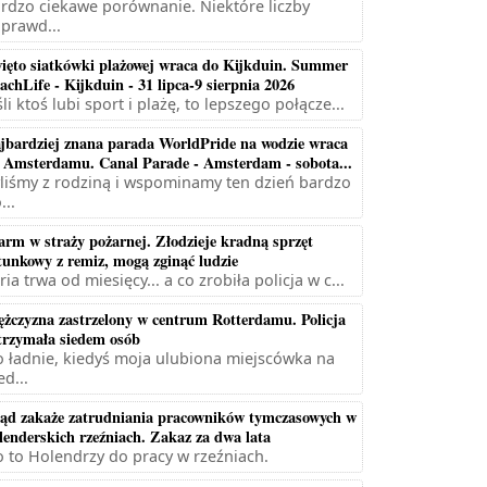
rdzo ciekawe porównanie. Niektóre liczby
prawd...
ięto siatkówki plażowej wraca do Kijkduin. Summer
achLife - Kijkduin - 31 lipca-9 sierpnia 2026
śli ktoś lubi sport i plażę, to lepszego połącze...
jbardziej znana parada WorldPride na wodzie wraca
 Amsterdamu. Canal Parade - Amsterdam - sobota...
liśmy z rodziną i wspominamy ten dzień bardzo
...
arm w straży pożarnej. Złodzieje kradną sprzęt
tunkowy z remiz, mogą zginąć ludzie
ria trwa od miesięcy... a co zrobiła policja w c...
żczyzna zastrzelony w centrum Rotterdamu. Policja
trzymała siedem osób
 ładnie, kiedyś moja ulubiona miejscówka na
ed...
ąd zakaże zatrudniania pracowników tymczasowych w
lenderskich rzeźniach. Zakaz za dwa lata
 to Holendrzy do pracy w rzeźniach.