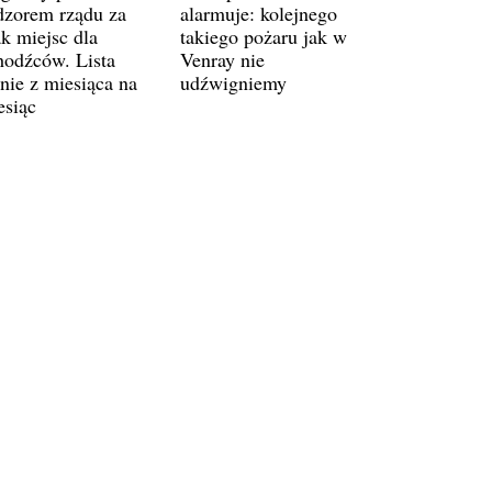
dzorem rządu za
alarmuje: kolejnego
ak miejsc dla
takiego pożaru jak w
hodźców. Lista
Venray nie
śnie z miesiąca na
udźwigniemy
esiąc