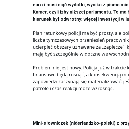
euro i musi ciąć wydatki, wynika z pisma m
Kamer, czyli izby niższej parlamentu. To ma
kierunek był odwrotny: więcej inwestycji w l
Plan ratunkowy policji ma być prosty, ale b
liczba tymczasowych przeniesień pracowni
ucierpieć obszary uznawane za „zaplecze”: k
mają być szczególnie widoczne we wschodnie
Problem nie jest nowy. Policja już w trakcie
finansowe będą rosnąć, a konsekwencją może
zapowiedzi zaczynają się materializować: je
patrole i czas reakcji może wzrosnąć.
Mini-słowniczek (niderlandzko-polski) z pr