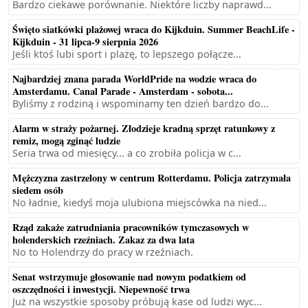
Bardzo ciekawe porównanie. Niektóre liczby naprawd...
Święto siatkówki plażowej wraca do Kijkduin. Summer BeachLife -
Kijkduin - 31 lipca-9 sierpnia 2026
Jeśli ktoś lubi sport i plażę, to lepszego połącze...
Najbardziej znana parada WorldPride na wodzie wraca do
Amsterdamu. Canal Parade - Amsterdam - sobota...
Byliśmy z rodziną i wspominamy ten dzień bardzo do...
Alarm w straży pożarnej. Złodzieje kradną sprzęt ratunkowy z
remiz, mogą zginąć ludzie
Seria trwa od miesięcy... a co zrobiła policja w c...
Mężczyzna zastrzelony w centrum Rotterdamu. Policja zatrzymała
siedem osób
No ładnie, kiedyś moja ulubiona miejscówka na nied...
Rząd zakaże zatrudniania pracowników tymczasowych w
holenderskich rzeźniach. Zakaz za dwa lata
No to Holendrzy do pracy w rzeźniach.
Senat wstrzymuje głosowanie nad nowym podatkiem od
oszczędności i inwestycji. Niepewność trwa
Już na wszystkie sposoby próbują kase od ludzi wyc...