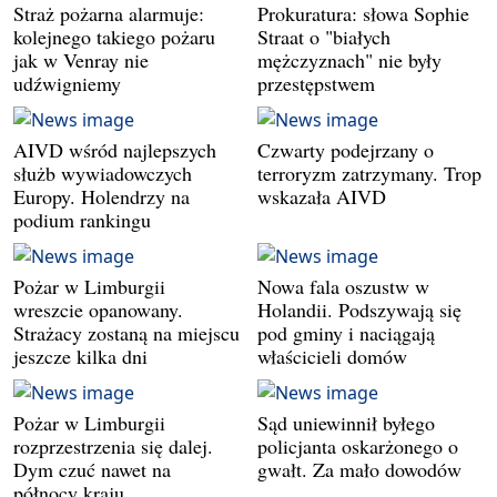
Straż pożarna alarmuje:
Prokuratura: słowa Sophie
kolejnego takiego pożaru
Straat o "białych
jak w Venray nie
mężczyznach" nie były
udźwigniemy
przestępstwem
AIVD wśród najlepszych
Czwarty podejrzany o
służb wywiadowczych
terroryzm zatrzymany. Trop
Europy. Holendrzy na
wskazała AIVD
podium rankingu
Pożar w Limburgii
Nowa fala oszustw w
wreszcie opanowany.
Holandii. Podszywają się
Strażacy zostaną na miejscu
pod gminy i naciągają
jeszcze kilka dni
właścicieli domów
Pożar w Limburgii
Sąd uniewinnił byłego
rozprzestrzenia się dalej.
policjanta oskarżonego o
Dym czuć nawet na
gwałt. Za mało dowodów
północy kraju