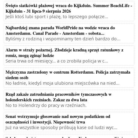
Święto siatkówki plażowej wraca do Kijkduin. Summer BeachLife -
Kijkduin - 31 lipca-9 sierpnia 2026
Jeśli ktoś lubi sport i plażę, to lepszego połącze...
Najbardziej znana parada WorldPride na wodzie wraca do
Amsterdamu. Canal Parade - Amsterdam - sobota...
Byliśmy z rodziną i wspominamy ten dzień bardzo do...
Alarm w straży pożarnej. Złodzieje kradną sprzęt ratunkowy z
remiz, mogą zginąć ludzie
Seria trwa od miesięcy... a co zrobiła policja w c...
Mężczyzna zastrzelony w centrum Rotterdamu. Policja zatrzymała
siedem osób
No ładnie, kiedyś moja ulubiona miejscówka na nied...
Rząd zakaże zatrudniania pracowników tymczasowych w
holenderskich rzeźniach. Zakaz za dwa lata
No to Holendrzy do pracy w rzeźniach.
Senat wstrzymuje głosowanie nad nowym podatkiem od
oszczędności i inwestycji. Niepewność trwa
Już na wszystkie sposoby próbują kase od ludzi wyc...