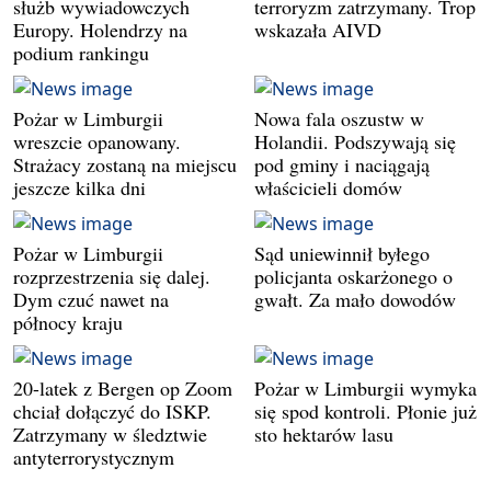
służb wywiadowczych
terroryzm zatrzymany. Trop
Europy. Holendrzy na
wskazała AIVD
podium rankingu
Pożar w Limburgii
Nowa fala oszustw w
wreszcie opanowany.
Holandii. Podszywają się
Strażacy zostaną na miejscu
pod gminy i naciągają
jeszcze kilka dni
właścicieli domów
Pożar w Limburgii
Sąd uniewinnił byłego
rozprzestrzenia się dalej.
policjanta oskarżonego o
Dym czuć nawet na
gwałt. Za mało dowodów
północy kraju
20-latek z Bergen op Zoom
Pożar w Limburgii wymyka
chciał dołączyć do ISKP.
się spod kontroli. Płonie już
Zatrzymany w śledztwie
sto hektarów lasu
antyterrorystycznym