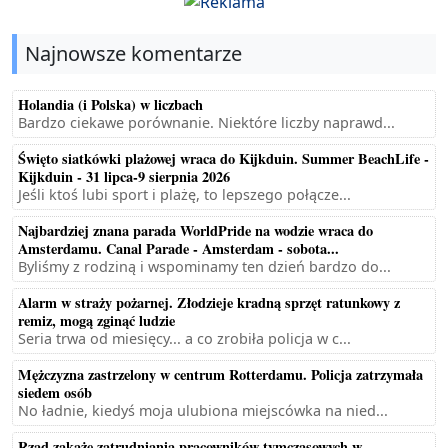
Najnowsze komentarze
Holandia (i Polska) w liczbach
Bardzo ciekawe porównanie. Niektóre liczby naprawd...
Święto siatkówki plażowej wraca do Kijkduin. Summer BeachLife -
Kijkduin - 31 lipca-9 sierpnia 2026
Jeśli ktoś lubi sport i plażę, to lepszego połącze...
Najbardziej znana parada WorldPride na wodzie wraca do
Amsterdamu. Canal Parade - Amsterdam - sobota...
Byliśmy z rodziną i wspominamy ten dzień bardzo do...
Alarm w straży pożarnej. Złodzieje kradną sprzęt ratunkowy z
remiz, mogą zginąć ludzie
Seria trwa od miesięcy... a co zrobiła policja w c...
Mężczyzna zastrzelony w centrum Rotterdamu. Policja zatrzymała
siedem osób
No ładnie, kiedyś moja ulubiona miejscówka na nied...
Rząd zakaże zatrudniania pracowników tymczasowych w