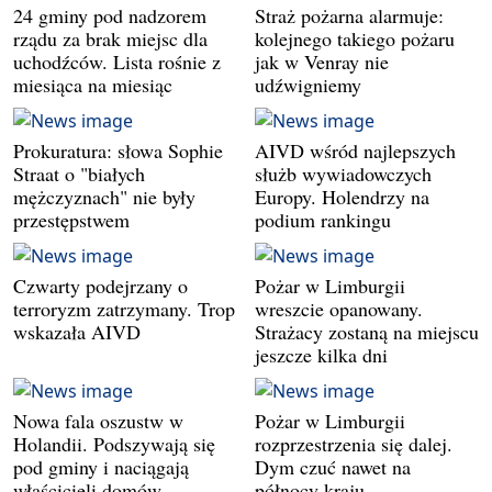
24 gminy pod nadzorem
Straż pożarna alarmuje:
rządu za brak miejsc dla
kolejnego takiego pożaru
uchodźców. Lista rośnie z
jak w Venray nie
miesiąca na miesiąc
udźwigniemy
Prokuratura: słowa Sophie
AIVD wśród najlepszych
Straat o "białych
służb wywiadowczych
mężczyznach" nie były
Europy. Holendrzy na
przestępstwem
podium rankingu
Czwarty podejrzany o
Pożar w Limburgii
terroryzm zatrzymany. Trop
wreszcie opanowany.
wskazała AIVD
Strażacy zostaną na miejscu
jeszcze kilka dni
Nowa fala oszustw w
Pożar w Limburgii
Holandii. Podszywają się
rozprzestrzenia się dalej.
pod gminy i naciągają
Dym czuć nawet na
właścicieli domów
północy kraju