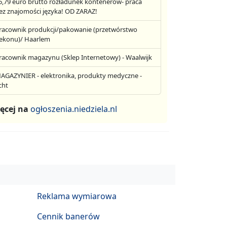
6,79 euro brutto rozładunek kontenerów- praca
ez znajomości języka! OD ZARAZ!
racownik produkcji/pakowanie (przetwórstwo
ekonu)/ Haarlem
racownik magazynu (Sklep Internetowy) - Waalwijk
AGAZYNIER - elektronika, produkty medyczne -
cht
ęcej na
ogłoszenia.niedziela.nl
Reklama wymiarowa
Cennik banerów