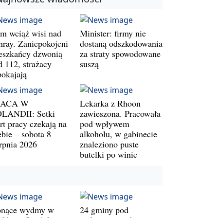
m wciąż wisi nad
Minister: firmy nie
nray. Zaniepokojeni
dostaną odszkodowania
eszkańcy dzwonią
za straty spowodowane
d 112, strażacy
suszą
pokajają
RACA W
Lekarka z Rhoon
LANDII: Setki
zawieszona. Pracowała
rt pracy czekają na
pod wpływem
ebie – sobota 8
alkoholu, w gabinecie
erpnia 2026
znaleziono puste
butelki po winie
onące wydmy w
24 gminy pod