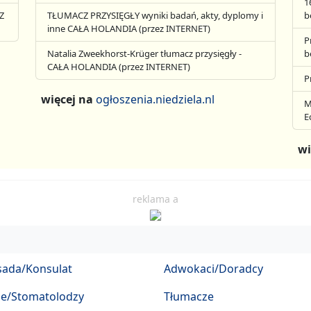
1
Z
TŁUMACZ PRZYSIĘGŁY wyniki badań, akty, dyplomy i
b
inne CAŁA HOLANDIA (przez INTERNET)
P
Natalia Zweekhorst-Krüger tłumacz przysięgły -
b
CAŁA HOLANDIA (przez INTERNET)
P
więcej na
ogłoszenia.niedziela.nl
M
E
wi
reklama a
ada/Konsulat
Adwokaci/Doradcy
ze/Stomatolodzy
Tłumacze