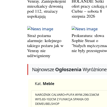
Venray. Zaniepokojeni
HOLANDII: Setki
mieszkańcy dzwonią
ofert pracy czekają 
pod 112, strażacy
Ciebie – sobota 8
uspokajają
sierpnia 2026
Straż pożarna
Prokuratura: słowa
alarmuje: kolejnego
Sophie Straat o
takiego pożaru jak w
"białych mężczyzna
Venray nie
nie były przestępst
udźwigniemy
Najnowsze
Ogłoszenia
Wyróżnione
Kat.
Meble
NAROŻNIK CALVARO+PUFA WYM.296/234CM
WYS.83-102CM Z FUNKCJA SPANIA OD
DEMEUBELSHOP