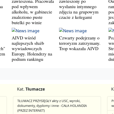
zawieszona. Pracowała
zawieszony po
Ou
na
pod wpływem
wysłaniu intymnego
ran
alkoholu, w gabinecie
zdjęcia na grupowym
pod
znaleziono puste
czacie z kolegami
jes
butelki po winie
za
AIVD wśród
Czwarty podejrzany o
Po
najlepszych służb
terroryzm zatrzymany.
wr
ch"
wywiadowczych
Trop wskazała AIVD
St
wem
Europy. Holendrzy na
mie
podium rankingu
dn
Kat.
Tłumacze
K
TŁUMACZ PRZYSIĘGŁY akty z USC, wyroki,
P
dokumenty, dyplomy i inne - CAŁA HOLANDIA
w
(PRZEZ INTERNET)