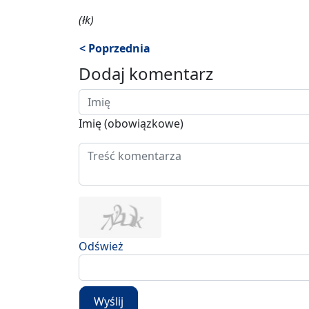
(łk)
< Poprzednia
Dodaj komentarz
Imię (obowiązkowe)
Odśwież
Wyślij