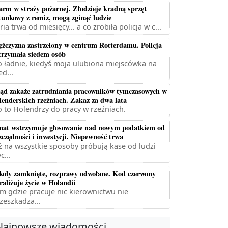
arm w straży pożarnej. Złodzieje kradną sprzęt
tunkowy z remiz, mogą zginąć ludzie
ria trwa od miesięcy... a co zrobiła policja w c...
żczyzna zastrzelony w centrum Rotterdamu. Policja
trzymała siedem osób
 ładnie, kiedyś moja ulubiona miejscówka na
ed...
ąd zakaże zatrudniania pracowników tymczasowych w
lenderskich rzeźniach. Zakaz za dwa lata
 to Holendrzy do pracy w rzeźniach.
nat wstrzymuje głosowanie nad nowym podatkiem od
zczędności i inwestycji. Niepewność trwa
ż na wszystkie sposoby próbują kase od ludzi
c...
koły zamknięte, rozprawy odwołane. Kod czerwony
raliżuje życie w Holandii
m gdzie pracuje nic kierownictwu nie
zeszkadza...
Najnowsze wiadomości