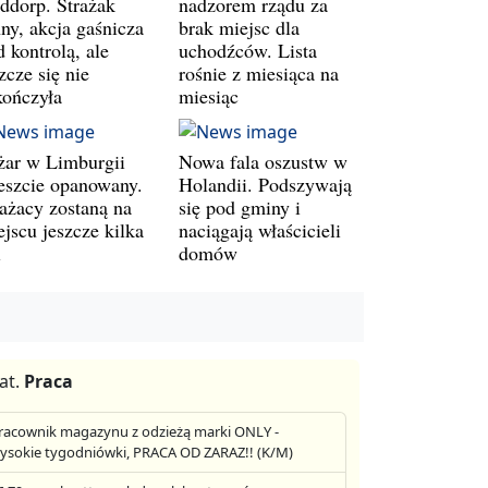
ddorp. Strażak
nadzorem rządu za
ny, akcja gaśnicza
brak miejsc dla
 kontrolą, ale
uchodźców. Lista
zcze się nie
rośnie z miesiąca na
kończyła
miesiąc
żar w Limburgii
Nowa fala oszustw w
eszcie opanowany.
Holandii. Podszywają
rażacy zostaną na
się pod gminy i
jscu jeszcze kilka
naciągają właścicieli
i
domów
at.
Praca
racownik magazynu z odzieżą marki ONLY -
ysokie tygodniówki, PRACA OD ZARAZ!! (K/M)