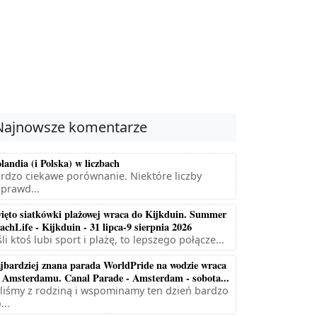
Najnowsze komentarze
landia (i Polska) w liczbach
rdzo ciekawe porównanie. Niektóre liczby
prawd...
ięto siatkówki plażowej wraca do Kijkduin. Summer
achLife - Kijkduin - 31 lipca-9 sierpnia 2026
śli ktoś lubi sport i plażę, to lepszego połącze...
jbardziej znana parada WorldPride na wodzie wraca
 Amsterdamu. Canal Parade - Amsterdam - sobota...
liśmy z rodziną i wspominamy ten dzień bardzo
...