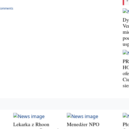
Comments
Dy
Ve
mi
po
us
P
HO
ofe
Ci
si
Lekarka z Rhoon
Menedżer NPO
Pł