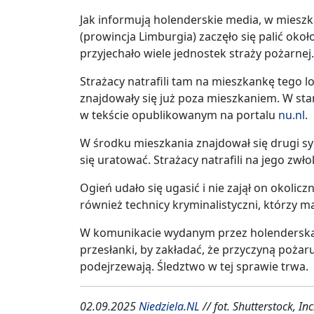
Jak informują holenderskie media, w mieszk
(prowincja Limburgia) zaczęło się palić okoł
przyjechało wiele jednostek straży pożarnej.
Strażacy natrafili tam na mieszkankę tego lok
znajdowały się już poza mieszkaniem. W stan
w tekście opublikowanym na portalu
nu.nl
.
W środku mieszkania znajdował się drugi syn 
się uratować. Strażacy natrafili na jego zwło
Ogień udało się ugasić i nie zajął on okolic
również technicy kryminalistyczni, którzy m
W komunikacie wydanym przez holenderską 
przesłanki, by zakładać, że przyczyną pożar
podejrzewają. Śledztwo w tej sprawie trwa.
02.09.2025
Niedziela.NL
// fot. Shutterstock, Inc