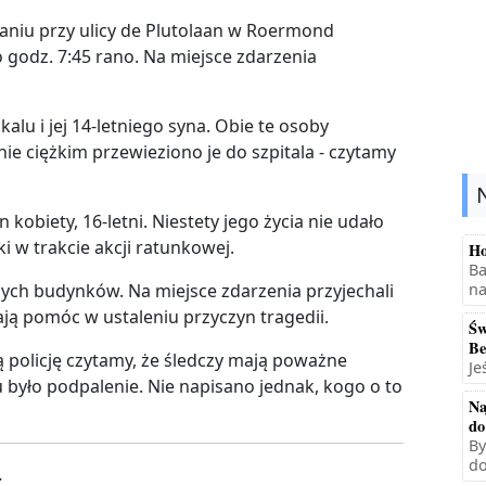
aniu przy ulicy de Plutolaan w Roermond
o godz. 7:45 rano. Na miejsce zdarzenia
alu i jej 14-letniego syna. Obie te osoby
ie ciężkim przewieziono je do szpitala - czytamy
kobiety, 16-letni. Niestety jego życia nie udało
ki w trakcie akcji ratunkowej.
Ho
Ba
na
znych budynków. Na miejsce zdarzenia przyjechali
ają pomóc w ustaleniu przyczyn tragedii.
Św
Be
policję czytamy, że śledczy mają poważne
Je
u było podpalenie. Nie napisano jednak, kogo o to
Na
do
By
do
.