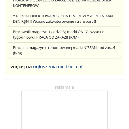
PRACA W HOLANDII OD ZARAZ, BEZ JEZYKA ROZŁADUNEK
KONTENERÓW
!! ROZŁADUNEK TOWARU Z KONTENERÓW !! ALPHEN AAN
DEN RIJN !! Własne zakwaterowanie i transport !!
Pracownik magazynu z odzieżą marki ONLY - wysokie
tygodniówki, PRACA OD ZARAZ!! (K/M)
Praca na magazynie renomowanej marki NISSAN - od zaraz!
(k/m)
więcej na
ogłoszenia.niedziela.nl
reklama a