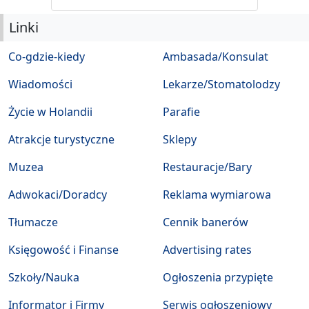
Linki
Co-gdzie-kiedy
Ambasada/Konsulat
Wiadomości
Lekarze/Stomatolodzy
Życie w Holandii
Parafie
Atrakcje turystyczne
Sklepy
Muzea
Restauracje/Bary
Adwokaci/Doradcy
Reklama wymiarowa
Tłumacze
Cennik banerów
Księgowość i Finanse
Advertising rates
Szkoły/Nauka
Ogłoszenia przypięte
Informator i Firmy
Serwis ogłoszeniowy