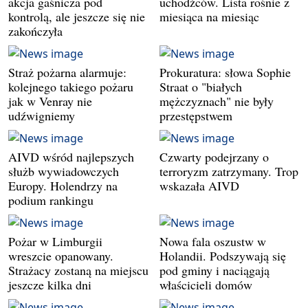
akcja gaśnicza pod
uchodźców. Lista rośnie z
kontrolą, ale jeszcze się nie
miesiąca na miesiąc
zakończyła
Straż pożarna alarmuje:
Prokuratura: słowa Sophie
kolejnego takiego pożaru
Straat o "białych
jak w Venray nie
mężczyznach" nie były
udźwigniemy
przestępstwem
AIVD wśród najlepszych
Czwarty podejrzany o
służb wywiadowczych
terroryzm zatrzymany. Trop
Europy. Holendrzy na
wskazała AIVD
podium rankingu
Pożar w Limburgii
Nowa fala oszustw w
wreszcie opanowany.
Holandii. Podszywają się
Strażacy zostaną na miejscu
pod gminy i naciągają
jeszcze kilka dni
właścicieli domów