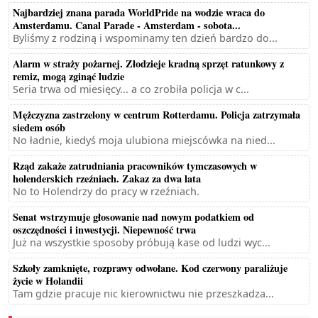
Najbardziej znana parada WorldPride na wodzie wraca do
Amsterdamu. Canal Parade - Amsterdam - sobota...
Byliśmy z rodziną i wspominamy ten dzień bardzo do...
Alarm w straży pożarnej. Złodzieje kradną sprzęt ratunkowy z
remiz, mogą zginąć ludzie
Seria trwa od miesięcy... a co zrobiła policja w c...
Mężczyzna zastrzelony w centrum Rotterdamu. Policja zatrzymała
siedem osób
No ładnie, kiedyś moja ulubiona miejscówka na nied...
Rząd zakaże zatrudniania pracowników tymczasowych w
holenderskich rzeźniach. Zakaz za dwa lata
No to Holendrzy do pracy w rzeźniach.
Senat wstrzymuje głosowanie nad nowym podatkiem od
oszczędności i inwestycji. Niepewność trwa
Już na wszystkie sposoby próbują kase od ludzi wyc...
Szkoły zamknięte, rozprawy odwołane. Kod czerwony paraliżuje
życie w Holandii
Tam gdzie pracuje nic kierownictwu nie przeszkadza...