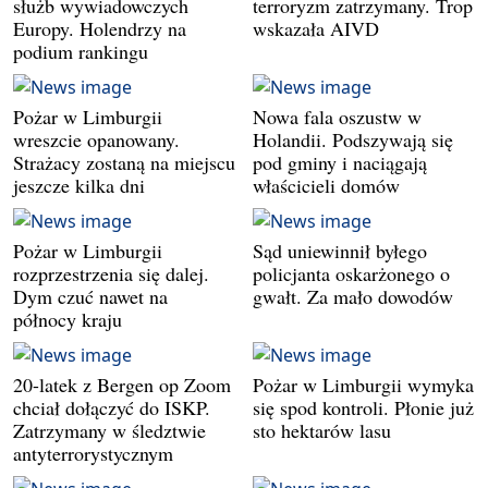
służb wywiadowczych
terroryzm zatrzymany. Trop
Europy. Holendrzy na
wskazała AIVD
podium rankingu
Pożar w Limburgii
Nowa fala oszustw w
wreszcie opanowany.
Holandii. Podszywają się
Strażacy zostaną na miejscu
pod gminy i naciągają
jeszcze kilka dni
właścicieli domów
Pożar w Limburgii
Sąd uniewinnił byłego
rozprzestrzenia się dalej.
policjanta oskarżonego o
Dym czuć nawet na
gwałt. Za mało dowodów
północy kraju
20-latek z Bergen op Zoom
Pożar w Limburgii wymyka
chciał dołączyć do ISKP.
się spod kontroli. Płonie już
Zatrzymany w śledztwie
sto hektarów lasu
antyterrorystycznym