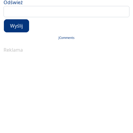
Odśwież
Wyślij
JComments
Reklama