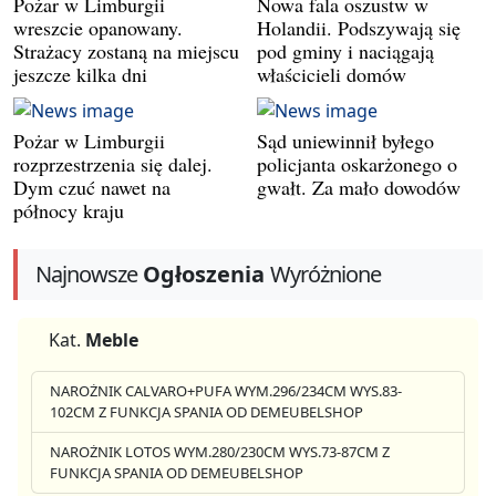
Pożar w Limburgii
Nowa fala oszustw w
wreszcie opanowany.
Holandii. Podszywają się
Strażacy zostaną na miejscu
pod gminy i naciągają
jeszcze kilka dni
właścicieli domów
Pożar w Limburgii
Sąd uniewinnił byłego
rozprzestrzenia się dalej.
policjanta oskarżonego o
Dym czuć nawet na
gwałt. Za mało dowodów
północy kraju
Najnowsze
Ogłoszenia
Wyróżnione
Kat.
Meble
NAROŻNIK CALVARO+PUFA WYM.296/234CM WYS.83-
102CM Z FUNKCJA SPANIA OD DEMEUBELSHOP
NAROŻNIK LOTOS WYM.280/230CM WYS.73-87CM Z
FUNKCJA SPANIA OD DEMEUBELSHOP