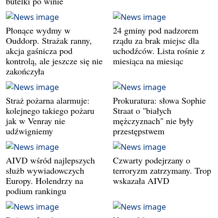
butelki po winie
Płonące wydmy w
24 gminy pod nadzorem
Ouddorp. Strażak ranny,
rządu za brak miejsc dla
akcja gaśnicza pod
uchodźców. Lista rośnie z
kontrolą, ale jeszcze się nie
miesiąca na miesiąc
zakończyła
Straż pożarna alarmuje:
Prokuratura: słowa Sophie
kolejnego takiego pożaru
Straat o "białych
jak w Venray nie
mężczyznach" nie były
udźwigniemy
przestępstwem
AIVD wśród najlepszych
Czwarty podejrzany o
służb wywiadowczych
terroryzm zatrzymany. Trop
Europy. Holendrzy na
wskazała AIVD
podium rankingu