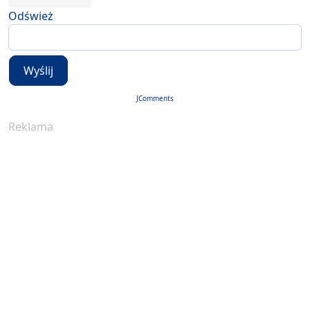
Odśwież
Wyślij
JComments
Reklama