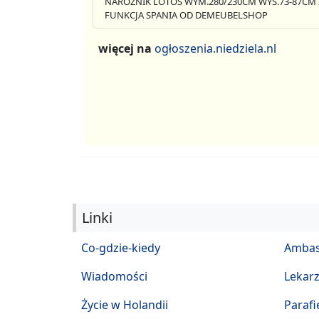
NAROŻNIK LOTOS WYM.280/230CM WYS.73-87CM 
FUNKCJA SPANIA OD DEMEUBELSHOP
więcej na
ogłoszenia.niedziela.nl
Linki
Co-gdzie-kiedy
Ambas
Wiadomości
Lekar
Życie w Holandii
Parafi