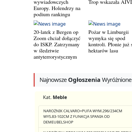
wywiadowczych
Trop wskazała AIV
Europy. Holendrzy na
podium rankingu
20-latek z Bergen op
Pożar w Limburgii
Zoom chciał dołączyć
wymyka się spod
do ISKP. Zatrzymany
kontroli. Płonie już 
w śledztwie
hektarów lasu
antyterrorystycznym
Najnowsze
Ogłoszenia
Wyróżnione
Kat.
Meble
NAROŻNIK CALVARO+PUFA WYM.296/234CM
WYS.83-102CM Z FUNKCJA SPANIA OD
DEMEUBELSHOP