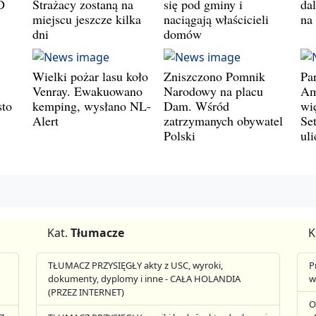
D
Strażacy zostaną na
się pod gminy i
da
miejscu jeszcze kilka
naciągają właścicieli
na
dni
domów
Wielki pożar lasu koło
Zniszczono Pomnik
Pa
Venray. Ewakuowano
Narodowy na placu
Am
sto
kemping, wysłano NL-
Dam. Wśród
wi
Alert
zatrzymanych obywatel
Set
Polski
ul
Kat.
Tłumacze
K
TŁUMACZ PRZYSIĘGŁY akty z USC, wyroki,
P
dokumenty, dyplomy i inne - CAŁA HOLANDIA
w
(PRZEZ INTERNET)
O