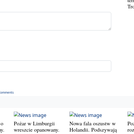
Tr
Comments
 o
Pożar w Limburgii
Nowa fala oszustw w
Po
y.
wreszcie opanowany.
Holandii. Podszywają
roz