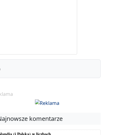
)
klama
Najnowsze komentarze
landia (i Polska) w liczbach