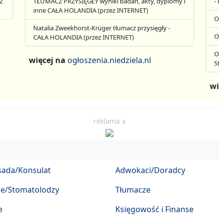
Z
TŁUMACZ PRZYSIĘGŁY wyniki badań, akty, dyplomy i
-
inne CAŁA HOLANDIA (przez INTERNET)
O
Natalia Zweekhorst-Krüger tłumacz przysięgły -
O
CAŁA HOLANDIA (przez INTERNET)
O
więcej na
ogłoszenia.niedziela.nl
S
wi
reklama a
ada/Konsulat
Adwokaci/Doradcy
ze/Stomatolodzy
Tłumacze
e
Księgowość i Finanse