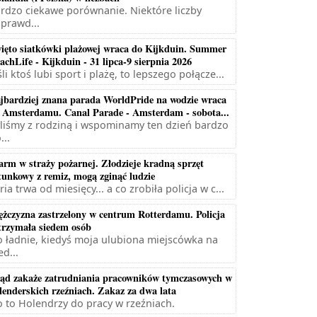
rdzo ciekawe porównanie. Niektóre liczby
prawd...
ięto siatkówki plażowej wraca do Kijkduin. Summer
achLife - Kijkduin - 31 lipca-9 sierpnia 2026
śli ktoś lubi sport i plażę, to lepszego połącze...
jbardziej znana parada WorldPride na wodzie wraca
 Amsterdamu. Canal Parade - Amsterdam - sobota...
liśmy z rodziną i wspominamy ten dzień bardzo
...
arm w straży pożarnej. Złodzieje kradną sprzęt
tunkowy z remiz, mogą zginąć ludzie
ria trwa od miesięcy... a co zrobiła policja w c...
żczyzna zastrzelony w centrum Rotterdamu. Policja
trzymała siedem osób
 ładnie, kiedyś moja ulubiona miejscówka na
ed...
ąd zakaże zatrudniania pracowników tymczasowych w
lenderskich rzeźniach. Zakaz za dwa lata
 to Holendrzy do pracy w rzeźniach.