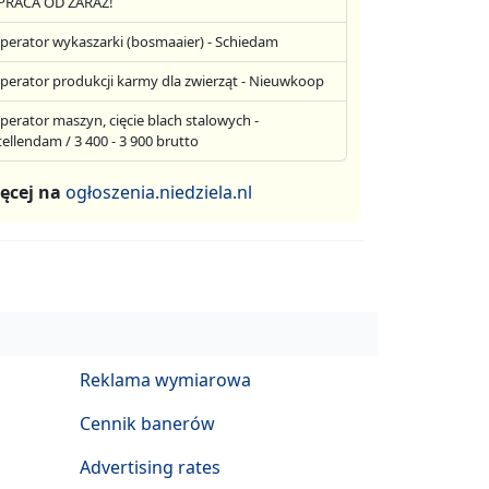
 PRACA OD ZARAZ!
perator wykaszarki (bosmaaier) - Schiedam
perator produkcji karmy dla zwierząt - Nieuwkoop
perator maszyn, cięcie blach stalowych -
tellendam / 3 400 - 3 900 brutto
ęcej na
ogłoszenia.niedziela.nl
Reklama wymiarowa
Cennik banerów
Advertising rates