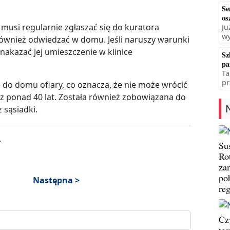
Se
os
usi regularnie zgłaszać się do kuratora
Ju
wy
również odwiedzać w domu. Jeśli naruszy warunki
akazać jej umieszczenie w klinice
Sz
pa
Ta
pr
ię do domu ofiary, co oznacza, że nie może wrócić
 ponad 40 lat. Została również zobowiązana do
 sąsiadki.
.
Su
Ro
za
po
Następna >
re
Cz
te