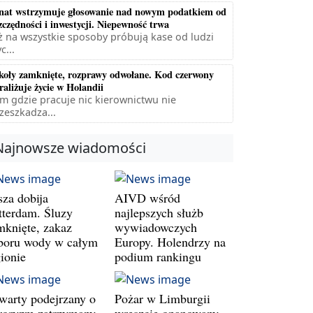
nat wstrzymuje głosowanie nad nowym podatkiem od
zczędności i inwestycji. Niepewność trwa
ż na wszystkie sposoby próbują kase od ludzi
c...
koły zamknięte, rozprawy odwołane. Kod czerwony
raliżuje życie w Holandii
m gdzie pracuje nic kierownictwu nie
zeszkadza...
Najnowsze wiadomości
sza dobija
AIVD wśród
tterdam. Śluzy
najlepszych służb
mknięte, zakaz
wywiadowczych
boru wody w całym
Europy. Holendrzy na
gionie
podium rankingu
warty podejrzany o
Pożar w Limburgii
rroryzm zatrzymany.
wreszcie opanowany.