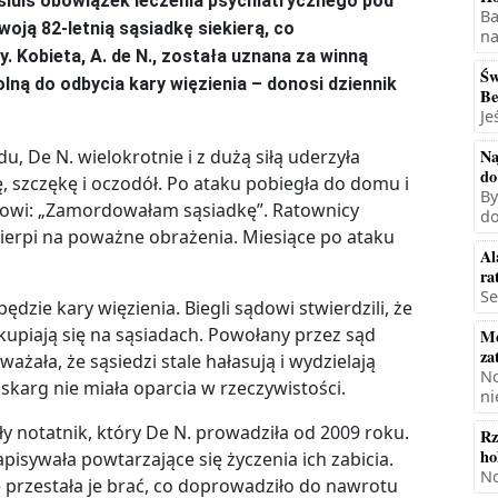
tsluis obowiązek leczenia psychiatrycznego pod
Ba
ją 82-letnią sąsiadkę siekierą, co
na
 Kobieta, A. de N., została uznana za winną
Św
olną do odbycia kary więzienia – donosi dziennik
Be
Je
, De N. wielokrotnie i z dużą siłą uderzyła
Na
do
ę, szczękę i oczodół. Po ataku pobiegła do domu i
By
owi: „Zamordowałam sąsiadkę”. Ratownicy
do
e cierpi na poważne obrażenia. Miesiące po ataku
Al
ra
Se
zie kary więzienia. Biegli sądowi stwierdzili, że
skupiają się na sąsiadach. Powołany przez sąd
Mę
za
ważała, że sąsiedzi stale hałasują i wydzielają
No
skarg nie miała oparcia w rzeczywistości.
ni
notatnik, który De N. prowadziła od 2009 roku.
Rz
ho
isywała powtarzające się życzenia ich zabicia.
No
le przestała je brać, co doprowadziło do nawrotu