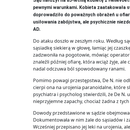
Sąd nałożył na 85-letnią kobietę z Hellevoe
pewnymi warunkami. Kobieta zaatakowała swo
doprowadziło do poważnych obrażeń u ofiary.
usiłowania zabójstwa, ale psychicznie niezd
AD.
Do ataku doszło w zeszłym roku. Według sądu
sąsiadkę siekierą w głowę, łamiąc jej czaszk
zadzwoniła na pogotowie, mówiąc operator
znaleźli później ofiarę, która wciąż żyje, al
nadal odczuwa ból spowodowany ranami.
Pomimo powagi przestępstwa, De N. nie odbęd
cierpi ona na urojenia paranoidalne, które 
psychiatra i psycholog stwierdzili, że De N. u
nieprzyjemne zapachy, chociaż żadna z tych 
Dowody przedstawione w sądzie obejmowały 
Dokumentowała w nim żale do sąsiadów i zap
Wcześniej przepisano jej leki na urojenia, a