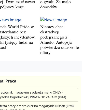
lej. Dym czuć nawet
o gwałt. Za mało
 północy kraju
dowodów
rada World Pride w
Niemcy chcą
sterdamie bez
ekstradycji
ększych incydentów.
podejrzanego z
ki tysięcy ludzi na
Almelo. Autopsja
icach
potwierdza uduszenie
ofiary
at.
Praca
racownik magazynu z odzieżą marki ONLY -
ysokie tygodniówki, PRACA OD ZARAZ!! (K/M)
ferta pracy orderpicker na magazynie Nissan (k/m)