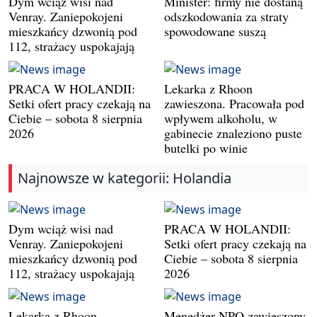
Dym wciąż wisi nad
Minister: firmy nie dostaną
Venray. Zaniepokojeni
odszkodowania za straty
mieszkańcy dzwonią pod
spowodowane suszą
112, strażacy uspokajają
PRACA W HOLANDII:
Lekarka z Rhoon
Setki ofert pracy czekają na
zawieszona. Pracowała pod
Ciebie – sobota 8 sierpnia
wpływem alkoholu, w
2026
gabinecie znaleziono puste
butelki po winie
Najnowsze w kategorii: Holandia
Dym wciąż wisi nad
PRACA W HOLANDII:
Venray. Zaniepokojeni
Setki ofert pracy czekają na
mieszkańcy dzwonią pod
Ciebie – sobota 8 sierpnia
112, strażacy uspokajają
2026
Lekarka z Rhoon
Menedżer NPO zawieszony