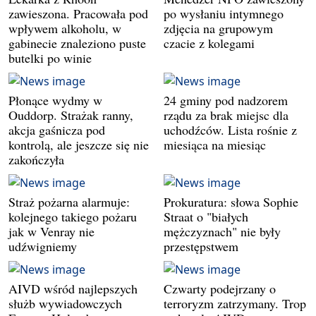
zawieszona. Pracowała pod
po wysłaniu intymnego
wpływem alkoholu, w
zdjęcia na grupowym
gabinecie znaleziono puste
czacie z kolegami
butelki po winie
Płonące wydmy w
24 gminy pod nadzorem
Ouddorp. Strażak ranny,
rządu za brak miejsc dla
akcja gaśnicza pod
uchodźców. Lista rośnie z
kontrolą, ale jeszcze się nie
miesiąca na miesiąc
zakończyła
Straż pożarna alarmuje:
Prokuratura: słowa Sophie
kolejnego takiego pożaru
Straat o "białych
jak w Venray nie
mężczyznach" nie były
udźwigniemy
przestępstwem
AIVD wśród najlepszych
Czwarty podejrzany o
służb wywiadowczych
terroryzm zatrzymany. Trop