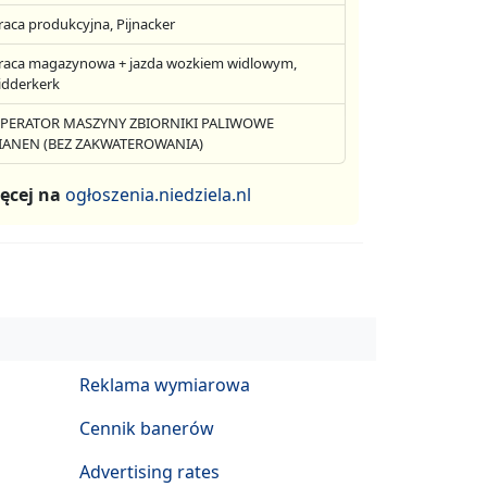
raca produkcyjna, Pijnacker
raca magazynowa + jazda wozkiem widlowym,
idderkerk
PERATOR MASZYNY ZBIORNIKI PALIWOWE
IANEN (BEZ ZAKWATEROWANIA)
ęcej na
ogłoszenia.niedziela.nl
Reklama wymiarowa
Cennik banerów
Advertising rates