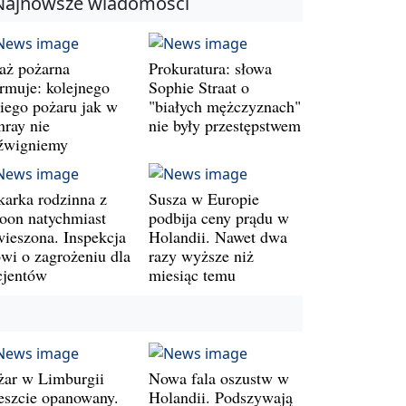
Najnowsze wiadomości
raż pożarna
Prokuratura: słowa
armuje: kolejnego
Sophie Straat o
kiego pożaru jak w
"białych mężczyznach"
nray nie
nie były przestępstwem
źwigniemy
karka rodzinna z
Susza w Europie
oon natychmiast
podbija ceny prądu w
wieszona. Inspekcja
Holandii. Nawet dwa
wi o zagrożeniu dla
razy wyższe niż
cjentów
miesiąc temu
żar w Limburgii
Nowa fala oszustw w
eszcie opanowany.
Holandii. Podszywają