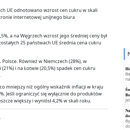
ch UE odnotowano wzrost cen cukru w skali
ronie internetowej unijnego biura
,5%, a na Węgrzech wzrost jego średniej ceny był
zostałych 25 państwach UE średnia cena cukru
… Polsce. Również w Niemczech (28%), w
i (21%) i na Łotwie (20,5%) spadek cen cukru
Ho
Ba
.
na
o mniejszy niż ogólny wskaźnik inflacji w kraju
Św
%. Jeśli ograniczyć się wyłącznie do produktów
Be
Je
szcze większy i wyniósł 4,2% w skali roku.
Na
do
.
By
do