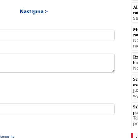
Al
Następna >
ra
Se
Mę
za
No
ni
Rz
ho
No
Se
os
Ju
wy
Sz
pa
Ta
pr
Comments