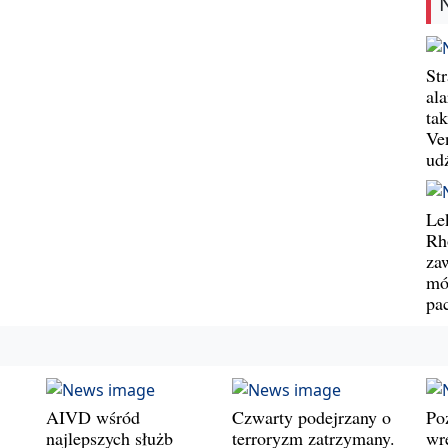
St
al
ta
Ve
ud
Le
Rh
za
mó
pa
AIVD wśród
Czwarty podejrzany o
Po
najlepszych służb
terroryzm zatrzymany.
wr