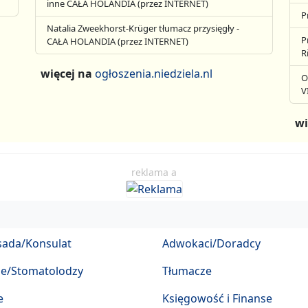
inne CAŁA HOLANDIA (przez INTERNET)
P
Natalia Zweekhorst-Krüger tłumacz przysięgły -
P
CAŁA HOLANDIA (przez INTERNET)
R
więcej na
ogłoszenia.niedziela.nl
O
V
wi
reklama a
ada/Konsulat
Adwokaci/Doradcy
ze/Stomatolodzy
Tłumacze
e
Księgowość i Finanse