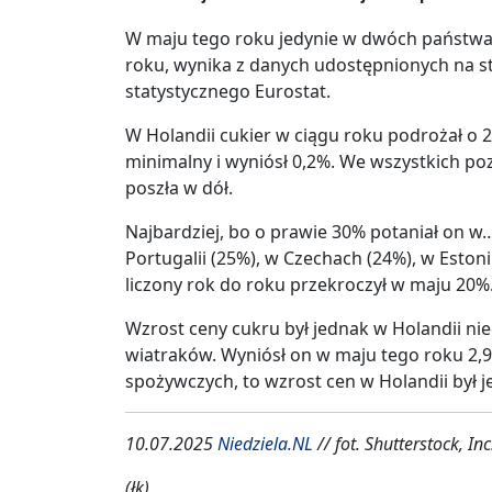
W maju tego roku jedynie w dwóch państwa
roku, wynika z danych udostępnionych na st
statystycznego Eurostat.
W Holandii cukier w ciągu roku podrożał o 2
minimalny i wyniósł 0,2%. We wszystkich po
poszła w dół.
Najbardziej, bo o prawie 30% potaniał on w
Portugalii (25%), w Czechach (24%), w Estoni
liczony rok do roku przekroczył w maju 20%
Wzrost ceny cukru był jednak w Holandii niec
wiatraków. Wyniósł on w maju tego roku 2,9
spożywczych, to wzrost cen w Holandii był je
10.07.2025
Niedziela.NL
// fot. Shutterstock, Inc
(łk)