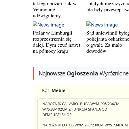
takiego pożaru jak w
"białych mężczyzna
Venray nie
nie były przestępst
udźwigniemy
Pożar w Limburgii
Sąd uniewinnił byłe
rozprzestrzenia się
policjanta oskarżon
dalej. Dym czuć nawet
o gwałt. Za mało
na północy kraju
dowodów
Najnowsze
Ogłoszenia
Wyróżnione
Kat.
Meble
NAROŻNIK CALVARO+PUFA WYM.296/234CM
WYS.83-102CM Z FUNKCJA SPANIA OD
DEMEUBELSHOP
NAROŻNIK LOTOS WYM.280/230CM WYS.73-87CM 