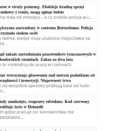
arm w straży pożarnej. Złodzieje kradną sprzęt
tunkowy z remiz, mogą zginąć ludzie
ria trwa od miesięcy... a co zrobiła policja w c...
żczyzna zastrzelony w centrum Rotterdamu. Policja
trzymała siedem osób
 ładnie, kiedyś moja ulubiona miejscówka na
ed...
ąd zakaże zatrudniania pracowników tymczasowych w
lenderskich rzeźniach. Zakaz za dwa lata
 to Holendrzy do pracy w rzeźniach.
nat wstrzymuje głosowanie nad nowym podatkiem od
zczędności i inwestycji. Niepewność trwa
ż na wszystkie sposoby próbują kase od ludzi
c...
koły zamknięte, rozprawy odwołane. Kod czerwony
raliżuje życie w Holandii
m gdzie pracuje nic kierownictwu nie
zeszkadza...