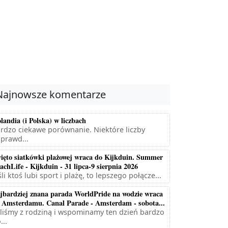
Najnowsze komentarze
landia (i Polska) w liczbach
rdzo ciekawe porównanie. Niektóre liczby
prawd...
ięto siatkówki plażowej wraca do Kijkduin. Summer
achLife - Kijkduin - 31 lipca-9 sierpnia 2026
śli ktoś lubi sport i plażę, to lepszego połącze...
jbardziej znana parada WorldPride na wodzie wraca
 Amsterdamu. Canal Parade - Amsterdam - sobota...
liśmy z rodziną i wspominamy ten dzień bardzo
...