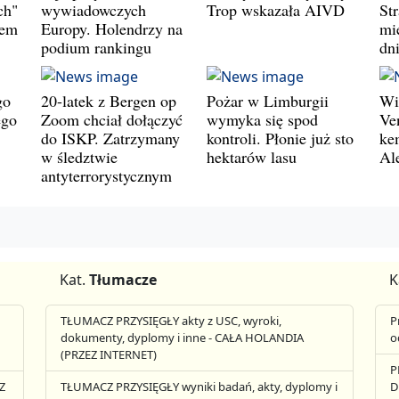
ch"
wywiadowczych
Trop wskazała AIVD
St
wem
Europy. Holendrzy na
mie
podium rankingu
dn
go
20-latek z Bergen op
Pożar w Limburgii
Wi
ego
Zoom chciał dołączyć
wymyka się spod
Ve
do ISKP. Zatrzymany
kontroli. Płonie już sto
ke
w śledztwie
hektarów lasu
Al
antyterrorystycznym
Kat.
Tłumacze
K
TŁUMACZ PRZYSIĘGŁY akty z USC, wyroki,
P
dokumenty, dyplomy i inne - CAŁA HOLANDIA
o
(PRZEZ INTERNET)
P
Z
TŁUMACZ PRZYSIĘGŁY wyniki badań, akty, dyplomy i
D