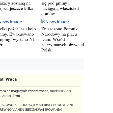
rażacy zostaną na
się pod gminy i
jscu jeszcze kilka
naciągają właścicieli
i
domów
elki pożar lasu koło
Zniszczono Pomnik
nray. Ewakuowano
Narodowy na placu
mping, wysłano NL-
Dam. Wśród
ert
zatrzymanych obywatel
Polski
at.
Praca
raca na magazynie renomowanej marki NISSAN -
d zaraz! (k/m)
RACOWNIK PRODUKCJI MATERIAŁY BUDOWLANE -
REWNO VIANEN (BEZ ZAKWATEROWANIA)