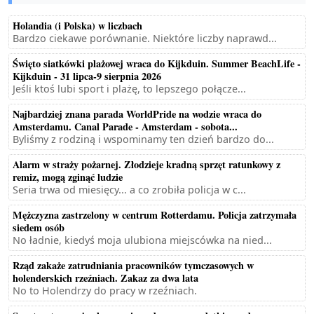
Holandia (i Polska) w liczbach
Bardzo ciekawe porównanie. Niektóre liczby naprawd...
Święto siatkówki plażowej wraca do Kijkduin. Summer BeachLife -
Kijkduin - 31 lipca-9 sierpnia 2026
Jeśli ktoś lubi sport i plażę, to lepszego połącze...
Najbardziej znana parada WorldPride na wodzie wraca do
Amsterdamu. Canal Parade - Amsterdam - sobota...
Byliśmy z rodziną i wspominamy ten dzień bardzo do...
Alarm w straży pożarnej. Złodzieje kradną sprzęt ratunkowy z
remiz, mogą zginąć ludzie
Seria trwa od miesięcy... a co zrobiła policja w c...
Mężczyzna zastrzelony w centrum Rotterdamu. Policja zatrzymała
siedem osób
No ładnie, kiedyś moja ulubiona miejscówka na nied...
Rząd zakaże zatrudniania pracowników tymczasowych w
holenderskich rzeźniach. Zakaz za dwa lata
No to Holendrzy do pracy w rzeźniach.