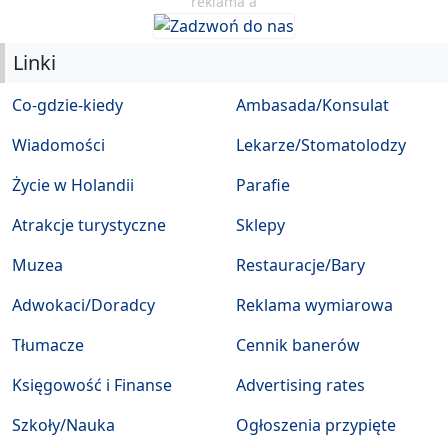
reklama a
Linki
Co-gdzie-kiedy
Ambasada/Konsulat
Wiadomości
Lekarze/Stomatolodzy
Życie w Holandii
Parafie
Atrakcje turystyczne
Sklepy
Muzea
Restauracje/Bary
Adwokaci/Doradcy
Reklama wymiarowa
Tłumacze
Cennik banerów
Księgowość i Finanse
Advertising rates
Szkoły/Nauka
Ogłoszenia przypięte