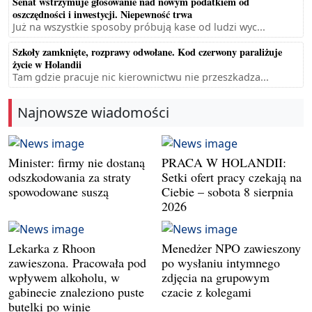
Senat wstrzymuje głosowanie nad nowym podatkiem od
oszczędności i inwestycji. Niepewność trwa
Już na wszystkie sposoby próbują kase od ludzi wyc...
Szkoły zamknięte, rozprawy odwołane. Kod czerwony paraliżuje
życie w Holandii
Tam gdzie pracuje nic kierownictwu nie przeszkadza...
Najnowsze wiadomości
Minister: firmy nie dostaną
PRACA W HOLANDII:
odszkodowania za straty
Setki ofert pracy czekają na
spowodowane suszą
Ciebie – sobota 8 sierpnia
2026
Lekarka z Rhoon
Menedżer NPO zawieszony
zawieszona. Pracowała pod
po wysłaniu intymnego
wpływem alkoholu, w
zdjęcia na grupowym
gabinecie znaleziono puste
czacie z kolegami
butelki po winie