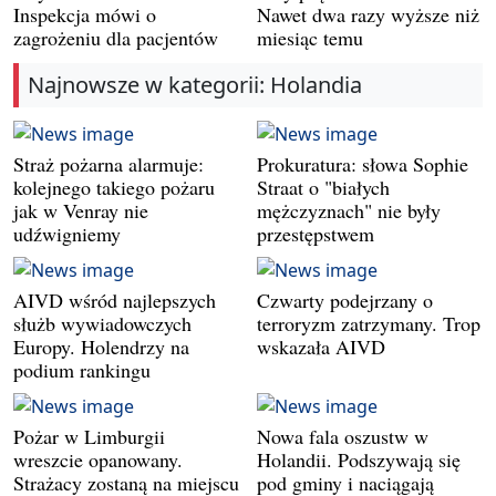
Inspekcja mówi o
Nawet dwa razy wyższe niż
zagrożeniu dla pacjentów
miesiąc temu
Najnowsze w kategorii: Holandia
Straż pożarna alarmuje:
Prokuratura: słowa Sophie
kolejnego takiego pożaru
Straat o "białych
jak w Venray nie
mężczyznach" nie były
udźwigniemy
przestępstwem
AIVD wśród najlepszych
Czwarty podejrzany o
służb wywiadowczych
terroryzm zatrzymany. Trop
Europy. Holendrzy na
wskazała AIVD
podium rankingu
Pożar w Limburgii
Nowa fala oszustw w
wreszcie opanowany.
Holandii. Podszywają się
Strażacy zostaną na miejscu
pod gminy i naciągają