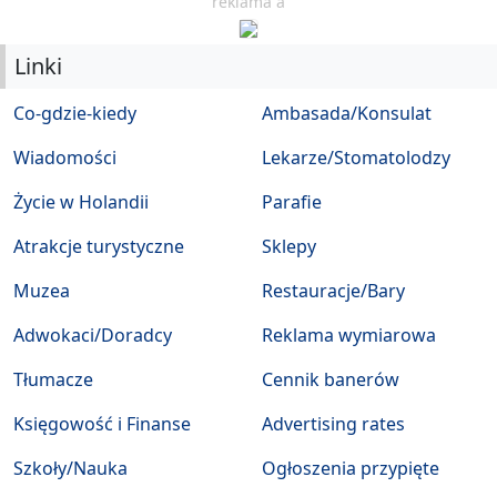
reklama a
Linki
Co-gdzie-kiedy
Ambasada/Konsulat
Wiadomości
Lekarze/Stomatolodzy
Życie w Holandii
Parafie
Atrakcje turystyczne
Sklepy
Muzea
Restauracje/Bary
Adwokaci/Doradcy
Reklama wymiarowa
Tłumacze
Cennik banerów
Księgowość i Finanse
Advertising rates
Szkoły/Nauka
Ogłoszenia przypięte