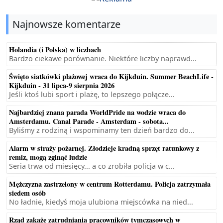
Najnowsze komentarze
Holandia (i Polska) w liczbach
Bardzo ciekawe porównanie. Niektóre liczby naprawd...
Święto siatkówki plażowej wraca do Kijkduin. Summer BeachLife -
Kijkduin - 31 lipca-9 sierpnia 2026
Jeśli ktoś lubi sport i plażę, to lepszego połącze...
Najbardziej znana parada WorldPride na wodzie wraca do
Amsterdamu. Canal Parade - Amsterdam - sobota...
Byliśmy z rodziną i wspominamy ten dzień bardzo do...
Alarm w straży pożarnej. Złodzieje kradną sprzęt ratunkowy z
remiz, mogą zginąć ludzie
Seria trwa od miesięcy... a co zrobiła policja w c...
Mężczyzna zastrzelony w centrum Rotterdamu. Policja zatrzymała
siedem osób
No ładnie, kiedyś moja ulubiona miejscówka na nied...
Rząd zakaże zatrudniania pracowników tymczasowych w