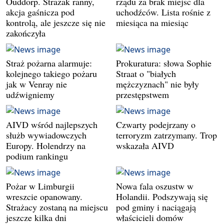
Ouddorp. Strażak ranny,
rządu za brak miejsc dla
akcja gaśnicza pod
uchodźców. Lista rośnie z
kontrolą, ale jeszcze się nie
miesiąca na miesiąc
zakończyła
Straż pożarna alarmuje:
Prokuratura: słowa Sophie
kolejnego takiego pożaru
Straat o "białych
jak w Venray nie
mężczyznach" nie były
udźwigniemy
przestępstwem
AIVD wśród najlepszych
Czwarty podejrzany o
służb wywiadowczych
terroryzm zatrzymany. Trop
Europy. Holendrzy na
wskazała AIVD
podium rankingu
Pożar w Limburgii
Nowa fala oszustw w
wreszcie opanowany.
Holandii. Podszywają się
Strażacy zostaną na miejscu
pod gminy i naciągają
jeszcze kilka dni
właścicieli domów