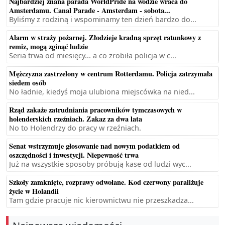
Najbardziej znana parada WorldPride na wodzie wraca do
Amsterdamu. Canal Parade - Amsterdam - sobota...
Byliśmy z rodziną i wspominamy ten dzień bardzo do...
Alarm w straży pożarnej. Złodzieje kradną sprzęt ratunkowy z
remiz, mogą zginąć ludzie
Seria trwa od miesięcy... a co zrobiła policja w c...
Mężczyzna zastrzelony w centrum Rotterdamu. Policja zatrzymała
siedem osób
No ładnie, kiedyś moja ulubiona miejscówka na nied...
Rząd zakaże zatrudniania pracowników tymczasowych w
holenderskich rzeźniach. Zakaz za dwa lata
No to Holendrzy do pracy w rzeźniach.
Senat wstrzymuje głosowanie nad nowym podatkiem od
oszczędności i inwestycji. Niepewność trwa
Już na wszystkie sposoby próbują kase od ludzi wyc...
Szkoły zamknięte, rozprawy odwołane. Kod czerwony paraliżuje
życie w Holandii
Tam gdzie pracuje nic kierownictwu nie przeszkadza...